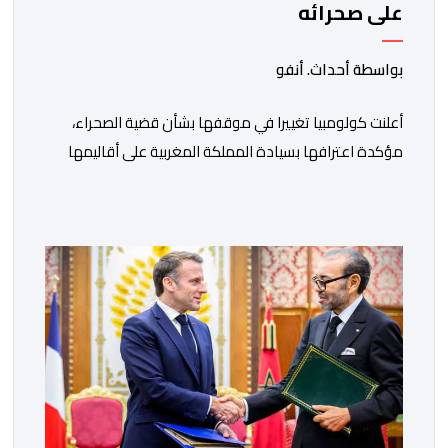
على صحرائه
بواسطة أحداث. أنفو
أعلنت كولومبيا تغييرا في موقفها بشأن قضية الصحراء،
مؤكدة اعترافها بسيادة المملكة المغربية على أقاليمها
الجنوبية. وتم الإعلان عن هذا الموقف الجديد، أمس
الجمعة، خلال لقاء بين وزير الشؤون الخارجية والتعاون
الافريقي والمغاربة المقيمين بالخارج، ناصر بوريطة، ونائب
رئيس جمهورية كولومبيا، خوسيه مانويل ريستريبو، بحضور
وزير العلاقات الخارجية عمر بولا إسكوبار. وبهذه المناسبة،
أكد السيد […]