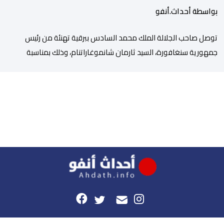
بواسطة أحداث.أنفو
توصل صاحب الجلالة الملك محمد السادس ببرقية تهنئة من رئيس
جمهورية سنغافورة، السيد ثارمان شانموغاراتنام، وذلك بمناسبة
الذكرى السابعة والعشرين لتربع جلالته على عرش أسلافه المنعمين.
وأعرب السيد شانموغاراتنام، في هذه البرقية، باسم الشعب
السنغافوري، عن أحر تهانئه وأطيب متمنياته بموفور الصحة ومزيد من
التوفيق لجلالة الملك، وللشعب المغربي بمزيد من السلام والازدهار.
وأشاد الرئيس […]