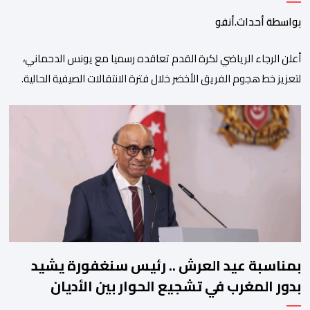
بواسطة أحداث.أنفو
أعلن الرجاء الرياضي لكرة القدم تعاقده رسميا مع يونس الدحماني،
لتعزيز خط هجوم الفريق الأخضر خلال فترة الانتقالات الصيفية الحالية. ​
ويمتد العقد الذي يربط الدحماني بالنسور لعدة سنوات حتى عام 2030،
حيث يعول عليه الطاقم التقني للرجاء لتقديم الإضافة المرجوة في
المسابقات المحلية والقارية المقبلة. ​وجاء هذا التعاقد بعد أداء لافت
قدمه اللاعب برفقة اتحاد […]
بمناسبة عيد العرش .. رئيس سنغفورة يشيد
بدور المغرب في تشجيع الحوار بين الأديان