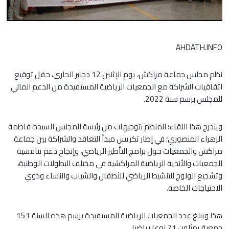
AHDATH.INFO
نظم مجلس جماعة مراكش، يوم الإثنين 12 دجنبر الجاري، حفل توقيع
اتفاقيات الشراكة مع الجمعيات الرياضية المستفيدة من الدعم المالي
للمجلس برسم سنة 2022.
ويندرج هذا اللقاء؛ المنظم بتوجيهات من رئيسة المجلس السيدة فاطمة
الزهراء المنصوري؛ في إطار تكريس مبدأ التعاقد والشراكة بين جماعة
مراكش والجمعيات حول برامج التأطير الرياضي، وإنجاح دعم تنافسية
الجمعيات والأندية الرياضية المراكشية في مختلف البطولات الوطنية،
وتشجيع الولوج للتنشيط الرياضي للأطفال والشباب والنساء وذوي
الاحتياجات الخاصة.
هذا ويبلغ عدد الجمعيات الرياضية المستفيدة برسم هذه السنة 151
جمعية يمثلون 21 نوعا رياضيا.