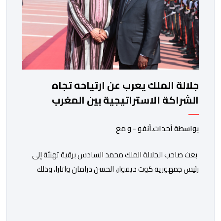
جلالة الملك يعرب عن ارتياحه تجاه
الشراكة الاستراتيجية بين المغرب
والكوت ديفوار
بواسطة أحداث.أنفو - و مع
بعث صاحب الجلالة الملك محمد السادس برقية تهنئة إلى
رئيس جمهورية كوت ديفوار، الحسن درامان واتارا، وذلك
بمناسبة العيد الوطني لبلاده. وأعرب جلالة الملك، في هذه
البرقية، عن تهانئه الحارة للسيد واتارا، مقرونة بأصدق
متمنيات جلالته بموصول التقدم والازدهار للشعب الإيفواري.