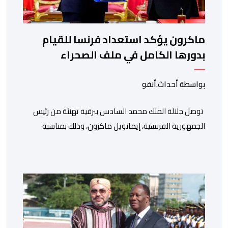
ماكرون يؤكد استعداد فرنسا للقيام
بدورها الكامل في ملف الصحراء
بواسطة أحداث.أنفو
توصل جلالة الملك محمد السادس ببرقية تهنئة من رئيس
الجمهورية الفرنسية، إيمانويل ماكرون، وذلك بمناسبة
الذكرى السابعة والعشرين لتربعه على العرش، حيث أعرب
فيها عن تمنياته لجلالة الملك بالصحة والسعادة والتوفيق،
مجددا التعبير لجلالته عن مشاعر الصداقة العميقة والمتينة
التي تكنها فرنسا وشعبها للمغرب وللشعب المغربي. وقال
الرئيس الفرنسي “لا يساورني أي شك في أن […]