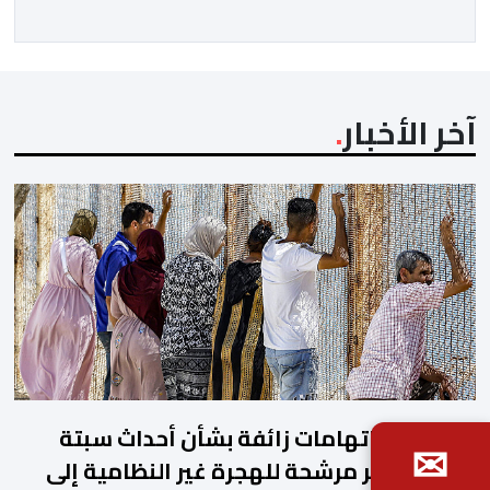
ومما جاء في برقية جلالة الملك “لقد تمكنت المملكة
المغربية وجمهورية كوت ديفوار، بحكم […]
آخر الأخبار
العرائش.. اتهامات زائفة بشأن أحداث سبتة
✉
المحتلة تجر مرشحة للهجرة غير النظامية إلى