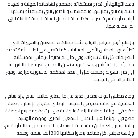
وعند انتهائها، أن يُصرح بممتلكاته ومجموع نشاطاته المهنية والمهام
الانتخابية التي يمارسها والممتلكات والأصول التي يملكها أو يملكها
أولاده أو يقوم بتدبيرها وكذا مداخيله خلال السنة السابقة للسنة التي
تم انتخابه فيها.
ويُسلم رئيس مجلس النواب لائحة ممتلكات المعنيين والتغييرات التي
تطرأ عليها للمجلس الأعلى للحسابات. كما يتعين على نواب الأمة تجديد
التصريحات كل ثلاث سنوات. وفي حال لم يصرح البرلماني بممتلكاته
داخل أجل ثلاثة أشهر، وبعد تنبهيه، يُعلق المجلس تعويضاته الشهرية
إلى حين تسوية وضعيته قبل أن تتخذ المحكمة الدستورية قرارها، وفق
النظام الداخلي الجديد.
وجاء مجلس النواب بتعديل جديد في ما يتعلق بحالات التنافي، إذ تتنافى
العضوية مع صفة عضو في المجلس الوطني لحقوق الإنسان، وصفة
عضو في الهيئة الوطنية للنزاهة والوقاية من الرشوة ومحاربتها، وصفة
عضو في الهيئة العليا للاتصال السمعي البصري، ومهمة الوسيط
والمندوبون العاملون بمؤسسة الوسيط، ورئاسة مجلس عمالة أو إقليم،
ورئاسة مجلس كل جماعة يتجاوز سكانها 300 ألف نسمة، وصفة