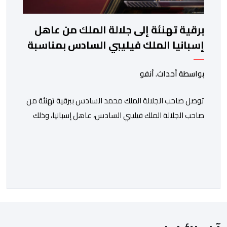
برقية تهنئة إلى جلالة الملك من عاهل
إسبانيا الملك فيليبي السادس بمناسبة
عيد العرش المجيد
بواسطة أحداث. أنفو
توصل صاحب الجلالة الملك محمد السادس ببرقية تهنئة من
صاحب الجلالة الملك فيليبي السادس، عاهل إسبانيا، وذلك
بمناسبة الذكرى السابعة والعشرين لتربع جلالته على عرش
أسلافه المنعمين. وأعرب العاهل الإسباني، في هذه البرقية،
باسمه الخاص وباسم الحكومة والشعب الإسبانيين، عن أحر
تهانيه وأطيب تمنياته بالسعادة والصحة لشقيقه جلالة
الملك، وبالمزيد من الازدهار والرفاه للشعب المغربي. […]