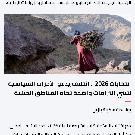
الرقمية الجديدة، التي تم تطويرها لتبسيط المساطر والإجراءات الإدارية،
وتحسين جودة الخدمات المقدمة للأطباء، وتعزيز التواصل بين الأطباء
والمجالس الجهوية للهيئة إلى جانب الهيئة الوطنية. وذكر بلاغ للهيئة أن
هذه المنصة، التي تم إطلاقها في إطار استراتيجيتها الرامية إلى التحديث
والتحول الرقمي، تشكل خطوة مهمة في […]
انتخابات 2026 .. ائتلاف يدعو الأحزاب السياسية
لتبني التزامات واضحة تجاه المناطق الجبلية
بواسطة سكينة بنزين
مع اقتراب الاستحقاقات التشريعية لسنة 2026، جدد الائتلاف المدني
من أجل الجبل، تسليط الضوء على عدد من المطالب المرتبطة بساكنة