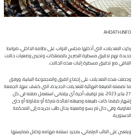
AHDATH.INFO
ركزت التعديلات، التي أدخلها مجلس النواب على نظامه الداخلي، ضوابط
جديدة تهم تدقيق مسطرة التصريح بالممتلكات، وتحيين وضعيات حالات
التنافي مع تدقيق مسطرة إثبات هذه الحالات.
وحصلت هذه التعديلات على إجماع الفرق والمجموعة النيابية، ووفق
ما تضمنته الصيغة النهائية للتعديلات الجديدة، التي كشف عنها، الجمعة
27 يناير 2023، يتم توقيف أجرة أي برلماني استعمل صفته في كل
إشهار كيفما كانت طبيعته وصيغته لفائدة شركة أو مقاولة أو حتى
تعاونية، وفي حال لم يسو وضعيته يحال طلب تجريده إلى المحكمة
الدستورية.
ويتعين على النائب البرلماني، بمجرد تسلمه مهامه وخلال ممارستها