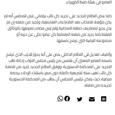
العضو في هيئة ضبط الكهرباء.
كما ينص النظام الجديد على تجريد كل نائب برلماني تبين للمجلس أنه لم
يكن مؤهلا للانتخاب بعد الاقتراعات التشريعية، ويُجرد من صفته إن لم
يدل بجردٍ لمصاريف حملته الانتخابية ولم يُبين مصادر تمويلها بالوثائق
المثبتة.كما يجرد من صفته البرلمانية كل عضو تخلى عن حزبه أو
مجموعته النيابية التي ترشح باسمها.
وأضيف تعديل في النظام الداخلي ينص على أنه يجوز للحزب الذي ترشح
باسمه العضو المعني أن يلتمس من رئيس مجلس النواب إحالة طلب
التجريد على المحكمة الدستورية. ووفق النظام الجديد، يُجرد من الصفة
كل نائب تغيب سنة تشريعية كاملة دون مبرر، باستثناء الإدلاء برخصة
مرضية، حيث يمكن لرئيس المجلس أن يطلب من المحكمة الدستورية
تجريده من صفته.