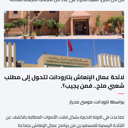
المناطق الجبلية. وفي هذا السياق، أطلق الائتلاف مذكرة مطلبية، دعا
فيها الأحزاب السياسية، إلى ادراج 10 التزامات ضمن برامجها الانتخابية
المنتظرة، في إطار تعاقد سياسي مع المناطق الجبلية والانتقال من
الوعود الانتخابية إلى التزامات عملية […]
لائحة عمال الإنعاش بتارودانت تتحول إلى مطلب
شعبي ملح.. فمن يجيب؟.
بواسطة تارودانت: موسى محراز
تصاعدت في الاونة الاخيرة بشكل لافت، الأصوات المطالبة بالكشف عن
اللائحة الرسمية للمستفيدين من برنامج عمال الإنعاش بجماعة