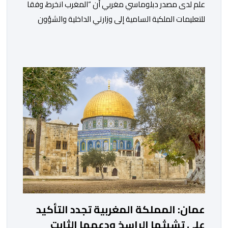
علم لدى مصدر دبلوماسي مغربي أن “المغرب انخرط، وفقا
للتعليمات الملكية السامية إلى وزارتي الداخلية والشؤون
الخارجية، في العمل على تحديد هوية القاصرين غير
المرفوقين بهدف إعادتهم إلى الوطن”. وفي هذا الإطار، أكد
أن المملكة المغربية مستعدة للتنسيق مع شركائها الإسبان
والأوروبيين من أجل إعادة القاصرين غير المرفوقين. وأعرب
المصدر ذاته عن الأسف لكونه “في […]
عمان: المملكة المغربية تجدد التأكيد
على تشبثها الراسخ ودعمها الثابت