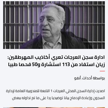
على منصات التواصل الاجتماعي، مصحوبا بعبارة “الرحلة مستمرة”، في
إشارة إلى رغبة الإدارة في الحفاظ على ركائز الفريق والتعزيز من
استقراره الفني […]
ادارة سجن العرجات تعري أكاذيب المهرطقين:
زيان استفاد من 113 استشارة و50 فحصا طبيا
بواسطة أحداث. أنفو
اصدرت إدارة السجن المحلي العرجات 1 التابعة للمندوبية العامة لإدارة
السجون وإعادة الإدماج بيانا توضيحيا ردا على ما تم تداوله ببعض
الجرائد والمواقع الالكترونية بخصوص الوضعية الصحية للسجين محمد