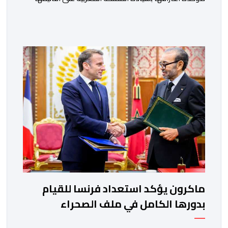
الجنوبية. وتم الإعلان عن هذا الموقف الجديد، أمس
الجمعة، خلال لقاء بين وزير الشؤون الخارجية والتعاون
الافريقي والمغاربة المقيمين بالخارج، ناصر بوريطة، ونائب
رئيس جمهورية كولومبيا، خوسيه مانويل ريستريبو، بحضور
وزير العلاقات الخارجية عمر بولا إسكوبار. وبهذه المناسبة،
أكد السيد […]
ماكرون يؤكد استعداد فرنسا للقيام
بدورها الكامل في ملف الصحراء