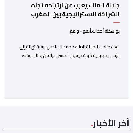
جلالة الملك يعرب عن ارتياحه تجاه
الشراكة الاستراتيجية بين المغرب
والكوت ديفوار
بواسطة أحداث.أنفو - و مع
بعث صاحب الجلالة الملك محمد السادس برقية تهنئة إلى
رئيس جمهورية كوت ديفوار، الحسن درامان واتارا، وذلك
بمناسبة العيد الوطني لبلاده. وأعرب جلالة الملك، في هذه
البرقية، عن تهانئه الحارة للسيد واتارا، مقرونة بأصدق
متمنيات جلالته بموصول التقدم والازدهار للشعب الإيفواري.
ومما جاء في برقية جلالة الملك “لقد تمكنت المملكة
المغربية وجمهورية كوت ديفوار، بحكم […]
آخر الأخبار