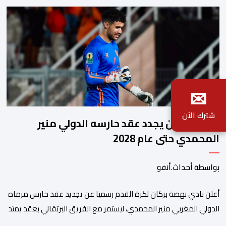
✉
شترك الآن
نهضة بركان يجدد عقد حارسه الدولي منير
المحمدي حتى عام 2028
بواسطة أحداث.أنفو
​أعلن نادي نهضة بركان لكرة القدم رسميا عن تجديد عقد حارس مرماه
الدولي المغربي منير المحمدي، ليستمر مع الفريق البرتقالي بعقد يمتد
حتى صيف عام 2028. ​وجاء هذا الإعلان عبر الحسابات الرسمية للنادي