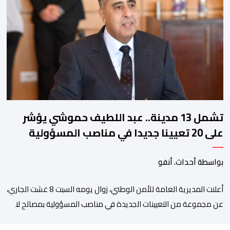
زيان، المعتقل بالمؤسسة ذاتها، وذلك لتنوير الرأي العام بالحقائق
والمعطيات الدقيقة.واوضحت إدارة المؤسسة السجنية أن المعني
بالأمر يستفيد منذ إيداعه من تتبع طبي منتظم ومستمر وفقا […]
تشمل 13 مدينة.. عبد اللطيف حموشي يؤشر
على 20 تعيينا جديدا في مناصب المسؤولية
بمصالح الأمن الوطني
بواسطة أحداث. أنفو
أعلنت المديرية العامة للأمن الوطني، زوال يومه السبت 8 غشت الجاري،
عن مجموعة من التعيينات الجديدة في مناصب المسؤولية بمصالح لا
ممركزة للأمن الوطني بمدن الناظور ومراكش وأكادير وتيكيوين