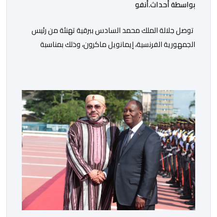
بواسطة أحداث.أنفو
توصل جلالة الملك محمد السادس ببرقية تهنئة من رئيس
الجمهورية الفرنسية، إيمانويل ماكرون، وذلك بمناسبة
الذكرى السابعة والعشرين لتربعه على العرش، حيث أعرب
فيها عن تمنياته لجلالة الملك بالصحة والسعادة والتوفيق،
مجددا التعبير لجلالته عن مشاعر الصداقة العميقة والمتينة
التي تكنها فرنسا وشعبها للمغرب وللشعب المغربي. وقال
الرئيس الفرنسي “لا يساورني أي شك في أن […]