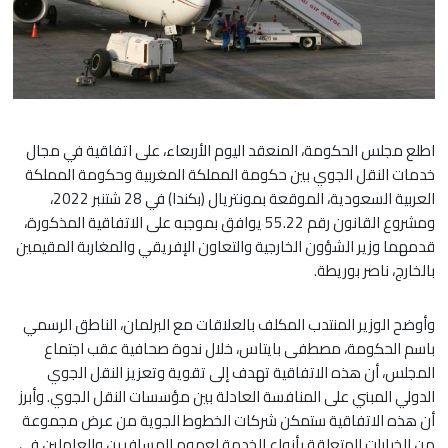
اطلع مجلس الحكومة، المنعقد اليوم الأربعاء، على اتفاقية في مجال
خدمات النقل الجوي بين حكومة المملكة المغربية وحكومة المملكة
العربية السعودية، الموقعة بمونتريال (بكندا) في 28 شتنبر 2022،
ومشروع القانون رقم 55.22 يوافق بموجبه على الاتفاقية المذكورة،
قدمهما وزير الشؤون الخارجية والتعاون الإفريقي والمغاربة المقيمين
بالخارج، ناصر بوريطة.
وأوضح الوزير المنتدب المكلف بالعلاقات مع البرلمان، الناطق الرسمي
باسم الحكومة، مصطفى بايتاس، خلال ندوة صحافية عقب اجتماع
المجلس، أن هذه الاتفاقية تهدف إلى تقوية وتعزيز النقل الجوي
الدولي المبني على المنافسة العادلة بين مؤسسات النقل الجوي. وأبرز
أن هذه الاتفاقية ستمكن شركات الخطوط الجوية من عرض مجموعة
من الخيارات المتعلقة بأنواع الخدمة لعموم المسافرين والعاملين في