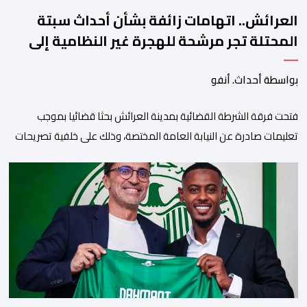
العرائش.. اتهامات زائفة بشأن أحداث سبتة
المحتلة تجر مرشحة للهجرة غير النظامية إلى
القضاء
بواسطة أحداث. أنفو
فتحت فرقة الشرطة القضائية بمدينة العرائش بحثا قضائيا بموجب
تعليمات صادرة عن النيابة العامة المختصة، وذلك على خلفية تصريحات
واتهامات زائفة أدلت بها مرشحة للهجرة السرية لموقع إخباري وطني،
وأعادت تداولها حسابات على شبكات التواصل الاجتماعي. وكانت
السيدة المذكورة قد صرحت بمعطيات مضللة، واتهامات كيدية، تدعي
فيها بأن جهات رسمية هي من فتحت الحدود في […]