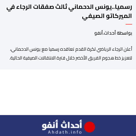
رسميا..يونس الدحماني ثالث صفقات الرجاء في
الميركاتو الصيفي
بواسطة أحداث.أنفو
أعلن الرجاء الرياضي لكرة القدم تعاقده رسميا مع يونس الدحماني،
لتعزيز خط هجوم الفريق الأخضر خلال فترة الانتقالات الصيفية الحالية. ​
ويمتد العقد الذي يربط الدحماني بالنسور لعدة سنوات حتى عام 2030،
حيث يعول عليه الطاقم التقني للرجاء لتقديم الإضافة المرجوة في
المسابقات المحلية والقارية المقبلة. ​وجاء هذا التعاقد بعد أداء لافت
قدمه اللاعب برفقة اتحاد […]