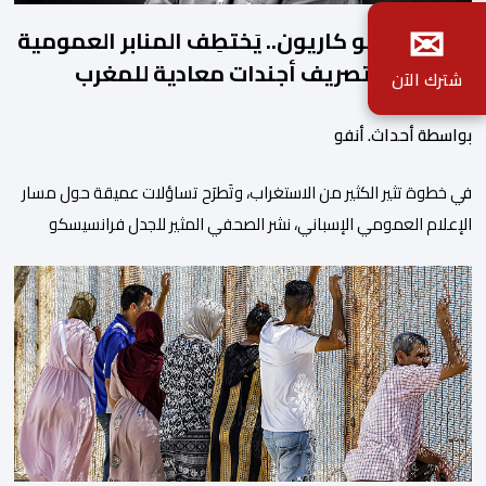
✉
فرانسيسكو كاريون.. يَختطِف المنابر العمومية
الإسبانية لتصريف أجندات معادية للمغرب
شترك الآن
بواسطة أحداث. أنفو
في خطوة تثير الكثير من الاستغراب، وتَطرَح تساؤلات عميقة حول مسار
الإعلام العمومي الإسباني، نشر الصحفي المثير للجدل فرانسيسكو
كاريون مقالاً مطولاً ومتحيزاً على بوابة مؤسسة الإذاعة والتلفزيون
الإسبانية العمومية (RTVE). المقال الذي حَمَل عنواناً مليئاً بالإيحاءات
السلبية: “المغرب، بين غياب محمد السادس، شائعات الانتقال
والاضطرابات الاجتماعية”، يُمثِّل خروجاً غير مألوف عن الخط التحريري
المعتاد […]