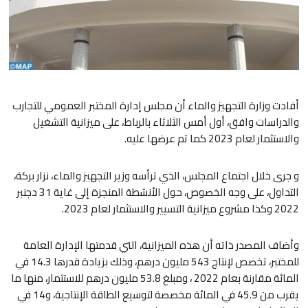
أفادت وزارة التجهيز والماء أن مجلس إدارة المختبر العمومي للتجارب
والدراسات وافق، أول أمس الثلاثاء بالرباط، على ميزانية التشغيل
والاستثمار لعام 2023 كما تم عرضها عليه.
و جرى خلال اجتماع المجلس، الذي ترأسه وزير التجهيز والماء، نزار بركة،
التداول، على وجه الخصوص، حول الأنشطة المنجزة إلى غاية 31 دجنبر
2022 وكذا مشروع ميزانية التسيير والاستثمار لعام 2023.
وأضاف المصدر ذاته أن هذه الميزانية، التي قدمتها الإدارة العامة
للمختبر، تخصص لإنتاج 543 مليون درهم، وذلك بزيادة قدرها 14.3 في
المائة مقارنة بعام 2022 ، ومبلغ 53.8 مليون درهم للاستثمار، منها ما
يقرب من 45.9 في المائة مخصصة لتوسيع الطاقة الإنتاجية، و14 في