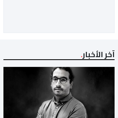
المائة في حركة المسافرين مقارنة مع نفس الفترة من
السنة الماضية. واستقبل هذا المطار مليون و217 ألف و574
مسافرا خلال الستة أشهر الأولى من السنة الجارية، مقابل
مليون و60 ألف و480 مسافرا خلال الفترة ذاتها من سنة
[…]
آخر الأخبار