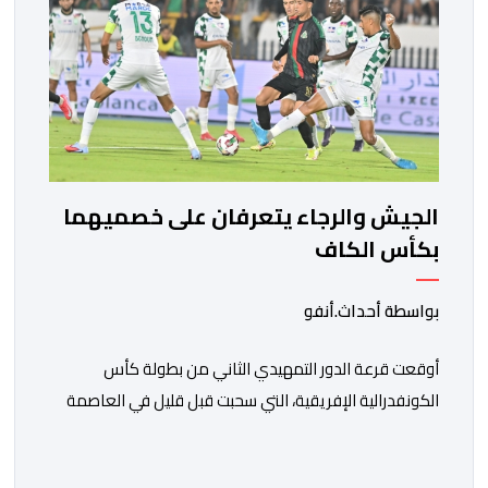
الجيش والرجاء يتعرفان على خصميهما
بكأس الكاف
بواسطة أحداث.أنفو
أوقعت قرعة الدور التمهيدي الثاني من بطولة كأس
الكونفدرالية الإفريقية، التي سحبت قبل قليل في العاصمة
المصرية القاهرة، ممثلي كرة القدم المغربية الرجاء الرياضي
والجيش الملكي في مواجهات مرتقبة أمام أندية غرب