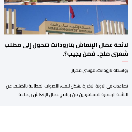
لائحة عمال الإنعاش بتارودانت تتحول إلى مطلب
شعبي ملح.. فمن يجيب؟.
بواسطة تارودانت: موسى محراز
تصاعدت في الاونة الاخيرة بشكل لافت، الأصوات المطالبة بالكشف عن
اللائحة الرسمية للمستفيدين من برنامج عمال الإنعاش بجماعة
تارودانت، بعد أن تحول الملف إلى واحد من أكثر المواضيع إثارة للنقاش
داخل المدينة وعلى منصات التواصل الاجتماعي، وسط دعوات متزايدة
إلى اعتماد مبدأ الشفافية وربط المسؤولية بالمحاسبة. فبعد خروج عبد
الكبير بن طوطو، ثم شخص اخر […]