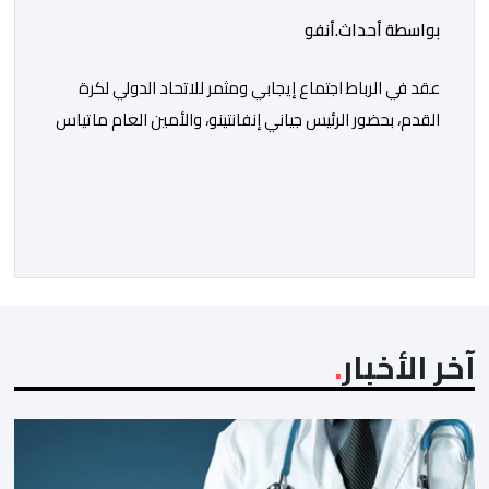
بواسطة أحداث.أنفو
عقد في الرباط اجتماع إيجابي ومثمر للاتحاد الدولي لكرة
القدم، بحضور الرئيس جياني إنفانتينو، والأمين العام ماتياس
غرافستروم، وأعضاء مجلس إدارة الفيفا، لمناقشة التطورات
الأخيرة وضمان تطوير آليات العمل الداخلي. ​وشهد اللقاء
تجديد الثقة المتبادلة بين القيادة التنفيذية للاتحاد، حيث أكد
المجتمعون دعمهم الكامل للرئيس إنفانتينو باعتباره
المسؤول الوحيد المباشر والمنتخب من قِبل 211 اتحادا […]
آخر الأخبار