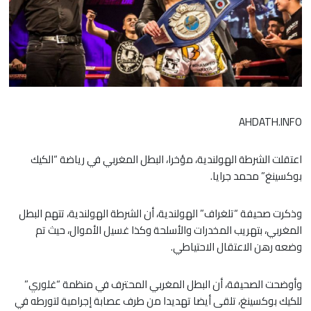
AHDATH.INFO
اعتقلت الشرطة الهولندية، مؤخرا، البطل المغربي في رياضة “الكيك
بوكسينغ” محمد جرايا.
وذكرت صحيفة “تلغراف” الهولندية، أن الشرطة الهولندية، تتهم البطل
المغربي، بتهريب المخدرات والأسلحة وكذا غسيل الأموال، حيث تم
وضعه رهن الاعتقال الاحتياطي.
وأوضحت الصحيفة، أن البطل المغربي المحترف في منظمة “غلوري”
للكيك بوكسينغ، تلقى أيضا تهديدا من طرف عصابة إجرامية لتورطه في