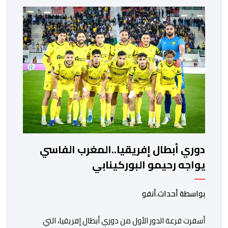
ووسط القارة. ​وسيكون نادي الرجاء الرياضي على موعد مع
مواجهة المتأهل من المباراة التي تجمع بين إيل كانيمي
واريورز النيجيري ونادي أوديب ممثل […]
دوري أبطال إفريقيا..المغرب الفاسي
يواجه رحيمو البوركينابي
بواسطة أحداث.أنفو
أسفرت قرعة الدور الأول من دوري أبطال إفريقيا، التي