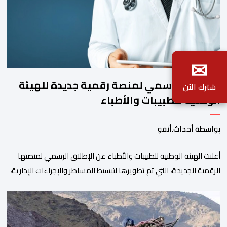
✉
الإطلاق الرسمي لمنصة رقمية جديدة للهيئة
شترك الآن
الوطنية للطبيبات والأطباء
بواسطة أحداث.أنفو
أعلنت الهيئة الوطنية للطبيبات والأطباء عن الإطلاق الرسمي لمنصتها
الرقمية الجديدة، التي تم تطويرها لتبسيط المساطر والإجراءات الإدارية،
وتحسين جودة الخدمات المقدمة للأطباء، وتعزيز التواصل بين الأطباء
والمجالس الجهوية للهيئة إلى جانب الهيئة الوطنية. وذكر بلاغ للهيئة أن
هذه المنصة، التي تم إطلاقها في إطار استراتيجيتها الرامية إلى التحديث