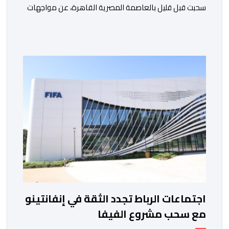
سحبت قبل قليل بالعاصمة المصرية القاهرة، عن مواجهات
متوازنة لممثلي كرة القدم المغربية، نهضة بركان والمغرب
الفاسي، في مستهل مشوارهما القاري. ​وسيكون نادي
نهضة بركان على موعد في هذا الدور مع الفائز من المباراة
التي تجمع بين ستار سبورت السييراليوني ونادي المدينة
الغامبي، حيث يطمح الفريق […]
اجتماعات الرباط تجدد الثقة في إنفانتينو
مع سحب مشروع الفيفا