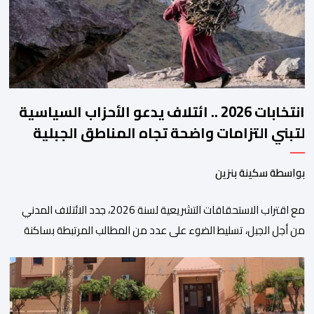
والتحول الرقمي، تشكل خطوة مهمة في […]
انتخابات 2026 .. ائتلاف يدعو الأحزاب السياسية
لتبني التزامات واضحة تجاه المناطق الجبلية
بواسطة سكينة بنزين
مع اقتراب الاستحقاقات التشريعية لسنة 2026، جدد الائتلاف المدني
من أجل الجبل، تسليط الضوء على عدد من المطالب المرتبطة بساكنة
المناطق الجبلية. وفي هذا السياق، أطلق الائتلاف مذكرة مطلبية، دعا
فيها الأحزاب السياسية، إلى ادراج 10 التزامات ضمن برامجها الانتخابية
المنتظرة، في إطار تعاقد سياسي مع المناطق الجبلية والانتقال من
الوعود الانتخابية إلى التزامات عملية […]