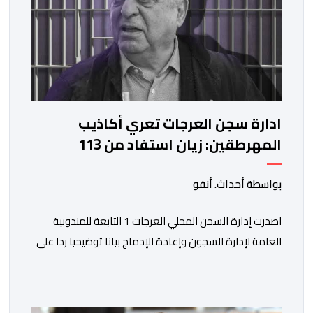
ادارة سجن العرجات تعري أكاذيب
المهرطقين: زيان استفاد من 113
استشارة و50 فحصا طبيا
بواسطة أحداث. أنفو
اصدرت إدارة السجن المحلي العرجات 1 التابعة للمندوبية
العامة لإدارة السجون وإعادة الإدماج بيانا توضيحيا ردا على
ما تم تداوله ببعض الجرائد والمواقع الالكترونية بخصوص
الوضعية الصحية للسجين محمد زيان، المعتقل بالمؤسسة
ذاتها، وذلك لتنوير الرأي العام بالحقائق والمعطيات