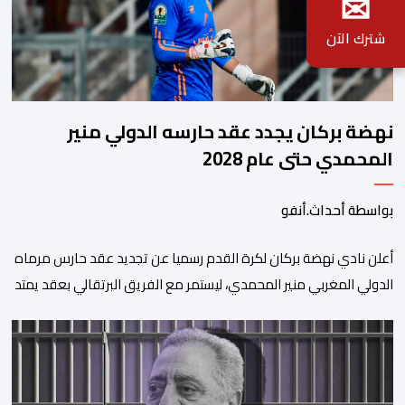
✉
شترك الآن
نهضة بركان يجدد عقد حارسه الدولي منير
المحمدي حتى عام 2028
بواسطة أحداث.أنفو
​أعلن نادي نهضة بركان لكرة القدم رسميا عن تجديد عقد حارس مرماه
الدولي المغربي منير المحمدي، ليستمر مع الفريق البرتقالي بعقد يمتد
حتى صيف عام 2028. ​وجاء هذا الإعلان عبر الحسابات الرسمية للنادي
على منصات التواصل الاجتماعي، مصحوبا بعبارة “الرحلة مستمرة”، في
إشارة إلى رغبة الإدارة في الحفاظ على ركائز الفريق والتعزيز من
استقراره الفني […]