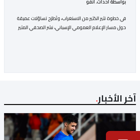
بواسطة أحداث. أنفو
في خطوة تثير الكثير من الاستغراب، وتَطرَح تساؤلات عميقة
حول مسار الإعلام العمومي الإسباني، نشر الصحفي المثير
للجدل فرانسيسكو كاريون مقالاً مطولاً ومتحيزاً على بوابة
مؤسسة الإذاعة والتلفزيون الإسبانية العمومية (RTVE).
المقال الذي حَمَل عنواناً مليئاً بالإيحاءات السلبية: “المغرب،
بين غياب محمد السادس، شائعات الانتقال والاضطرابات
الاجتماعية”، يُمثِّل خروجاً غير مألوف عن الخط التحريري
المعتاد […]
آخر الأخبار