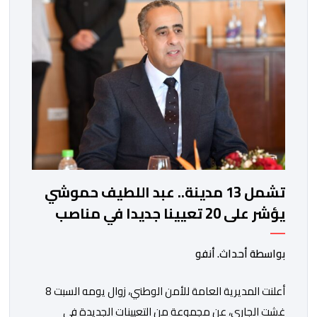
الدقيقة.واوضحت إدارة المؤسسة السجنية أن المعني بالأمر
يستفيد منذ إيداعه من تتبع طبي منتظم ومستمر وفقا […]
تشمل 13 مدينة.. عبد اللطيف حموشي
يؤشر على 20 تعيينا جديدا في مناصب
المسؤولية بمصالح الأمن الوطني
بواسطة أحداث. أنفو
أعلنت المديرية العامة للأمن الوطني، زوال يومه السبت 8
غشت الجاري، عن مجموعة من التعيينات الجديدة في