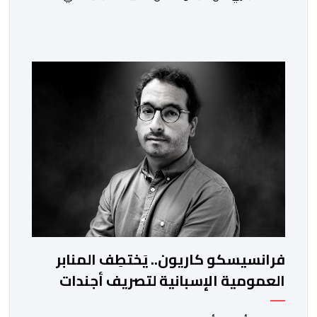
مناصب المسؤولية بمصالح لا ممركزة للأمن الوطني بمدن
الناظور ومراكش وأكادير وتيكيوين والعروي وأسفي ووجدة
والعيون والدار البيضاء وبني ملال وابن جرير وطنجة وأصيلة،
وذلك في إطار دينامية داخلية تهدف لضخ دماء جديدة
والاستعانة بكفاءات أمنية شابة ومتمرسة، […]
فرانسيسكو كاريون.. يَختطِف المنابر
العمومية الإسبانية لتصريف أجندات
معادية للمغرب