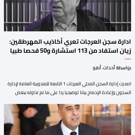
ادارة سجن العرجات تعري أكاذيب المهرطقين:
زيان استفاد من 113 استشارة و50 فحصا طبيا
بواسطة أحداث. أنفو
اصدرت إدارة السجن المحلي العرجات 1 التابعة للمندوبية العامة لإدارة
السجون وإعادة الإدماج بيانا توضيحيا ردا على ما تم تداوله ببعض
الجرائد والمواقع الالكترونية بخصوص الوضعية الصحية للسجين محمد
زيان، المعتقل بالمؤسسة ذاتها، وذلك لتنوير الرأي العام بالحقائق
والمعطيات الدقيقة.واوضحت إدارة المؤسسة السجنية أن المعني
بالأمر يستفيد منذ إيداعه من تتبع طبي منتظم ومستمر وفقا […]