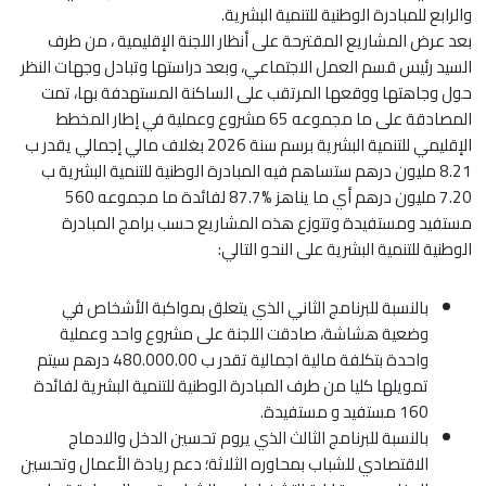
والرابع للمبادرة الوطنية للتنمية البشرية.
بعد عرض المشاريع المقترحة على أنظار اللجنة الإقليمية ، من طرف
السيد رئيس قسم العمل الاجتماعي، وبعد دراستها وتبادل وجهات النظر
حول وجاهتها ووقعها المرتقب على الساكنة المستهدفة بها، تمت
المصادقة على ما مجموعه 65 مشروع وعملية في إطار المخطط
الإقليمي للتنمية البشرية برسم سنة 2026 بغلاف مالي إجمالي يقدر ب
8.21 مليون درهم ستساهم فيه المبادرة الوطنية للتنمية البشرية ب
7.20 مليون درهم أي ما يناهز %87.7 لفائدة ما مجموعه 560
مستفيد ومستفيدة وتتوزع هذه المشاريع حسب برامج المبادرة
الوطنية للتنمية البشرية على النحو التالي:
بالنسبة للبرنامج الثاني الذي يتعلق بمواكبة الأشخاص في
وضعية هشاشة، صادقت اللجنة على مشروع واحد وعملية
واحدة بتكلفة مالية اجمالية تقدر ب 480.000.00 درهم سيتم
تمويلها كليا من طرف المبادرة الوطنية للتنمية البشرية لفائدة
160 مستفيد و مستفيدة.
بالنسبة للبرنامج الثالث الذي يروم تحسين الدخل والادماج
الاقتصادي للشباب بمحاوره الثلاثة؛ دعم ريادة الأعمال وتحسين