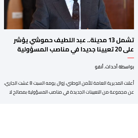
تشمل 13 مدينة.. عبد اللطيف حموشي يؤشر
على 20 تعيينا جديدا في مناصب المسؤولية
بمصالح الأمن الوطني
بواسطة أحداث. أنفو
أعلنت المديرية العامة للأمن الوطني، زوال يومه السبت 8 غشت الجاري،
عن مجموعة من التعيينات الجديدة في مناصب المسؤولية بمصالح لا
ممركزة للأمن الوطني بمدن الناظور ومراكش وأكادير وتيكيوين
والعروي وأسفي ووجدة والعيون والدار البيضاء وبني ملال وابن جرير
وطنجة وأصيلة، وذلك في إطار دينامية داخلية تهدف لضخ دماء جديدة
والاستعانة بكفاءات أمنية شابة ومتمرسة، […]