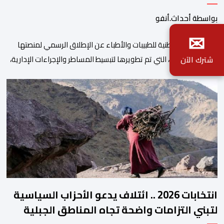
بواسطة أحداث.أنفو
✉
أعلنت الهيئة الوطنية للطبيبات والأطباء عن الإطلاق الرسمي لمنصتها
الرقمية الجديدة، التي تم تطويرها لتبسيط المساطر والإجراءات الإدارية،
شترك الآن
وتحسين جودة الخدمات المقدمة للأطباء، وتعزيز التواصل بين الأطباء
والمجالس الجهوية للهيئة إلى جانب الهيئة الوطنية. وذكر بلاغ للهيئة أن
هذه المنصة، التي تم إطلاقها في إطار استراتيجيتها الرامية إلى التحديث
والتحول الرقمي، تشكل خطوة مهمة في […]
انتخابات 2026 .. ائتلاف يدعو الأحزاب السياسية
لتبني التزامات واضحة تجاه المناطق الجبلية