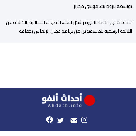
بواسطة تارودانت: موسى محراز
تصاعدت في الاونة الاخيرة بشكل لافت، الأصوات المطالبة بالكشف عن
اللائحة الرسمية للمستفيدين من برنامج عمال الإنعاش بجماعة
تارودانت، بعد أن تحول الملف إلى واحد من أكثر المواضيع إثارة للنقاش
داخل المدينة وعلى منصات التواصل الاجتماعي، وسط دعوات متزايدة
إلى اعتماد مبدأ الشفافية وربط المسؤولية بالمحاسبة. فبعد خروج عبد
الكبير بن طوطو، ثم شخص اخر […]