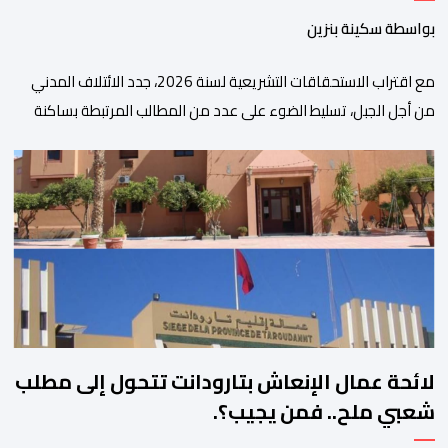
بواسطة سكينة بنزين
مع اقتراب الاستحقاقات التشريعية لسنة 2026، جدد الائتلاف المدني
من أجل الجبل، تسليط الضوء على عدد من المطالب المرتبطة بساكنة
المناطق الجبلية. وفي هذا السياق، أطلق الائتلاف مذكرة مطلبية، دعا
فيها الأحزاب السياسية، إلى ادراج 10 التزامات ضمن برامجها الانتخابية
المنتظرة، في إطار تعاقد سياسي مع المناطق الجبلية والانتقال من
الوعود الانتخابية إلى التزامات عملية […]
لائحة عمال الإنعاش بتارودانت تتحول إلى مطلب
شعبي ملح.. فمن يجيب؟.