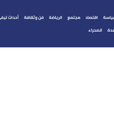
ياسة
اقتصاد
مجتمع
الرياضة
فن وثقافة
أحداث تيف
دة
الصحراء