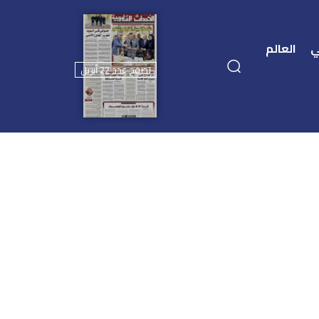
ي
العالم
تصفح عدد 22 أبريل