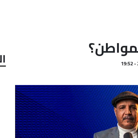
مواطن؟
ال