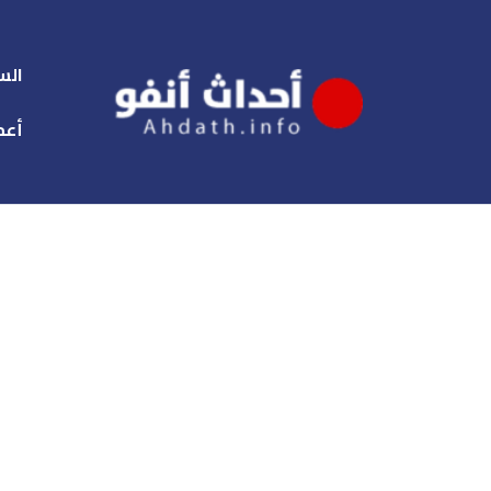
الس
أعم