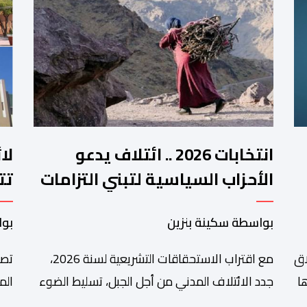
انتخابات 2026 .. ائتلاف يدعو
لا
الأحزاب السياسية لتبني التزامات
تت
واضحة تجاه المناطق الجبلية
فم
بواسطة سكينة بنزين
بوا
اق
مع اقتراب الاستحقاقات التشريعية لسنة 2026،
تصا
ا
جدد الائتلاف المدني من أجل الجبل، تسليط الضوء
الم
على عدد من المطالب المرتبطة بساكنة المناطق
من 