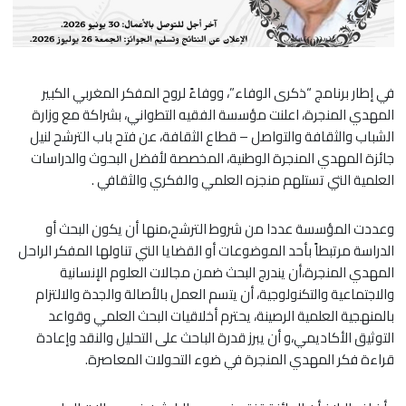
في إطار برنامج “ذكرى الوفاء”، ووفاءً لروح المفكر المغربي الكبير
المهدي المنجرة، اعلنت مؤسسة الفقيه التطواني، بشراكة مع وزارة
الشباب والثقافة والتواصل – قطاع الثقافة، عن فتح باب الترشح لنيل
جائزة المهدي المنجرة الوطنية، المخصصة لأفضل البحوث والدراسات
العلمية التي تستلهم منجزه العلمي والفكري والثقافي .
وعددت المؤسسة عددا من شروط الترشح،منها أن يكون البحث أو
الدراسة مرتبطاً بأحد الموضوعات أو القضايا التي تناولها المفكر الراحل
المهدي المنجرة،أن يندرج البحث ضمن مجالات العلوم الإنسانية
والاجتماعية والتكنولوجية، أن يتسم العمل بالأصالة والجدة والالتزام
بالمنهجية العلمية الرصينة، يحترم أخلاقيات البحث العلمي وقواعد
التوثيق الأكاديمي،و أن يبرز قدرة الباحث على التحليل والنقد وإعادة
قراءة فكر المهدي المنجرة في ضوء التحولات المعاصرة.