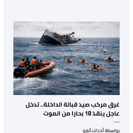
سطات، وعامل إقليم الجديدة، ورئيس جماعة مولاي عبد الله،
ورئيس المجلس الإقليمي للجديدة، ورئيس المجلس العلمي
المحلي للجديدة، وذلك بحضور شخصيات مدنية وعسكرية
ودينية. وجرت مراسيم افتتاح فعاليات الموسم بالخيمة
الرسمية، حيث أُلقيت كلمات كل من رئيس المجلس […]
غرق مركب صيد قبالة الداخلة.. تدخل
عاجل ينقذ 18 بحارا من الموت
بواسطة أحداث.أنفو