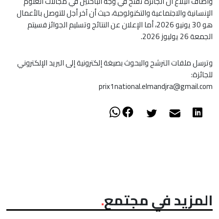
وأضاف البلاغ أن الجائزة تفتح في وجه الباحثين في مجالات العلوم
الإنسانية والاجتماعية والتكنولوجية، حيث أن آخر أجل للتوصل بالأعمال
هو 30 يونيو 2026، أما الإعلان عن النتائج وتسليم الجوائز فسيتم
الجمعة 26 يوليوز 2026.
وترسل ملفات الترشح والبحوث بصيغة إلكترونية إلى البريد الإلكتروني
للجائزة:
prix1national.elmandjra@gmail.com
المزيد في مجتمع