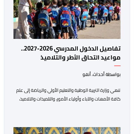
تفاصيل الدخول المدرسي 2026-2027..
مواعيد التحاق الأطر والتلاميذ
بالمؤسسات التعليمية
بواسطة أحداث. أنفو
تنھي وزارة التربیة الوطنیة والتعلیم الأولي والریاضة إلى علم
كافة الأمھات والآباء وأولیاء الأمور، والتلمیذات والتلامیذ،
والأطر الإداریة والتربویة وإلى الرأي العام الوطني، أن الدخول
المدرسي لسنة 2026-2027 سیتم في موعده الرسمي
المحدد سلفا طبقا لمقتضیات المقرر الوزاري رقم 047.26
الصادر بتاریخ 3 یولیوز 2026 بشأن تنظیم السنة الدراسیة.