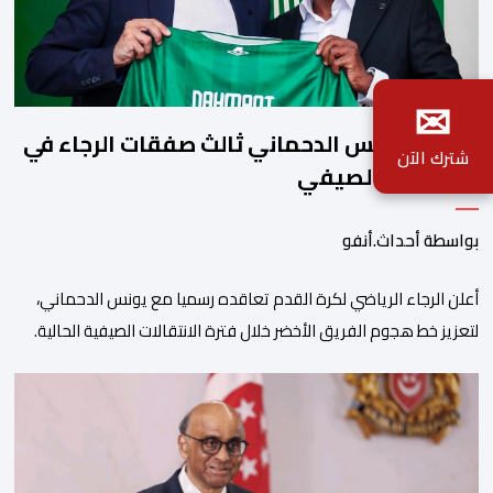
✉
رسميا..يونس الدحماني ثالث صفقات الرجاء في
شترك الآن
الميركاتو الصيفي
بواسطة أحداث.أنفو
أعلن الرجاء الرياضي لكرة القدم تعاقده رسميا مع يونس الدحماني،
لتعزيز خط هجوم الفريق الأخضر خلال فترة الانتقالات الصيفية الحالية. ​
ويمتد العقد الذي يربط الدحماني بالنسور لعدة سنوات حتى عام 2030،
حيث يعول عليه الطاقم التقني للرجاء لتقديم الإضافة المرجوة في
المسابقات المحلية والقارية المقبلة. ​وجاء هذا التعاقد بعد أداء لافت
قدمه اللاعب برفقة اتحاد […]