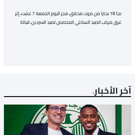
نجا 18 بحارا من موت محقق، فجر اليوم الجمعة 7 غشت، إثر
غرق مركب الصيد الساحلي المخصص لصيد السردين، قبالة
سواحل مدينة الداخلة. ووفق المعطيات المتوفرة، فإن
الحادث وقع بعدما تسربت كميات كبيرة من المياه إلى داخل
المركب أثناء مزاولته نشاط الصيد البحري، قبل أن تتفاقم
الوضعية وينتهي الأمر بغرقه، ما استنفر عدداً من مراكب […]
آخر الأخبار