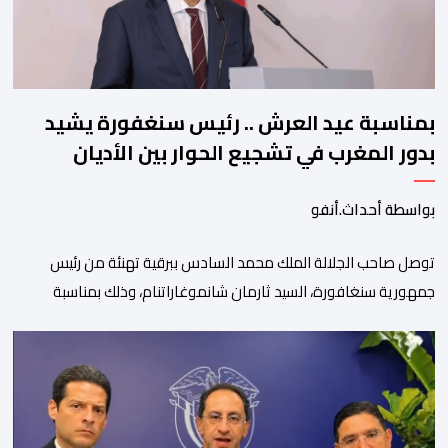
بمناسبة عيد العرش .. رئيس سنغفورة يشيد
بدور المغرب في تشجيع الحوار بين الأديان
بواسطة أحداث.أنفو
توصل صاحب الجلالة الملك محمد السادس ببرقية تهنئة من رئيس
جمهورية سنغافورة، السيد ثارمان شانموغاراتنام، وذلك بمناسبة
الذكرى السابعة والعشرين لتربع جلالته على عرش أسلافه المنعمين.
وأعرب السيد شانموغاراتنام، في هذه البرقية، باسم الشعب
السنغافوري، عن أحر تهانئه وأطيب متمنياته بموفور الصحة ومزيد من
التوفيق لجلالة الملك، وللشعب المغربي بمزيد من السلام والازدهار.
وأشاد الرئيس […]