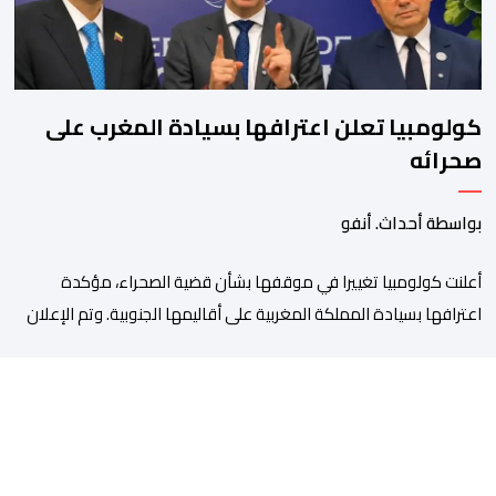
كولومبيا تعلن اعترافها بسيادة المغرب على
صحرائه
بواسطة أحداث. أنفو
أعلنت كولومبيا تغييرا في موقفها بشأن قضية الصحراء، مؤكدة
اعترافها بسيادة المملكة المغربية على أقاليمها الجنوبية. وتم الإعلان
عن هذا الموقف الجديد، أمس الجمعة، خلال لقاء بين وزير الشؤون
الخارجية والتعاون الافريقي والمغاربة المقيمين بالخارج، ناصر بوريطة،
ونائب رئيس جمهورية كولومبيا، خوسيه مانويل ريستريبو، بحضور وزير
العلاقات الخارجية عمر بولا إسكوبار. وبهذه المناسبة، أكد السيد […]