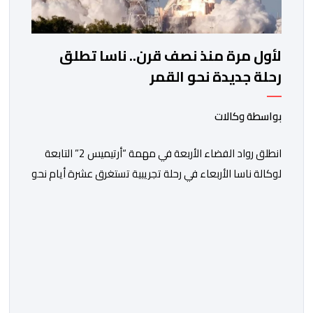
لأول مرة منذ نصف قرن.. ناسا تطلق
رحلة جديدة نحو القمر
بواسطة وكالات
انطلق رواد الفضاء الأربعة في مهمة “أرتيميس 2” التابعة
لوكالة ناسا الأربعاء في رحلة تجريبية تستغرق عشرة أيام نحو
مدار القمر، تمهيدا للعودة إلى سطحه عام 2028. وقال
جاريد آيزكمان، رئيس وكالة الفضاء الأميركية الذي عينه
الرئيس دونالد ترامب، في مؤتمر صحافي عقب الإطلاق “بعد
توقف قصير دام 54 عاما، تستأنف ناسا مهمتها لإرسال رواد
[…]