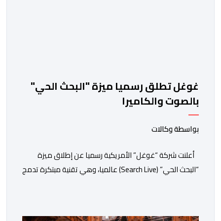
غوغل تطلق رسميا ميزة "البحث الحي"
بالصوت والكاميرا
بواسطة وكالات
أعلنت شركة “غوغل” الأمريكية رسميا عن إطلاق ميزة
“البحث الحي” (Search Live) عالميا، وهي تقنية مبتكرة تدمج
بين الرؤية الحاسوبية ومعالجة الصوت الفورية لتغيير طريقة
تفاعل المستخدمين مع محرك البحث التقليدي. وأوضحت
الشركة تأتي هذه الخطوة كجزء من استراتيجية “غوغل”