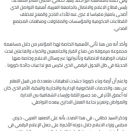
وفي كلمة بالمناسبة، أبرز أحمد رشيد خطابي، الأمين العام المساعد،
رئيس قطاع الاعلام والاتصال بالجامعة العربية، أهمية التواصل الذي
أضحى بامتياز مقياسا لا غنى عنه للأداء الناجح والمنتج لمختلف
القطاعات الحكومية والمؤسسات والمقاولات ومنظمات المجتمع
المدني.
وأكد أنه من هنا تأتي الأهمية الخاصة لهذا المؤتمر من خلال مساهمة
مجموعة مرموقة من صناع القرار والجامعيين والخبراء والفاعلين لبحث
تجليات الوظيفة الاتصالية وتأثيراتها عبر وسائل الاعلام وخاصة منها
الحديثة في ظل التحول الرقمي الذي تكرس مع تداعيات جائحة كورونا .
واعتبر أن أزمة وباء كورونا حشدت لتطبيقات متعددة من قبيل التعلم
عن بعد، والخدمات الالكترونية الإدارية والتجارية والبنكية، الأمر الذي كان
له أعمق الأثر في مد جسور الثقة وإرساء الشفافية بين الادارة
والمواطن وتعزيز نجاعة العمل الاداري ببعده التواصلي.
وذكر السيد خطابي ، في هذا الصدد، بأنه على الصعيد العربي ، حرص
مجلس وزراء الاعلام خلال دورته الأخيرة على جعل الإعلام الرقمي في