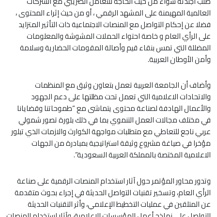
صلب أجندته سواء من حيث الحاجة للتعامل الضريبي مع الشركات
العالمية المهيمنة على المشهد الرقمي ، أو من حيث إثراء المحتوى ،
فضلا عن إحكام التواصل مع المنصات الاجتماعية ذات التأثير المتزايد
على الرأي العام و خاصة احتواء الحملات المشوشة والمعلومات
المضللة التي تمس بنقاء قيم وأصالة المقومات الحضارية وسلامة
وأمن الأوطان العربية.
وأضاف أن الجامعة العربية تعمل بتعاون وثيق مع المنظمات
والاتحادات الاعلامية التي تعمل تحت مظلتها على دعم الجهود
والأعمال الهادفة لصناعة محتوى يتماشى مع “طموحاتنا وقضايانا
في مختلف مجالات العمل التنموي بما في ذلك بلورة تصور شمولي
عربي ناجع للتعاطي مع متطلبات مواجهة الكوارث والازمات الذي تبلور
مؤخرا في صياغة مشروع وثيقة استراتيجية بمبادرة من الجهات
الاعلامية المختصة بالمملكة العربية السعودية”.
وتدور محاور المؤتمر حول آثار استخدام المنصات الرقمية على صناعة
الرأي العام، وتسخير تقنيات التواصل الحديثة في إجراء بحوث متقدمة
عن المتلقين في عمليات التخطيط الإعلامي، وأثر التقنيات الحديثة
للتواصل على نماذج أعمل المؤسسات الإعلامية، وآثار استخدام المنصات