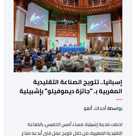
الشاملة لتعميم تطبيقات الذكاء الاصطناعي التوليدي في
تفاصيل الحياة اليومية. وتعتمد الميزة الجديدة على […]
إسبانيا.. تتويج الصناعة التقليدية
المغربية بـ "جائزة ديموفيلو" بإشبيلية
بواسطة أحداث. أنفو
احتفت مدينة إشبيلية، مساء أمس الخميس، بالصناعة
التقليدية المغربية، من خلال تتويج عمل فني أبدعه صناع