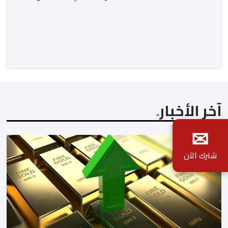
تقليديون بمدينة الصويرة، بجائزة “ديموفيلو”، تقديرا
للأعمال المتميزة التي تعكس الإبداع والبعد الثقافي
والحضاري للصناعة التقليدية. وتسلم هذه الجائزة الدولية
المرموقة كاتب الدولة المكلف بالصناعة التقليدية والاقتصاد
الاجتماعي والتضامني، لحسن السعدي، خلال حفل أقيم
بجناح الحسن الثاني بمؤسسة الثقافات […]
آخر الأخبار
✉
شترك الآن