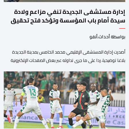
إدارة مستشفى الجديدة تنفي مزاعم ولادة
سيدة أمام باب المؤسسة وتؤكد فتح تحقيق
بواسطة أحداث.أنفو
أصدرت إدارة المستشفى الإقليمي محمد الخامس بمدينة الجديدة
بلاغا توضيحيا، ردا على ما جرى تداوله عبر بعض الصفحات الإلكترونية
ومنصات التواصل الاجتماعي بشأن مزاعم تفيد بأن سيدة حامل وضعت
مولودها أمام الباب الرئيسي للمستشفى بسبب رفض استقبالها أو
التكفل بها. وأكدت إدارة المستشفى أن السيدة المعنية حضرت إلى
مصلحة الولادة، حيث تم استقبالها وتسجيلها وإخضاعها […]