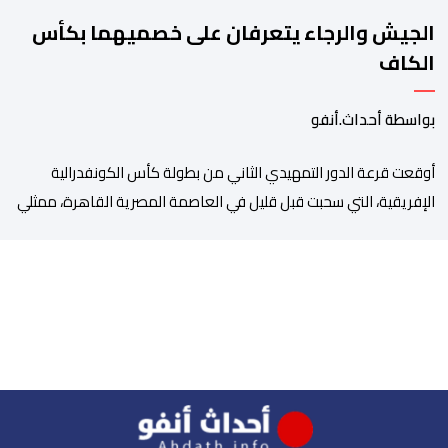
الجيش والرجاء يتعرفان على خصميهما بكأس
الكاف
بواسطة أحداث.أنفو
أوقعت قرعة الدور التمهيدي الثاني من بطولة كأس الكونفدرالية
الإفريقية، التي سحبت قبل قليل في العاصمة المصرية القاهرة، ممثلي
كرة القدم المغربية الرجاء الرياضي والجيش الملكي في مواجهات
مرتقبة أمام أندية غرب ووسط القارة. ​وسيكون نادي الرجاء الرياضي
على موعد مع مواجهة المتأهل من المباراة التي تجمع بين إيل
كانيمي واريورز النيجيري ونادي أوديب ممثل […]