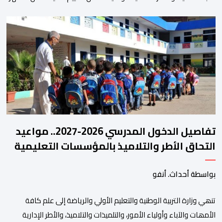
الثلاثة الماضية، والوقوف على مختلف المحطات التي شهدتها
المنتخبات الوطنية خلال الفترة الأخيرة. وشهد الاجتماع تقديم عرض
مفصل حول مشاركة المنتخبين الوطنيين لأقل من 18 سنة، إناثا وذكورا،
من طرف اللجنة التقنية التي واكبت كل […]
تفاصيل الدخول المدرسي 2026-2027.. مواعيد
التحاق الأطر والتلاميذ بالمؤسسات التعليمية
بواسطة أحداث. أنفو
تنھي وزارة التربیة الوطنیة والتعلیم الأولي والریاضة إلى علم كافة
الأمھات والآباء وأولیاء الأمور، والتلمیذات والتلامیذ، والأطر الإداریة