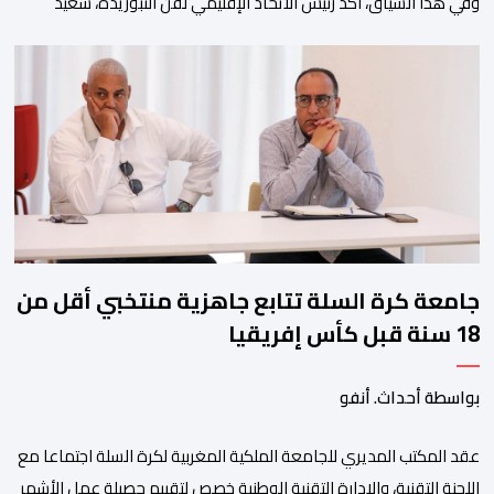
وفي هذا السياق، أكد رئيس الاتحاد الإقليمي لفن التبوريدة، سعيد
ولم تخل هذه الدورة من مؤشرات إيجابية على مستوى تنوعالمشاركة، حيث 
وتبرز هذه الأرقام الحجم الكبير الذي باتت تعرفه تظاهرةالتبوريدة خلال 
ومن المرتقب أن تعرف فعاليات الموسم إقبالا جماهيريا
واسعا،في ظل الشغف الكبير الذي يحظى به فن التبوريدة، باعتبارهأحد أبرز م
جامعة كرة السلة تتابع جاهزية منتخبي أقل من
18 سنة قبل كأس إفريقيا
بواسطة أحداث. أنفو
عقد المكتب المديري للجامعة الملكية المغربية لكرة السلة اجتماعا مع
اللجنة التقنية، والادارة التقنية الوطنية خصص لتقييم حصيلة عمل الأشهر