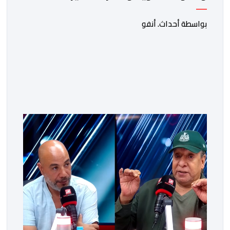
بواسطة أحداث. أنفو