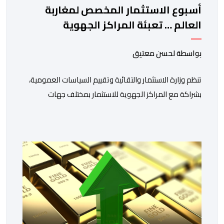
أسبوع الاستثمار المخصص لمغاربة
العالم … تعبئة المراكز الجهوية
للاستثمار لمواكبة مشاريع مغاربة
العالم
بواسطة لحسن معتيق
تنظم وزارة الاستثمار والتقائية وتقييم السياسات العمومية،
بشراكة مع المراكز الجهوية للاستثمار بمختلف جهات
المملكة، خلال الفترة الممتدة من 10 إلى 13 غشت 2026،
دورة جديدة من أسبوع الاستثمار المخصص لمغاربة العالم .
تهدف هذه المبادرة إلى تمكين مغاربة العالم من الاطلاع
على فرص الاستثمار المتاحة بمختلف جهات المملكة،
والاستفادة من مواكبة عن قرب تساعدهم […]