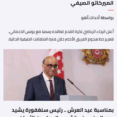
الميركاتو الصيفي
بواسطة أحداث.أنفو
أعلن الرجاء الرياضي لكرة القدم تعاقده رسميا مع يونس الدحماني،
لتعزيز خط هجوم الفريق الأخضر خلال فترة الانتقالات الصيفية الحالية. ​
ويمتد العقد الذي يربط الدحماني بالنسور لعدة سنوات حتى عام 2030،
حيث يعول عليه الطاقم التقني للرجاء لتقديم الإضافة المرجوة في
المسابقات المحلية والقارية المقبلة. ​وجاء هذا التعاقد بعد أداء لافت
قدمه اللاعب برفقة اتحاد […]
بمناسبة عيد العرش .. رئيس سنغفورة يشيد