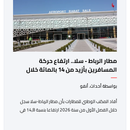
مطار الرباط - سلا.. ارتفاع حركة
المسافرين بأزيد من 14 بالمائة خلال
الفصل الأول من 2026
بواسطة أحداث. أنفو
أفاد المكتب الوطني للمطارات بأن مطار الرباط-سلا سجل
خلال الفصل الأول من سنة 2026 ارتفاعا بنسبة 14,8 في
المائة في حركة المسافرين مقارنة مع نفس الفترة من
السنة الماضية. واستقبل هذا المطار مليون و217 ألف و574