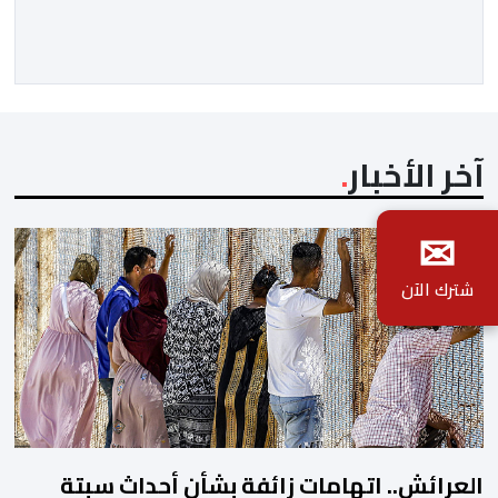
مسافرا خلال الستة أشهر الأولى من السنة الجارية، مقابل
مليون و60 ألف و480 مسافرا خلال الفترة ذاتها من سنة
[…]
آخر الأخبار
✉
شترك الآن
العرائش.. اتهامات زائفة بشأن أحداث سبتة