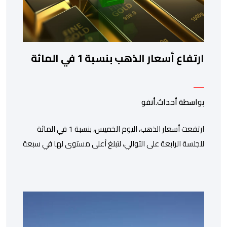
ارتفاع أسعار الذهب بنسبة 1 في المائة
بواسطة أحداث.أنفو
ارتفعت أسعار الذهب، اليوم الخميس، بنسبة 1 في المائة
للجلسة الرابعة على التوالي، لتبلغ أعلى مستوى لها في سبعة
أسابيع، مدعومة بتراجع الدولار وانخفاض عوائد سندات
الخزانة الأمريكية. وزاد سعر الذهب في المعاملات الفورية
بنسبة 1 في المائة إلى 4285,69 دولارا للأوقية، مسجلا أعلى
مستوى له منذ 18 يونيو الماضي، فيما ارتفعت العقود
الأمريكية الآجلة […]