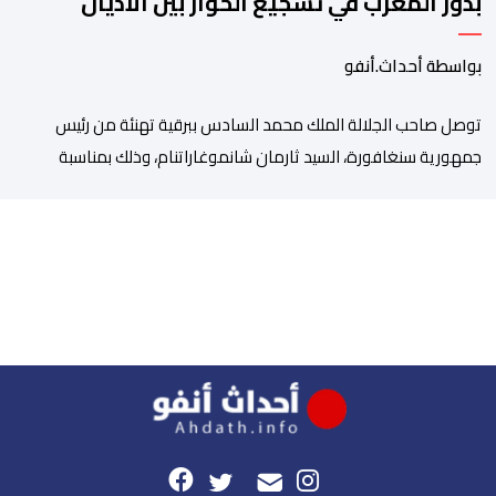
بدور المغرب في تشجيع الحوار بين الأديان
بواسطة أحداث.أنفو
توصل صاحب الجلالة الملك محمد السادس ببرقية تهنئة من رئيس
جمهورية سنغافورة، السيد ثارمان شانموغاراتنام، وذلك بمناسبة
الذكرى السابعة والعشرين لتربع جلالته على عرش أسلافه المنعمين.
وأعرب السيد شانموغاراتنام، في هذه البرقية، باسم الشعب
السنغافوري، عن أحر تهانئه وأطيب متمنياته بموفور الصحة ومزيد من
التوفيق لجلالة الملك، وللشعب المغربي بمزيد من السلام والازدهار.
وأشاد الرئيس […]