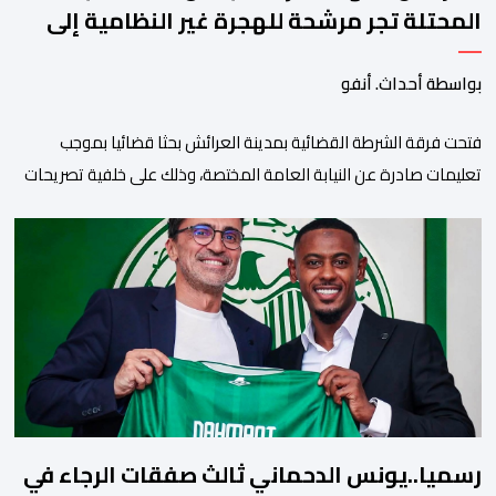
المحتلة تجر مرشحة للهجرة غير النظامية إلى
القضاء
بواسطة أحداث. أنفو
فتحت فرقة الشرطة القضائية بمدينة العرائش بحثا قضائيا بموجب
تعليمات صادرة عن النيابة العامة المختصة، وذلك على خلفية تصريحات
واتهامات زائفة أدلت بها مرشحة للهجرة السرية لموقع إخباري وطني،
وأعادت تداولها حسابات على شبكات التواصل الاجتماعي. وكانت
السيدة المذكورة قد صرحت بمعطيات مضللة، واتهامات كيدية، تدعي
فيها بأن جهات رسمية هي من فتحت الحدود في […]
رسميا..يونس الدحماني ثالث صفقات الرجاء في