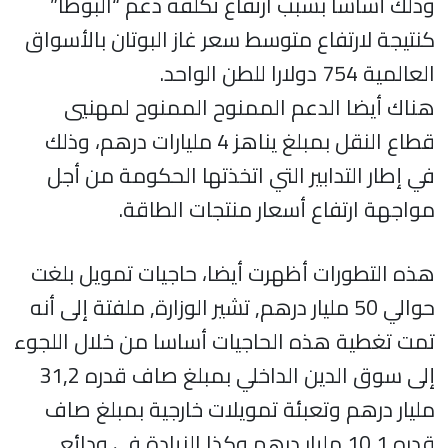
وذلك أساسا بسبب ارتفاع تكلفة دعم “البوطا”
كنتيجة لارتفاع متوسط سعر غاز البوتان بالأسواق
العالمية 754 دولارا للطن الواحد.
هناك أيضا الدعم الممنوح الممنوح لمهنيي
قطاع النقل بمبلغ يناهز 4 مليارات درهم، وذلك
في إطار التدابير التي اتخذتها الحكومة من أجل
مواجهة ارتفاع أسعار منتجات الطاقة.
هذه التطورات أظهرت أيضا، حاجيات تمويل بلغت
حوالي 50 مليار درهم, تشير الوزارة, ملفتة إلى أنه
تمت تغطية هذه الحاجيات أساسا من خلال اللجوء
إلى سوق الدين الداخلي بمبلغ صاف قدره 31,2
مليار درهم وتعبئة تمويلات خارجية بمبلغ صاف
قدره 10,1 مليار درهم وكذا الزيادة في ودائع