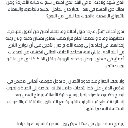
الذي شهد ولادته، أم في البلد الذي احتضن سنوات حياته الأخيرة؟ ومن
يملك حق الحسم في هذا القرار حين يتداخل الجسد بالذاكرة، والانتماء
بالأوراق الرسمية، والموت بما تبقى من الروح؟
تدور أحداث “لكلّ قبره” حول أحلام وفاطمة، أختين من أصول مهاجرة،
تجدانهما وفاة والدهما أمام قرار صعب يتعلق بمكان دفنه. وبين رغبة
إحداهما في إعادته إلى وطنه الأم، وإصرار الأخرى على أن يوارى الثرى
في البلد الذي عاش فيه، يتصاعد الخلاف العائلي ليكشف عن تصدعات
أعمق في معنى الوطن، وحدود الهوية، وثقل الذاكرة لدى من عاشوا
بين ضفتين.
ولا يقف الصراع عند حدود الأختين، إذ يدخل موظف ألماني مختص في
شؤون الدفن على خط الأحداث، حاملا نظرته الخاصة إلى الحياة والموت،
ليصبح حضوره عنصرا دراميا يوسع دائرة الأسئلة، ويمنح العمل بعدا
إنسانيا تتقاطع فيه التجارب الفردية مع القوانين والثقافات والتصورات
المختلفة للمصير الأخير.
ويمزج محمد نبيل في هذا العرض بين السخرية السوداء والدراما