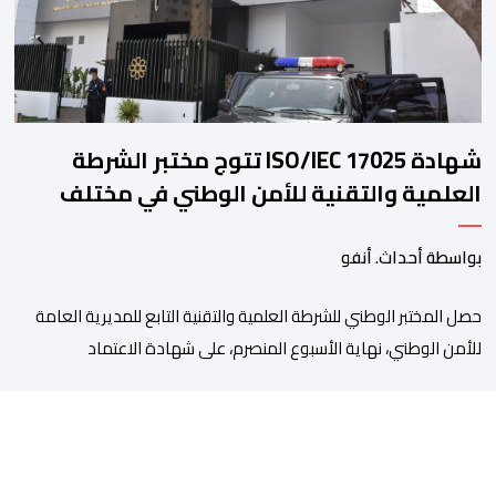
شهادة ISO/IEC 17025 تتوج مختبر الشرطة
العلمية والتقنية للأمن الوطني في مختلف
الخبرات الجنائية
بواسطة أحداث. أنفو
حصل المختبر الوطني للشرطة العلمية والتقنية التابع للمديرية العامة
للأمن الوطني، نهاية الأسبوع المنصرم، على شهادة الاعتماد
والمطابقة والجودة بالمعيار الدولي “ISO/CEI 17025″، وذلك في
مختلف التخصصات والخبرات الشرعية، بما فيها فروع البيولوجيا والكيمياء،
وتدقيق وفحص الوثائق، والحرائق والمتفجرات، وكذا الآثار الرقمية
والمخدرات والمواد السمومية.وكانت المنظمة الأمريكية للاعتماد