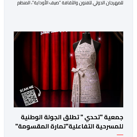
للمهرجان الدولي للفنون والثقافة “صيف الأوداية”، المنظم
تحت الرعاية السامية لصاحب الجلالة الملك محمد السادس،
في الفترة ما بين 9 و12 غشت الجاري. وستشهد هذه الدورة
من المهرجان، الذي تنظمه وزارة الشباب والثقافة والتواصل،
بالتعاون مع المجلس الوطني للموسيقى (عضو المجلس
الدولي للموسيقى/ الشريك الرسمي لليونسكو)، […]
جمعية "تحدي " تطلق الجولة الوطنية
للمسرحية التفاعلية"تمارة المقسومة"
انطلاقا من المخيم الوطني ببوزنيقة