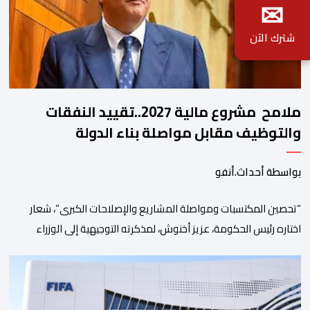
✉
شترك الآن
ملامح مشروع مالية 2027..تقييد النفقات
والتوظيف مقابل مواصلة بناء الدولة
الاجتماعية والاستثمار
بواسطة أحداث.أنفو
“تحصين المكتسبات ومواصلة المشاريع والإصلاحات الكبرى”، شعار
اختاره رئيس الحكومة، عزيز أخنوش، لمذكرته التوجيهية إلى الوزراء
وكتاب الدولة بخصوص إعداد مشروع قانون مالية 2027 أي آخر
مشروع من نوعه في ظل ولايته الحكومية. هذه الرسالة التأطيرية
ارتكزت على 4 أولويات، كما حملت ألحت على ضرورة عقلنة نفقات
التسيير، بل وتقييد التوظيف إلا في حالة الضرورة. […]