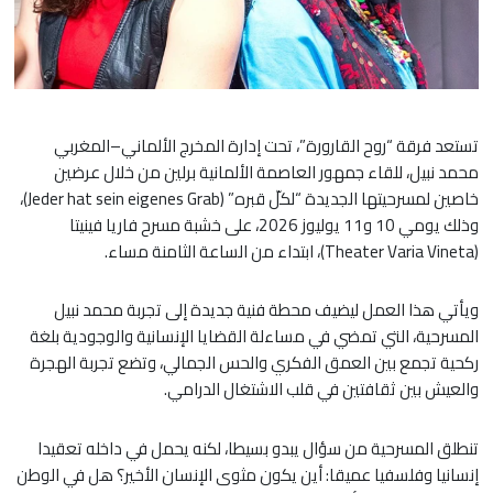
تستعد فرقة “روح القارورة”، تحت إدارة المخرج الألماني–المغربي
محمد نبيل، للقاء جمهور العاصمة الألمانية برلين من خلال عرضين
خاصين لمسرحيتها الجديدة “لكلّ قبره” (Jeder hat sein eigenes Grab)،
وذلك يومي 10 و11 يوليوز 2026، على خشبة مسرح فاريا فينيتا
(Theater Varia Vineta)، ابتداء من الساعة الثامنة مساء.
ويأتي هذا العمل ليضيف محطة فنية جديدة إلى تجربة محمد نبيل
المسرحية، التي تمضي في مساءلة القضايا الإنسانية والوجودية بلغة
ركحية تجمع بين العمق الفكري والحس الجمالي، وتضع تجربة الهجرة
والعيش بين ثقافتين في قلب الاشتغال الدرامي.
تنطلق المسرحية من سؤال يبدو بسيطا، لكنه يحمل في داخله تعقيدا
إنسانيا وفلسفيا عميقا: أين يكون مثوى الإنسان الأخير؟ هل في الوطن