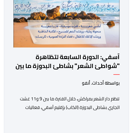
آسفي: الدورة السابعة لتظاهرة
"شواطئ الشعر" بشاطئ البدوزة ما بين
9 و11 غشت
بواسطة أحداث. أنفو
تنظم دار الشعر بمراكش، خلال الفترة ما بين 9 و11 غشت
الجاري بشاطى البدوزة (الكاب) بإقليم آسفي، فعاليات
الدورة السابعة لتظاهرة “شواطئ الشعر”. وأفاد بلاغ لدار
الشعر، بأن هذه التظاهرة المنظمة بتنسيق مع المديرية