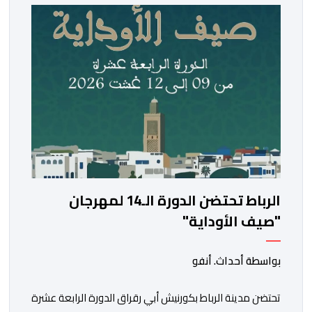
الجهوية لقطاع الثقافة مراكش -آسفي، تندرج ضمن انفتاح
الدار على مختلف المدن والجهات المغربية الجنوبية، وأيضا
من أجل المزيد من الانفتاح […]
الرباط تحتضن الدورة الـ14 لمهرجان
"صيف الأوداية"
بواسطة أحداث. أنفو
تحتضن مدينة الرباط بكورنيش أبي رقراق الدورة الرابعة عشرة