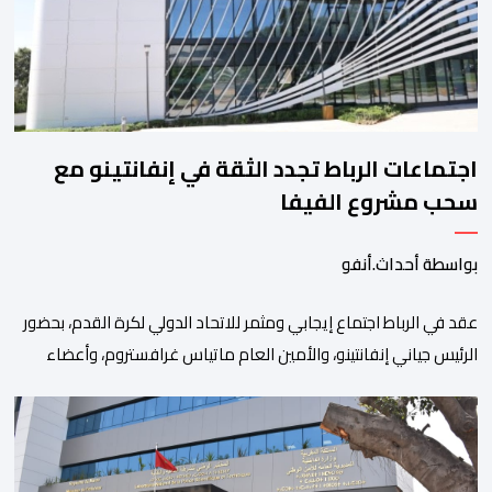
اجتماعات الرباط تجدد الثقة في إنفانتينو مع
سحب مشروع الفيفا
بواسطة أحداث.أنفو
عقد في الرباط اجتماع إيجابي ومثمر للاتحاد الدولي لكرة القدم، بحضور
الرئيس جياني إنفانتينو، والأمين العام ماتياس غرافستروم، وأعضاء
مجلس إدارة الفيفا، لمناقشة التطورات الأخيرة وضمان تطوير آليات
العمل الداخلي. ​وشهد اللقاء تجديد الثقة المتبادلة بين القيادة التنفيذية
للاتحاد، حيث أكد المجتمعون دعمهم الكامل للرئيس إنفانتينو باعتباره
المسؤول الوحيد المباشر والمنتخب من قِبل 211 اتحادا […]