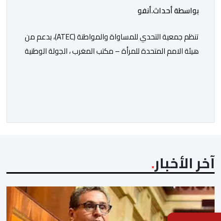
بواسطة أحداث.أنفو
تنظم جمعية التحدي للمساواة والمواطنة (ATEC)، بدعم من
هيئة الامم المتحدة للمرأة – مكتب المغرب ، الجولة الوطنية
للمسرحية التفاعلية “تمارة المقسومة”، من نص وإخراج
محمد بصالح. وذلك في إطار جهودها الرامية إلى تعزيز
المساواة بين النساء والرجال، ومناهضة الصور النمطية
المبنية على النوع الاجتماعي، وتنفيذا لبرامجها الرامية إلى
نشر ثقافة تقاسم المسؤوليات داخل الأسرة. […]
آخر الأخبار