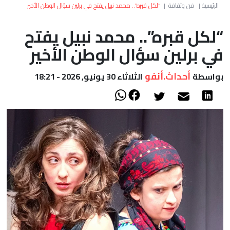
العالم
الرئيسية
|
فن وثقافة
|
“لكل قبره”.. محمد نبيل يفتح في برلين سؤال الوطن الأخير
“لكل قبره”.. محمد نبيل يفتح
أعمدة
في برلين سؤال الوطن الأخير
الصحراء
أحداث.أنفو
بواسطة
الثلاثاء 30 يونيو, 2026 - 18:21