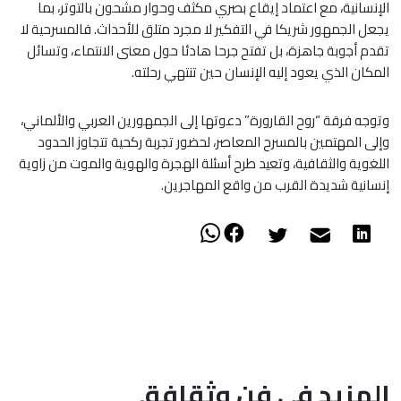
الإنسانية، مع اعتماد إيقاع بصري مكثف وحوار مشحون بالتوتر، بما
يجعل الجمهور شريكا في التفكير لا مجرد متلق للأحداث. فالمسرحية لا
تقدم أجوبة جاهزة، بل تفتح جرحا هادئا حول معنى الانتماء، وتسائل
المكان الذي يعود إليه الإنسان حين تنتهي رحلته.
وتوجه فرقة “روح القارورة” دعوتها إلى الجمهورين العربي والألماني،
وإلى المهتمين بالمسرح المعاصر، لحضور تجربة ركحية تتجاوز الحدود
اللغوية والثقافية، وتعيد طرح أسئلة الهجرة والهوية والموت من زاوية
إنسانية شديدة القرب من واقع المهاجرين.
المزيد في فن وثقافة