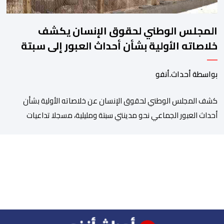
المجلس الوطني لحقوق الإنسان يكشف
خلاصاته الأولية بشأن أحداث العبور إلى سبتة
ومليلية
بواسطة أحداث.أنفو
كشف المجلس الوطني لحقوق الإنسان عن خلاصاته الأولية بشأن
أحداث العبور الجماعي نحو مدينتي سبتة ومليلية، مسجلا تداعيات
وصفها بـ”الخطيرة” على عدد من الحقوق الأساسية، في مقدمتها
الحق في الحياة والسلامة الجسدية وحقوق الأطفال والحقوق
المرتبطة بالهجرة. وأوضح المجلس، في بلاغ له، أنه اعتمد في تتبعه
للأحداث على الرصد الميداني والرقمي والاستماع إلى شهادات عدد […]