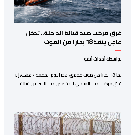
غرق مركب صيد قبالة الداخلة.. تدخل
عاجل ينقذ 18 بحارا من الموت
بواسطة أحداث.أنفو
نجا 18 بحارا من موت محقق، فجر اليوم الجمعة 7 غشت، إثر
غرق مركب الصيد الساحلي المخصص لصيد السردين، قبالة
سواحل مدينة الداخلة. ووفق المعطيات المتوفرة، فإن
الحادث وقع بعدما تسربت كميات كبيرة من المياه إلى داخل
المركب أثناء مزاولته نشاط الصيد البحري، قبل أن تتفاقم
الوضعية وينتهي الأمر بغرقه، ما استنفر عدداً من مراكب […]