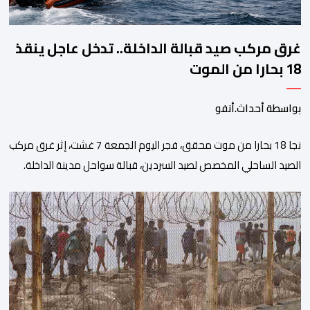
غرق مركب صيد قبالة الداخلة.. تدخل عاجل ينقذ
18 بحارا من الموت
بواسطة أحداث.أنفو
نجا 18 بحارا من موت محقق، فجر اليوم الجمعة 7 غشت، إثر غرق مركب
الصيد الساحلي المخصص لصيد السردين، قبالة سواحل مدينة الداخلة.
ووفق المعطيات المتوفرة، فإن الحادث وقع بعدما تسربت كميات
كبيرة من المياه إلى داخل المركب أثناء مزاولته نشاط الصيد البحري، قبل
أن تتفاقم الوضعية وينتهي الأمر بغرقه، ما استنفر عدداً من مراكب […]