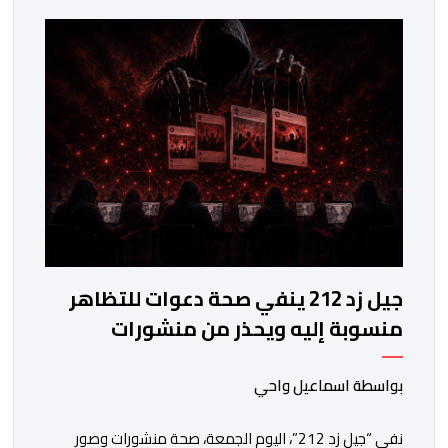
وحقوق الأطفال والحقوق المرتبطة بالهجرة. وأوضح
المجلس، في بلاغ له، أنه اعتمد في تتبعه للأحداث على الرصد
الميداني والرقمي والاستماع إلى شهادات عدد […]
جيل زد 212 ينفي صحة دعوات للتظاهر
منسوبة إليه ويحذر من منشورات
مفبركة
بواسطة اسماعيل واحي
نفى “جيل زد 212”، اليوم الجمعة، صحة منشورات وصور