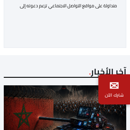
متداولة على مواقع التواصل الاجتماعي تزعم دعوته إلى
تنظيم مظاهرة أو تحديد موعد للنزول إلى الشارع، مؤكداً أنها
“مفبركة” ولا تمت بصلة إلى القنوات الرسمية للمجموعة.
وقال “جيل زد 212”، في بلاغ توضيحي، إنه لم يصدر عن إدارته
أو عن السيرفر الرسمي أي إعلان أو تنسيق […]
آخر الأخبار
✉
شترك الآن