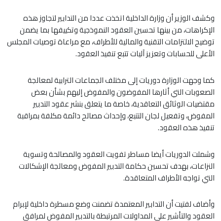
وكشف الوزير أن وزارة الداخلية اتخذت عددا من التدابير لتجاوز هذه
الإكراهات، من بينها تحسين العقود النموذجية وتكييفها بما يضمن
توضيح الالتزامات التقنية والمالية للأطراف، مع مراعاة توصيات المجلس
الأعلى للحسابات وتعزيز آليات تتبع تنفيذ العقود.
كما وجهت الوزارة دوريات إلى مختلف الجماعات الترابية لمعالجة
الصعوبات التي أثارها المفوضون والمفوض إليهم بشأن بعض
مقتضيات الوثائق التعاقدية، خاصة ما يتعلق بنشر عقود التدبير
المفوض، وتفعيل لجان التتبع، وإحداث مصالح دائمة مكلفة بمراقبة
تنفيذ هذه العقود.
وشملت الدوريات أيضا مساطر تفويت العقود والمصالحة وتسوية
النزاعات، بهدف تحسين حكامة التدبير المفوض ومعالجة الإشكالات
التي تواجه الأطراف المتعاقدة.
وأضاف لفتيت أن التدابير المعتمدة تضمنت وضع مسطرة داخلية لإبرام
العقود والتأشير على المداولات المرتبطة بالتدبير المفوض لمرافق