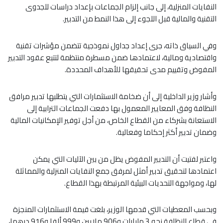
النفايات المنزلية، إلى جانب إلزام الجماعات بإعداد دراسات للجدوى
التقنية والمالية قبل اللجوء إلى هذا النمط من التدبير.
وفي السياق ذاته، جرى إعداد جداول نموذجية تتضمن مؤشرات تقنية
واقتصادية ومالية، لاعتمادها ضمن مسطرة منتظمة لتتبع عقود التدبير
المفوض وتقييم مدى تحقيقها للأهداف المحددة.
وأشار وزير الداخلية إلى أن ضخامة الاستثمارات التي يتطلبها تدبير مرافق
النظافة وفق المعايير المعمول بها دفعت الجماعات الترابية إلى
الاستعانة بشركاء من القطاع الخاص، من أجل توفير الإمكانيات المالية
وضمان تدبير أكثر إحكاما وفعالية.
واعتبر لفتيت أن التدبير المفوض يظل من بين الآليات التي يمكن
اعتمادها لتحقيق تدبير أمثل لمرفق جمع النفايات المنزلية والمماثلة
لها، ومواجهة التحديات البيئية المرتبطة بهذا القطاع.
وبحسب المعطيات التي قدمها الوزير، بلغت قيمة الاستثمارات المنجزة
في قطاع النظافة نحو 3 مليارات و906 ملايين و999 ألفا و916 درهما،