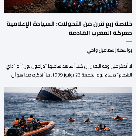
خلاصة ربع قرن من التحولات: السيادة الإعلامية
معركة المغرب القادمة
بواسطة إسماعيل واحي
لا أتذكر على وجه اليقين إن كنت أشاهد ساعتها “دراغون بول” أم “داي
الشجاع” مساء يوم الجمعة 23 يوليوز 1999. ما أتذكره جيدا هو أن
البث انقطع فجأة. اختفت شخصيات الرسوم المتحركة، وحلت محلها
تلاوة القرآن الكريم، ثم جاء الإعلان الرسمي عن وفاة الملك الحسن
الثاني طيب الله ثراه، رافقته هيستيريا من البكاء داخل المنزل […]