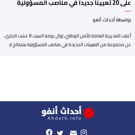
على 20 تعيينا جديدا في مناصب المسؤولية
بمصالح الأمن الوطني
بواسطة أحداث. أنفو
أعلنت المديرية العامة للأمن الوطني، زوال يومه السبت 8 غشت الجاري،
عن مجموعة من التعيينات الجديدة في مناصب المسؤولية بمصالح لا
ممركزة للأمن الوطني بمدن الناظور ومراكش وأكادير وتيكيوين
والعروي وأسفي ووجدة والعيون والدار البيضاء وبني ملال وابن جرير
وطنجة وأصيلة، وذلك في إطار دينامية داخلية تهدف لضخ دماء جديدة
والاستعانة بكفاءات أمنية شابة ومتمرسة، […]