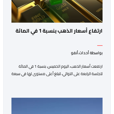
ارتفاع أسعار الذهب بنسبة 1 في المائة
بواسطة أحداث.أنفو
ارتفعت أسعار الذهب، اليوم الخميس، بنسبة 1 في المائة
للجلسة الرابعة على التوالي، لتبلغ أعلى مستوى لها في سبعة
أسابيع، مدعومة بتراجع الدولار وانخفاض عوائد سندات
الخزانة الأمريكية. وزاد سعر الذهب في المعاملات الفورية
بنسبة 1 في المائة إلى 4285,69 دولارا للأوقية، مسجلا أعلى
مستوى له منذ 18 يونيو الماضي، فيما ارتفعت العقود
الأمريكية الآجلة […]