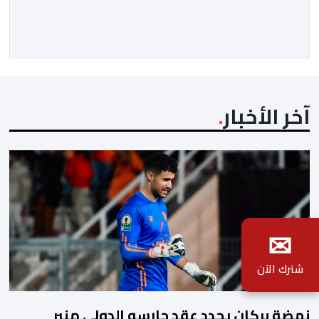
مسافرا خلال الستة أشهر الأولى من السنة الجارية، مقابل
مليون و60 ألف و480 مسافرا خلال الفترة ذاتها من سنة
[…]
آخر الأخبار
✉
شترك الآن
نهضة بركان يجدد عقد حارسه الدولي منير