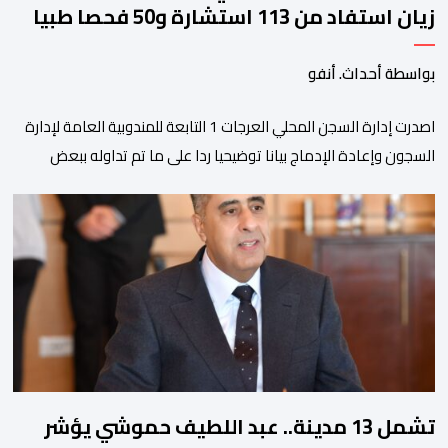
زيان استفاد من 113 استشارة و50 فحصا طبيا
بواسطة أحداث. أنفو
اصدرت إدارة السجن المحلي العرجات 1 التابعة للمندوبية العامة لإدارة
السجون وإعادة الإدماج بيانا توضيحيا ردا على ما تم تداوله ببعض
الجرائد والمواقع الالكترونية بخصوص الوضعية الصحية للسجين محمد
زيان، المعتقل بالمؤسسة ذاتها، وذلك لتنوير الرأي العام بالحقائق
والمعطيات الدقيقة.واوضحت إدارة المؤسسة السجنية أن المعني
بالأمر يستفيد منذ إيداعه من تتبع طبي منتظم ومستمر وفقا […]
تشمل 13 مدينة.. عبد اللطيف حموشي يؤشر