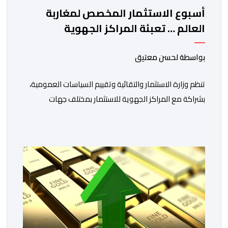
أسبوع الاستثمار المخصص لمغاربة
العالم … تعبئة المراكز الجهوية
للاستثمار لمواكبة مشاريع مغاربة
العالم
بواسطة لحسن معتيق
تنظم وزارة الاستثمار والتقائية وتقييم السياسات العمومية،
بشراكة مع المراكز الجهوية للاستثمار بمختلف جهات
المملكة، خلال الفترة الممتدة من 10 إلى 13 غشت 2026،
دورة جديدة من أسبوع الاستثمار المخصص لمغاربة العالم .
تهدف هذه المبادرة إلى تمكين مغاربة العالم من الاطلاع
على فرص الاستثمار المتاحة بمختلف جهات المملكة،
والاستفادة من مواكبة عن قرب تساعدهم […]