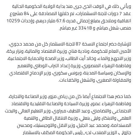
ويأتي ذلك في الوقت الذي جرى منذ بداية الولاية الحكومية الحالية
عقد 7 دورات للجنة الاستثمارات، تم خلالها المصادقة على 84 مشروع
اتفاقية وملاحق بمبلغ إجمالي قدره 67.6 مليار درهم، وإحداث 10259
منصب شغل مباشر، و 33418 غير مباشر.
للإشارة حضر اجتماع النسخة 87 للجنة الاستثمار كل من محمد حجوي،
الأمين العام للحكومة، ونادية فتاح، وزيرة الاقتصاد والمالية، ونزار بركة،
وزير التجهيز والماء، وخالد أيت الطالب، وزير الصحة والحماية الاجتماعية،
وفاطمة الزهراء المنصوري، وزيرة إعداد التراب الوطني والتعمير
والإسكان وسياسة المدينة، ويونس سكوري، وزير الإدماج الاقتصادي
والمقاولة الصغرى، والشغل والكفاءات.
كما حضر هذا الاجتماع أيضا كل من رياض مزور، وزير الصناعة والتجارة،
وفاطمة الزهراء عمور، وزيرة السياحة والصناعة التقليدية والاقتصاد
الاجتماعي والتضامني، وعبد اللطيف ميراوي، وزير التعليم العالي والبحث
العلمي والابتكار، وليلى بنعلي، وزيرة الانتقال الطاقي والتنمية
المستدامة، ومحمد عبد الجليل، وزير النقل واللوجيستيك، ومحسن
جازولي، الوزير المنتدب لدى رئيس الحكومة المكلف بالاستثمار