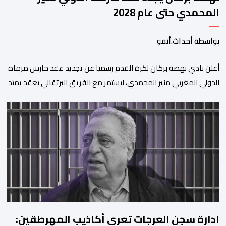
المحمدي حتى عام 2028
بواسطة أحداث.أنفو
​أعلن نادي نهضة بركان لكرة القدم رسميا عن تجديد عقد حارس مرماه
الدولي المغربي منير المحمدي، ليستمر مع الفريق البرتقالي بعقد يمتد
حتى صيف عام 2028. ​وجاء هذا الإعلان عبر الحسابات الرسمية للنادي
على منصات التواصل الاجتماعي، مصحوبا بعبارة “الرحلة مستمرة”، في
إشارة إلى رغبة الإدارة في الحفاظ على ركائز الفريق والتعزيز من
استقراره الفني […]
ادارة سجن العرجات تعري أكاذيب المهرطقين: