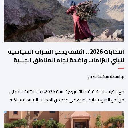
والتحول الرقمي، تشكل خطوة مهمة في […]
انتخابات 2026 .. ائتلاف يدعو الأحزاب السياسية
لتبني التزامات واضحة تجاه المناطق الجبلية
بواسطة سكينة بنزين
مع اقتراب الاستحقاقات التشريعية لسنة 2026، جدد الائتلاف المدني
من أجل الجبل، تسليط الضوء على عدد من المطالب المرتبطة بساكنة
المناطق الجبلية. وفي هذا السياق، أطلق الائتلاف مذكرة مطلبية، دعا
فيها الأحزاب السياسية، إلى ادراج 10 التزامات ضمن برامجها الانتخابية
المنتظرة، في إطار تعاقد سياسي مع المناطق الجبلية والانتقال من