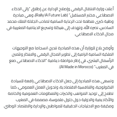
أعلنت وزارة الانتقال الرقمي وإصلاح الإدارة عن إطلاق “رالي الذكاء
الاصطناعي مختبر المستقبل” (Rally IA Future Lab)، وهي مبادرة
وطنية كبرى منظمة تحت الرعاية السامية لصاحب الجلالة الملك محمد
السادس، نصره الله، وتهدف إلى هيكلة وتسريع الدينامية المغربية في
مجال الذكاء الاصطناعي.
وأوضح بلاغ للوزارة أن هذه المبادرة تندرج، انسجاما مع التوجيهات
الملكية السامية الرامية إلى تطوير المجال الرقمي والابتكار وتثمين
الرأسمال البشري، في إطار مواصلة دينامية “الذكاء الاصطناعي صنع
في المغرب” (AI Made in Morocco).
وتسعى هذه المبادرة إلى جعل الذكاء الاصطناعي رافعة للسيادة
التكنولوجية، والتنافسية الاقتصادية، وتحويل العمل العمومي، كما
تطمح إلى توحيد المواهب والخبرات والمنظومات العمومية والخاصة
والأكاديمية والدولية حول حلول ملموسة، مصممة في المغرب
ومكيفة مع الاحتياجات الحقيقية للمواطنين والإدارة والاقتصاد الوطني.