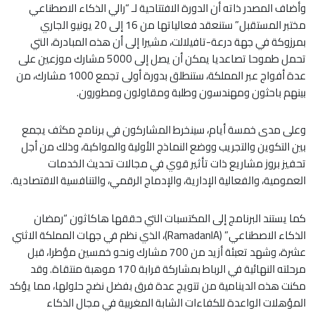
وأضاف المصدر ذاته أن الدورة الافتتاحية لـ “رالي الذكاء الاصطناعي
مختبر المستقبل” ستنعقد فعالياتها من 16 إلى 20 يونيو الجاري
بمرزوكة في جهة درعة-تافيلالت، مشيرا إلى أن هذه المبادرة، التي
تحمل طموحا تصاعديا يمكن أن يصل إلى 5000 مشارك موزعين على
عدة أفواج عبر المملكة، ستنطلق بدورة أولى تجمع 1000 مشارك، من
بينهم باحثون ومهندسون وطلبة ومقاولون ومطورون.
وعلى مدى خمسة أيام، سينخرط المشاركون في برنامج مكثف يجمع
بين التكوين والتجريب ووضع النماذج الأولية والمواكبة، وذلك من أجل
تحفيز بروز مشاريع ذات تأثير قوي في مجالات تحديث الخدمات
العمومية، والفعالية الإدارية، والإدماج الرقمي، والتنافسية الاقتصادية.
كما يستند البرنامج إلى المكتسبات التي حققها هاكاثون “رمضان
الذكاء الاصطناعي” (RamadanIA)، الذي نظم في جهات المملكة الاثني
عشرة، وشهد تعبئة أزيد من 700 مشارك ونحو خمسين مؤطرا، قبل
مرحلته النهائية في الرباط بمشاركة قرابة 170 موهبة منتقاة. وقد
مكنت هذه الدينامية من تتويج عدة فرق بفضل نضج حلولها، مما يؤكد
المؤهلات الواعدة للكفاءات الشابة المغربية في مجال الذكاء