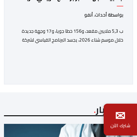
الجوي مع شركة "رايان إير"
بواسطة أحداث. أنفو
ب 5,3 ملايين مقعد، و156 خطا جويا، و17 وجهة جديدة
خلال موسم شتاء 2026، يجسد البرنامج القياسي لشركة
“رايان إير” بالمغرب الاستراتيجية التي يعتمدها المكتب
الوطني المغربي للسياحة من أجل تعزيز ولوج الوجهات
والجهات بشكل مستدام، ومواكبة المكانة المتنامية للمغرب
في الأسواق الدولية. يؤكد المكتب الوطني المغربي للسياحة
الدينامية المتواصلة لاستراتيجيته في مجال النقل الجوي، […]
آخر الأخبار
✉
شترك الآن