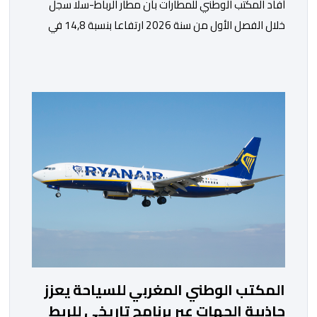
أفاد المكتب الوطني للمطارات بأن مطار الرباط-سلا سجل
خلال الفصل الأول من سنة 2026 ارتفاعا بنسبة 14,8 في
المائة في حركة المسافرين مقارنة مع نفس الفترة من
السنة الماضية. واستقبل هذا المطار مليون و217 ألف و574
مسافرا خلال الستة أشهر الأولى من السنة الجارية، مقابل
مليون و60 ألف و480 مسافرا خلال الفترة ذاتها من سنة
[…]
المكتب الوطني المغربي للسياحة يعزز
جاذبية الجهات عبر برنامج تاريخي للربط