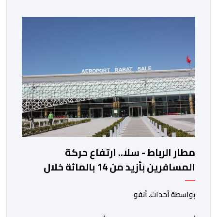
بنسبة 1 في المائة إلى 4285,69 دولارا للأوقية، مسجلا أعلى
مستوى له منذ 18 يونيو الماضي، فيما ارتفعت العقود
الأمريكية الآجلة […]
مطار الرباط - سلا.. ارتفاع حركة
المسافرين بأزيد من 14 بالمائة خلال
الفصل الأول من 2026
بواسطة أحداث. أنفو