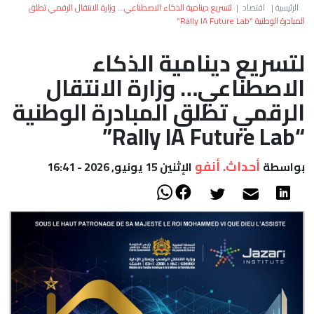
العالم
الرئيسية
|
اقتصاد
|
لتسريع دينامية الذكاء الاصطناعي… وزارة الانتقال الرقمي تطلق
المبادرة الوطنية “Rally IA Future Lab”
أعمدة
لتسريع دينامية الذكاء
الاصطناعي… وزارة الانتقال
الصحراء
الرقمي تطلق المبادرة الوطنية
“Rally IA Future Lab”
أحداث. أنفو
بواسطة
الإثنين 15 يونيو, 2026 - 16:41