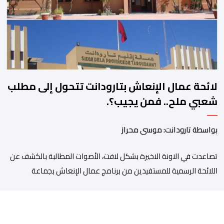
الوعود الانتخابية إلى التزامات عملية […]
لائحة عمال الإنعاش بتارودانت تتحول إلى مطلب
شعبي ملح.. فمن يجيب؟.
بواسطة تارودانت: موسى محراز
تصاعدت في الاونة الاخيرة بشكل لافت، الأصوات المطالبة بالكشف عن
اللائحة الرسمية للمستفيدين من برنامج عمال الإنعاش بجماعة
تارودانت، بعد أن تحول الملف إلى واحد من أكثر المواضيع إثارة للنقاش
داخل المدينة وعلى منصات التواصل الاجتماعي، وسط دعوات متزايدة
إلى اعتماد مبدأ الشفافية وربط المسؤولية بالمحاسبة. فبعد خروج عبد