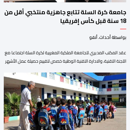
جامعة كرة السلة تتابع جاهزية منتخبي أقل من
18 سنة قبل كأس إفريقيا
بواسطة أحداث. أنفو
عقد المكتب المديري للجامعة الملكية المغربية لكرة السلة اجتماعا مع
اللجنة التقنية، والادارة التقنية الوطنية خصص لتقييم حصيلة عمل الأشهر
الثلاثة الماضية، والوقوف على مختلف المحطات التي شهدتها
المنتخبات الوطنية خلال الفترة الأخيرة. وشهد الاجتماع تقديم عرض
مفصل حول مشاركة المنتخبين الوطنيين لأقل من 18 سنة، إناثا وذكورا،
من طرف اللجنة التقنية التي واكبت كل […]