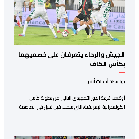
الجيش والرجاء يتعرفان على خصميهما
بكأس الكاف
بواسطة أحداث.أنفو
أوقعت قرعة الدور التمهيدي الثاني من بطولة كأس
الكونفدرالية الإفريقية، التي سحبت قبل قليل في العاصمة
المصرية القاهرة، ممثلي كرة القدم المغربية الرجاء الرياضي
والجيش الملكي في مواجهات مرتقبة أمام أندية غرب
ووسط القارة. ​وسيكون نادي الرجاء الرياضي على موعد مع