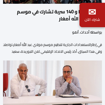
✉
2140 فارسا و 140 سربة تشارك في موسم
مولاي عبد الله أمغار
شترك الآن
بواسطة أحداث. أنفو
في إطارالاستعدادات الجارية لتنظيم موسم مولاي عبد الله أمغار،تواصلت 
وفي هذا السياق، أكد رئيس الاتحاد الإقليمي لفن التبوريدة، سعيد
ولم تخل هذه الدورة من مؤشرات إيجابية على مستوى تنوعالمشاركة، حيث 
وتبرز هذه الأرقام الحجم الكبير الذي باتت تعرفه تظاهرةالتبوريدة خلال 
ومن المرتقب أن تعرف فعاليات الموسم إقبالا جماهيريا
واسعا،في ظل الشغف الكبير الذي يحظى به فن التبوريدة، باعتبارهأحد أبرز م