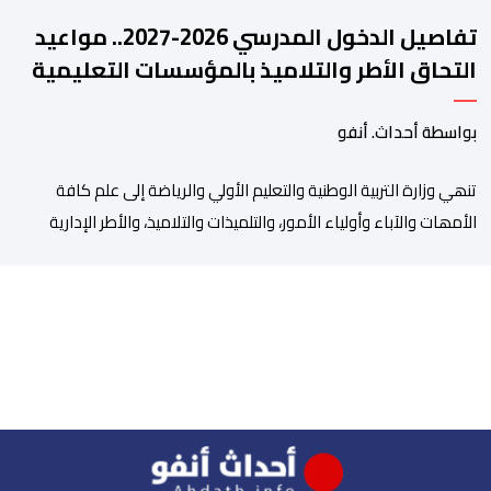
تفاصيل الدخول المدرسي 2026-2027.. مواعيد
التحاق الأطر والتلاميذ بالمؤسسات التعليمية
بواسطة أحداث. أنفو
تنھي وزارة التربیة الوطنیة والتعلیم الأولي والریاضة إلى علم كافة
الأمھات والآباء وأولیاء الأمور، والتلمیذات والتلامیذ، والأطر الإداریة
والتربویة وإلى الرأي العام الوطني، أن الدخول المدرسي لسنة 2026-
2027 سیتم في موعده الرسمي المحدد سلفا طبقا لمقتضیات المقرر
الوزاري رقم 047.26 الصادر بتاریخ 3 یولیوز 2026 بشأن تنظیم السنة
الدراسیة. وأوضحت الوزارة، في بلاغ، أن أطر […]