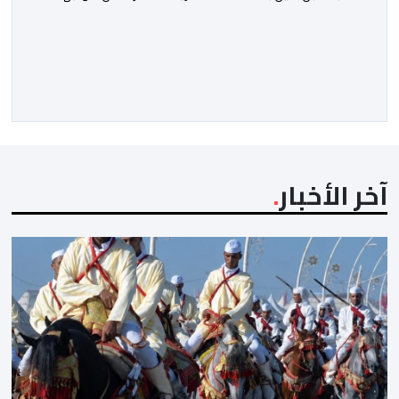
متوازنة لممثلي كرة القدم المغربية، نهضة بركان والمغرب
الفاسي، في مستهل مشوارهما القاري. ​وسيكون نادي
نهضة بركان على موعد في هذا الدور مع الفائز من المباراة
التي تجمع بين ستار سبورت السييراليوني ونادي المدينة
الغامبي، حيث يطمح الفريق […]
آخر الأخبار