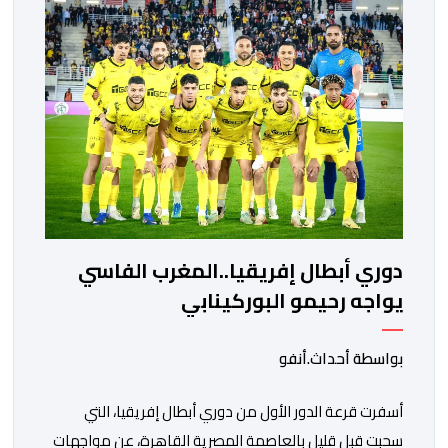
مواجهة المتأهل من المباراة التي تجمع بين إيل كانيمي
واريورز النيجيري ونادي أوديب ممثل […]
دوري أبطال إفريقيا..المغرب الفاسي
يواجه رحيمو البوركينابي
بواسطة أحداث.أنفو
أسفرت قرعة الدور الأول من دوري أبطال إفريقيا، التي
سحبت قبل قليل بالعاصمة المصرية القاهرة، عن مواجهات