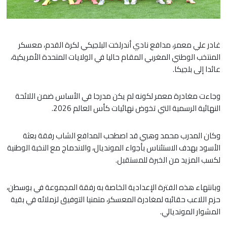
غادر علي معمر، مدافع نادي أندرلخت البلجيكي لكرة القدم، معسكر
المنتخب الوطني المغربي المقام حاليا في الولايات المتحدة الأمريكية،
عائدا إلى بلجيكا.
​وجاءت مغادرة معمر لكونه لم يكن مدرجا في الأساس ضمن اللائحة
النهائية الرسمية التي تخوض نهائيات كأس العالم 2026.
​وكان المدرب محمد وهبي قد اصطحب المدافع الشاب رفقة بعثة
الأسود بهدف الاستئناس بأجواء المونديال، والاندماج مع النخبة الوطنية
لكسب المزيد من الخبرة للمستقبل.
​وبانتهاء هذه الفترة الإعدادية الخاصة به رفقة المجموعة في بوسطن،
حزم اللاعب حقائبه لمغادرة المعسكر، متمنيا التوفيق لزملائه في بقية
المشوار المونديالي.