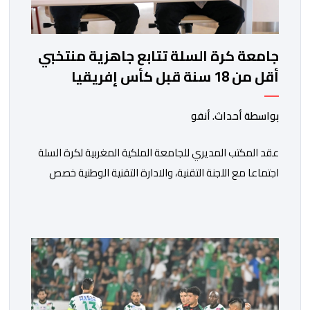
جامعة كرة السلة تتابع جاهزية منتخبي
أقل من 18 سنة قبل كأس إفريقيا
بواسطة أحداث. أنفو
عقد المكتب المديري للجامعة الملكية المغربية لكرة السلة
اجتماعا مع اللجنة التقنية، والادارة التقنية الوطنية خصص
لتقييم حصيلة عمل الأشهر الثلاثة الماضية، والوقوف على
مختلف المحطات التي شهدتها المنتخبات الوطنية خلال
الفترة الأخيرة. وشهد الاجتماع تقديم عرض مفصل حول
مشاركة المنتخبين الوطنيين لأقل من 18 سنة، إناثا وذكورا،
من طرف اللجنة التقنية التي واكبت كل […]