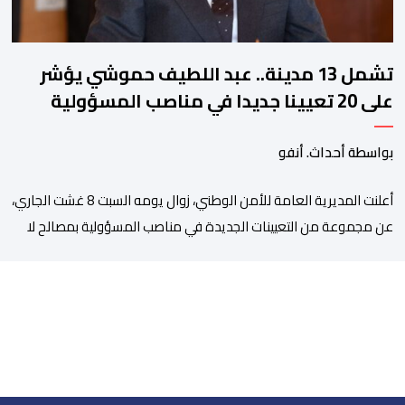
تشمل 13 مدينة.. عبد اللطيف حموشي يؤشر
على 20 تعيينا جديدا في مناصب المسؤولية
بمصالح الأمن الوطني
بواسطة أحداث. أنفو
أعلنت المديرية العامة للأمن الوطني، زوال يومه السبت 8 غشت الجاري،
عن مجموعة من التعيينات الجديدة في مناصب المسؤولية بمصالح لا
ممركزة للأمن الوطني بمدن الناظور ومراكش وأكادير وتيكيوين
والعروي وأسفي ووجدة والعيون والدار البيضاء وبني ملال وابن جرير
وطنجة وأصيلة، وذلك في إطار دينامية داخلية تهدف لضخ دماء جديدة
والاستعانة بكفاءات أمنية شابة ومتمرسة، […]