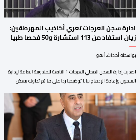
ادارة سجن العرجات تعري أكاذيب المهرطقين:
زيان استفاد من 113 استشارة و50 فحصا طبيا
بواسطة أحداث. أنفو
اصدرت إدارة السجن المحلي العرجات 1 التابعة للمندوبية العامة لإدارة
السجون وإعادة الإدماج بيانا توضيحيا ردا على ما تم تداوله ببعض
الجرائد والمواقع الالكترونية بخصوص الوضعية الصحية للسجين محمد
زيان، المعتقل بالمؤسسة ذاتها، وذلك لتنوير الرأي العام بالحقائق
والمعطيات الدقيقة.واوضحت إدارة المؤسسة السجنية أن المعني
بالأمر يستفيد منذ إيداعه من تتبع طبي منتظم ومستمر وفقا […]