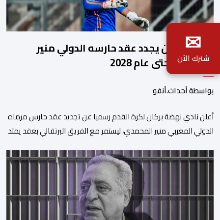
✉
نهضة بركان يجدد عقد حارسه الدولي منير
شترك الآن
المحمدي حتى عام 2028
بواسطة أحداث.أنفو
​أعلن نادي نهضة بركان لكرة القدم رسميا عن تجديد عقد حارس مرماه
الدولي المغربي منير المحمدي، ليستمر مع الفريق البرتقالي بعقد يمتد
حتى صيف عام 2028. ​وجاء هذا الإعلان عبر الحسابات الرسمية للنادي
على منصات التواصل الاجتماعي، مصحوبا بعبارة “الرحلة مستمرة”، في
إشارة إلى رغبة الإدارة في الحفاظ على ركائز الفريق والتعزيز من
استقراره الفني […]