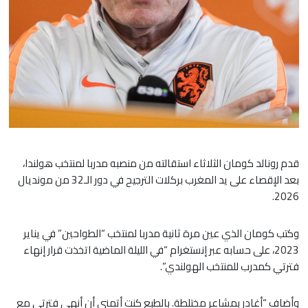
قدم رونالد كومان الثلاثاء استقالته من منصبه مدربا لمنتخب هولندا،
بعد الإقصاء على يد المغرب بركلات الترجيح في دور الـ32 من مونديال
2026.
وكتب كومان الذي عين مرة ثانية مدربا لمنتخب “الطواحين” في يناير
2023، على حسابه عبر إنستغرام “في الليلة الماضية اتخذت قرار إنهاء
فترتي كمدرب للمنتخب الهولندي”.
وأضاف “أغادر بمشاعر مختلطة. بالطبع كنت أتمنى أن أنهي فترتي مع