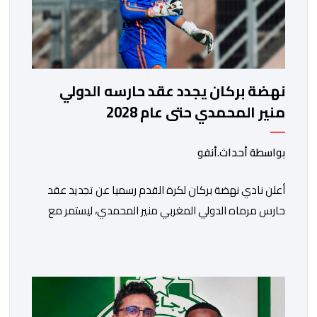
نهضة بركان يجدد عقد حارسه الدولي
منير المحمدي حتى عام 2028
بواسطة أحداث.أنفو
​أعلن نادي نهضة بركان لكرة القدم رسميا عن تجديد عقد
حارس مرماه الدولي المغربي منير المحمدي، ليستمر مع
الفريق البرتقالي بعقد يمتد حتى صيف عام 2028. ​وجاء هذا
الإعلان عبر الحسابات الرسمية للنادي على منصات التواصل
الاجتماعي، مصحوبا بعبارة “الرحلة مستمرة”، في إشارة إلى
رغبة الإدارة في الحفاظ على ركائز الفريق والتعزيز من
استقراره الفني […]