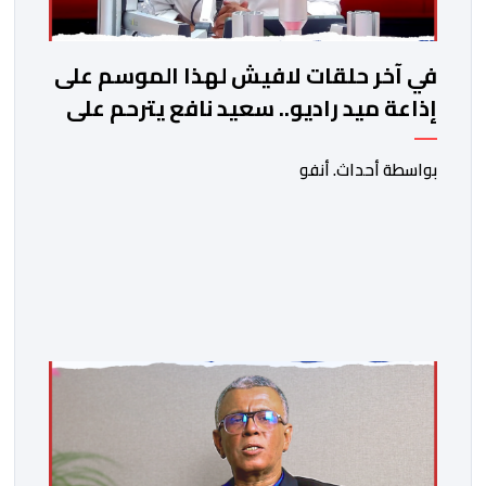
في آخر حلقات لافيش لهذا الموسم على
إذاعة ميد راديو.. سعيد نافع يترحم على
الفقيد الكاتب والصحفي جمال زايد
بواسطة أحداث. أنفو