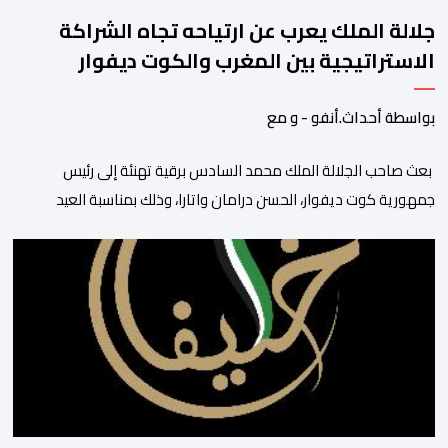
جلالة الملك يعرب عن ارتياحه تجاه الشراكة
الاستراتيجية بين المغرب والكوت ديفوار
بواسطة أحداث.أنفو - و مع
بعث صاحب الجلالة الملك محمد السادس برقية تهنئة إلى رئيس
جمهورية كوت ديفوار، الحسن درامان واتارا، وذلك بمناسبة العيد
الوطني لبلاده. وأعرب جلالة الملك، في هذه البرقية، عن تهانئه الحارة
للسيد واتارا، مقرونة بأصدق متمنيات جلالته بموصول التقدم والازدهار
للشعب الإيفواري. ومما جاء في برقية جلالة الملك “لقد تمكنت
المملكة المغربية وجمهورية كوت ديفوار، بحكم […]