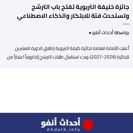
جائزة خليفة التربوية تفتح باب الترشح
وتستحدث فئة للابتكار والذكاء الاصطناعي
بواسطة أحداث أنفو ●
أعلنت الأمانة العامة لجائزة خليفة التربوية إطلاق الدورة العشرين
للجائزة (2026-2027)، وبدء استقبال طلبات الترشح إلكترونياً اعتباراً من
اليوم وحتى 31 دجنبر 2026. وقال بلاغ صحافي إن هذه الدوة تكتسب
أهمية خاصة لتزامنها مع مرور عشرين عاماً على انطلاق الجائزة،
وتشهد للمرة الأولى استحداث فئة “الابتكار والذكاء الاصطناعي في
التعليم”، إلى جانب طرح 10 مجالات […]