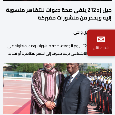
جيل زد 212 ينفي صحة دعوات للتظاهر منسوبة
إليه ويحذر من منشورات مفبركة
بواسطة اسماعيل واحي
✉
نفى “جيل زد 212”، اليوم الجمعة، صحة منشورات وصور متداولة على
شترك الآن
مواقع التواصل الاجتماعي تزعم دعوته إلى تنظيم مظاهرة أو تحديد
موعد للنزول إلى الشارع، مؤكداً أنها “مفبركة” ولا تمت بصلة إلى
القنوات الرسمية للمجموعة. وقال “جيل زد 212”، في بلاغ توضيحي، إنه
لم يصدر عن إدارته أو عن السيرفر الرسمي أي إعلان أو تنسيق […]