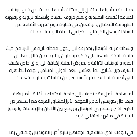
كما امتدت أجواء الاحتفال إلى مختلف أحياء المدينة، من خلال ورشات
لصناعة الأقنعة التقليدية وتعلم حروف تيفيناغ وأنشطة تربوية وترفيهية
استهدفت الأطفال واليافعين، في خطوة تروم تقريب الثقافة من
الساكنة وجعل الكرنفال حاضرا في الحياة اليومية للمدينة.
وشكلت قرية الكرنفال بحديقة ابن زيدون محطة بارزة في البرنامج، حيث
فتحت نافذة واسعة على ذاكرة بيلماون وتاريخه من خلال معارض
الصور والورشات التراثية والعروض الفنية، إضافة إلى رواق خاص بضيف
الشرف جزر الكناري، بما يعكس البعد الدولي المتنامي لهذه التظاهرة
التي أصبحت تستقطب فرقاً وفنانين من ثقافات وتجارب متعددة.
أما ساحة الأمل فقد تحولت إلى منصة للاحتفاء بالأغنية الأمازيغية،
فيما ظل كورنيش أكادير الموعد الأبرز لعشاق الفرجة مع الاستعراض
الكبير الذي يجسد روح الكرنفال ويجمع بين الألوان والإيقاعات والرموز
التراثية في مشهد احتفالي فريد.
في الوقت الذي كانت فيه الجماهير تتابع أخبار المونديال وتحتفي بما