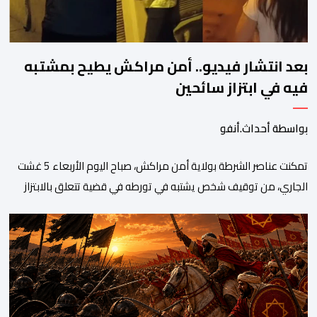
بعد انتشار فيديو.. أمن مراكش يطيح بمشتبه
فيه في ابتزاز سائحين
بواسطة أحداث.أنفو
تمكنت عناصر الشرطة بولاية أمن مراكش، صباح اليوم الأربعاء 5 غشت
الجاري، من توقيف شخص يشتبه في تورطه في قضية تتعلق بالابتزاز
وممارسة الإرشاد السياحي بدون رخصة. وكان المشتبه فيه قد عرّض
سائحين أجنبيين للابتزاز بالمدينة العتيقة بمراكش، وطالبهما بمبلغ مالي
غير مستحق بدعوى ممارسة نشاط مرتبط بالإرشاد السياحي بدون
رخصة، وهي الأفعال الإجرامية التي […]