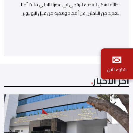
لطالما شكل الفضاء الرقمي في عصرنا الحالي ملاذا آمنا
للعديد من الباحثين عن أمجاد وهمية من قبيل اليوتيوبر
النصاب هشام جيراندو، حيث وفرت له منصات التواصل
الاجتماعي منصة مثالية لارتداء قفازات النظافة وادعاء
محاربة الفساد والدفاع عن حقوق المظلومين. وفي هذا
السياق، برز هذا النصاب في البداية كصانع محتوى افتراضي
✉
يقتات على استعطاف الجماهير ودغدغة […]
شترك الآن
آخر الأخبار