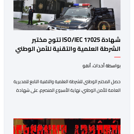
شهادة ISO/IEC 17025 تتوج مختبر
الشرطة العلمية والتقنية للأمن الوطني
في مختلف الخبرات الجنائية
بواسطة أحداث. أنفو
حصل المختبر الوطني للشرطة العلمية والتقنية التابع للمديرية
العامة للأمن الوطني، نهاية الأسبوع المنصرم، على شهادة
الاعتماد والمطابقة والجودة بالمعيار الدولي “ISO/CEI
17025″، وذلك في مختلف التخصصات والخبرات الشرعية، بما
فيها فروع البيولوجيا والكيمياء، وتدقيق وفحص الوثائق،
والحرائق والمتفجرات، وكذا الآثار الرقمية والمخدرات والمواد
السمومية.وكانت المنظمة الأمريكية للاعتماد والتقييس