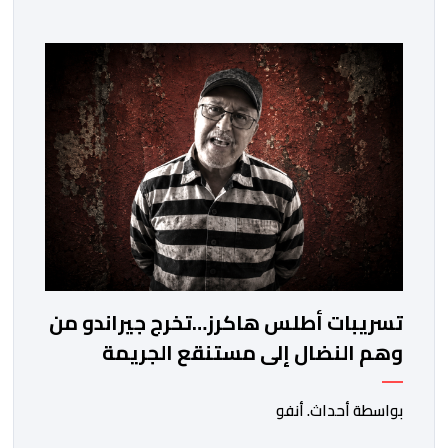
رخصة. وكان المشتبه فيه قد عرّض سائحين أجنبيين للابتزاز
بالمدينة العتيقة بمراكش، وطالبهما بمبلغ مالي غير مستحق
بدعوى ممارسة نشاط مرتبط بالإرشاد السياحي بدون رخصة،
وهي الأفعال الإجرامية التي […]
تسريبات أطلس هاكرز…تخرج جيراندو من
وهم النضال إلى مستنقع الجريمة
المنظمة
بواسطة أحداث. أنفو