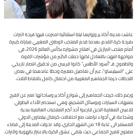
عاشت مدينة أكادير وزوارها ليلة استثنائية امتزجت فيها فرحة التراث
بفرحة كرة القدم، بعدما قدم المنتخب الوطني المغربي مباراة كبيرة
أمام منتخب البرازيل في افتتاح مشواره بكأس العالم 2026، في
مواجهة انتهت بالتعادل لكنها حملت الكثير من مؤشرات القوة
والطموح. فـ”أسود الأطلس” كانوا قريبين من تحقيق انتصار تاريخي
على “السيليساو”، غير أن تفاصيل صغيرة وحظا عاندهما في بعض
اللحظات حرما الجماهير المغربية من احتفال كامل بالنقاط الثلاث.
ورغم ذلك، خرجت الجماهير إلى شوارع أكادير وساحاتها تعبر عن الفرح
بمنبهات السيارات وبوسائل التشجيع، وهي تستحضر الأداء البطولي
للاعبين المغاربة الذين قارعوا أحد أكبر المنتخبات العالمية بندية
وشجاعة، في أجواء تزامنت مع احتفالات كرنفال بيلماون الدولي
المستمر الى غاية 18 من الشهر الجاري، وقد تحولت المدينة إلى فضاء
مفتوح للفرح الجماعي حيث يلتقي عشق الكرة بالاعتزاز بالهوية والتراث.