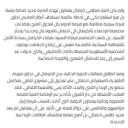
ولم يكن اختيار منظمي كرنفال بيلماون لهذه الفترة مجرد صدفة زمنية،
بل هو استثمار ذكي في لحظة عالمية تستقطب أنظار الملايين لخلق
فرجة سنوية متزامنة مع فرصة المونديال فتحول الفرح بفضاءات
مخصصة للإحتفاء بالكرنفال الى احتفال بالمونديال وتحديدا بإنجاز
الأسود. بل تابعت الجماهير مباراة الاسود بفضاء الكرتفال بساحة الأمل
بالمنطقة السياحية، فالمدينة تعيش على إيقاع احتفالات بوجلود،
الشخصية الأسطورية المرتبطة بالتراث الأمازيغي والتي تحولت عبر
السنين إلى رمز للاحتفال الشعبي والفرجة الجماعية.
ومنذ انطلاق فعاليات الدورة الحالية، نجح الكرنفال في تجاوز صورته
التقليدية كاستعراض احتفالي عابر، ليتحول إلى مشروع ثقافي متكامل
يجمع بين الإبداع الفني والبحث الأكاديمي والتنشيط الثقافي. فقد
افتتحت الأنشطة من دار الفنون بأكادير عبر الإقامة الفنية للقصة
المصورة وجائزة بيلماون الدولية، التي أتاحت للشباب فرصة إبراز
مواهبهم والتنافس على جوائز قيمة، في تأكيد على أن بيلماون لم يعد
مجرد طقس احتفالي بل أصبح منصة لاكتشاف الطاقات الإبداعية
الجديدة.