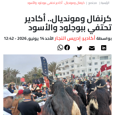
العالم
الرئيسية
|
مجتمع
|
كرنفال ومونديال.. أكادير تحتفي ببوجلود والأسود
كرنفال ومونديال.. أكادير
أعمدة
تحتفي ببوجلود والأسود
الصحراء
أكادير: إدريس النجار
بواسطة
الأحد 14 يونيو, 2026 - 12:42