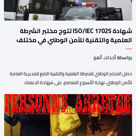
شهادة ISO/IEC 17025 تتوج مختبر الشرطة
العلمية والتقنية للأمن الوطني في مختلف
الخبرات الجنائية
بواسطة أحداث. أنفو
حصل المختبر الوطني للشرطة العلمية والتقنية التابع للمديرية العامة
للأمن الوطني، نهاية الأسبوع المنصرم، على شهادة الاعتماد
والمطابقة والجودة بالمعيار الدولي “ISO/CEI 17025″، وذلك في
مختلف التخصصات والخبرات الشرعية، بما فيها فروع البيولوجيا والكيمياء،
وتدقيق وفحص الوثائق، والحرائق والمتفجرات، وكذا الآثار الرقمية
والمخدرات والمواد السمومية.وكانت المنظمة الأمريكية للاعتماد
والتقييس ″The ANSI National Accreditation Board″، المختصة […]