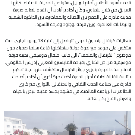
قدمه أسود الأطلس أمام البرازيل، ستواصل المدينة الاحتفاء بتراثها
العريق من خلال بيلماون، وكأن أكادير أرادت أن تقدم للعالم صورة
مدينة قادرة على الجمع بين الأصالة والمعاصرة، بين الذاكرة الشعبية
والرهانات العالمية، وبين فرحة بوجلود وفرحة الأسود.
فعاليات كرنفال بيلماون الدولي تتواصل إلى غاية 18 يونيو الجاري، حيث
ستكون على موعد مع ندوة دولية ستحتضنها قاعة سينما صحراء حول
موضوع “الكرنفال والمتحف”، الى جانب احتفال موسيقي تحييه فرقة
موسيقية من جزر الكناري بقيادة المايسترو المغربي إدريس المالومي،
لتختتم هذه الدورة بتوزيع جوائز الكرنفال ستكشف عنها لجنة تحكيم
برئاسة الفنانة لطيفة أحرار، الدورة أكدت مرة أخرى أن أكادير أصبحت
قادرة على صناعة الحدث الثقافي والاحتفالي بالتوازي مع كبرى
التظاهرات الرياضية العالمية، في مشهد يجسد مدينة تنبض بالحياة
وتعيش الفرح بكل لغاته.