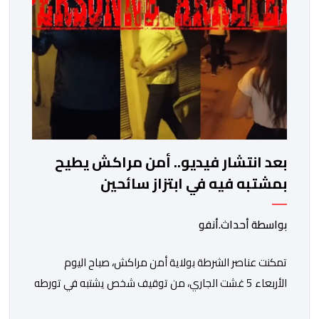
″The ANSI National Accreditation Board″، المختصة […]
بعد انتشار فيديو.. أمن مراكش يطيح
بمشتبه فيه في ابتزاز سائحين
بواسطة أحداث.أنفو
تمكنت عناصر الشرطة بولاية أمن مراكش، صباح اليوم
الأربعاء 5 غشت الجاري، من توقيف شخص يشتبه في تورطه
في قضية تتعلق بالابتزاز وممارسة الإرشاد السياحي بدون