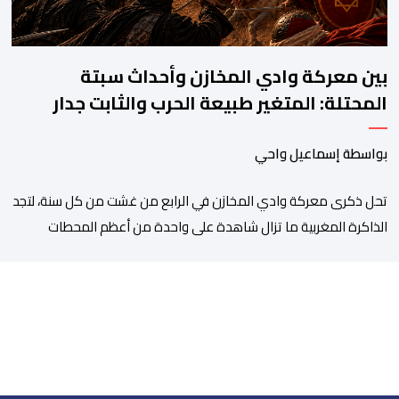
بين معركة وادي المخازن وأحداث سبتة
المحتلة: المتغير طبيعة الحرب والثابت جدار
الصد الوطني
بواسطة إسماعيل واحي
تحل ذكرى معركة وادي المخازن في الرابع من غشت من كل سنة، لتجد
الذاكرة المغربية ما تزال شاهدة على واحدة من أعظم المحطات
التاريخية للمملكة، بما كرسته منذ قرون مضت من دروس استراتيجية لا
تزال حاضرة حتى اليوم، وعلى رأسها أن الطامعين في تدمير المغرب لا
يتحركون إلا عندما يجدون انقساما داخليا يمكن استغلاله. في […]