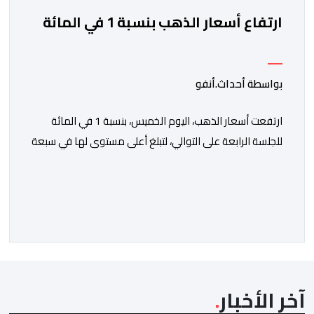
ارتفاع أسعار الذهب بنسبة 1 في المائة
بواسطة أحداث.أنفو
ارتفعت أسعار الذهب، اليوم الخميس، بنسبة 1 في المائة
للجلسة الرابعة على التوالي، لتبلغ أعلى مستوى لها في سبعة
أسابيع، مدعومة بتراجع الدولار وانخفاض عوائد سندات
الخزانة الأمريكية. وزاد سعر الذهب في المعاملات الفورية
بنسبة 1 في المائة إلى 4285,69 دولارا للأوقية، مسجلا أعلى
مستوى له منذ 18 يونيو الماضي، فيما ارتفعت العقود
الأمريكية الآجلة […]
آخر الأخبار