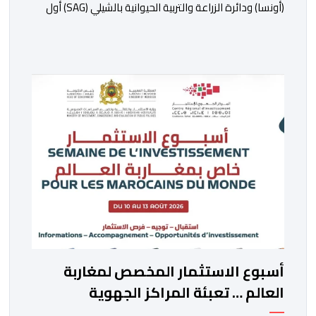
(أونسا) ودائرة الزراعة والتربية الحيوانية بالشيلي (SAG) أول
أمس الجمعة بسانتياغو، بروتوكولا للتعاون في مجال الحجر
الصحي وحماية الصحة النباتية، والصحة الحيوانية. وسيمكن
هذا البروتوكول الذي تم توقيعه بحضور مسؤولين عن
السلطات الشيلية، وممثلين عن القطاع الخاص ومن أوساط
التصدير، من مواءمة الإجراءات الصحية، والصحية النباتية
المطبقة على […]
أسبوع الاستثمار المخصص لمغاربة
العالم … تعبئة المراكز الجهوية
للاستثمار لمواكبة مشاريع مغاربة