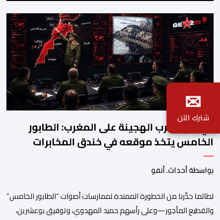
✉
شترك الآن
في أوج الحرب الهجينة على المغرب: الطابور
الخامس يتخذ موقعه في خندق المخابرات
الجزائرية
بواسطة أحداث. أنفو
لطالما حذّرنا من الخطورة الممتدة لممارسات أصوات “الطابور الخامس”
والقطيع المأجور—وعلى رأسهم حميد المهدوي، وتوفيق بوعشرين،