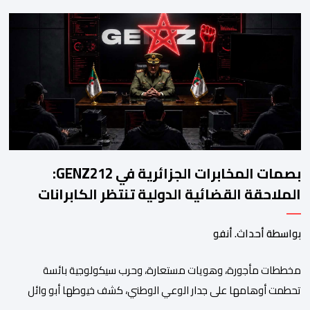
والمعطي منجب—الذين ارتضوا لأنفسهم لعب أدوار الانتهازية، وتجاوز
أخلاقيات العمل الصحفي ومقتضيات القانون الجنائي، عبر الاستغلال
المقيت لفقر وهشاشة بعض المواطنين وتوظيف انفعالاتهم لخدمة
أجندات التهييج وضرر استقرار الوطن. وجاء بوح “أبو وائل الريفي” هذا
الأحد ليؤكد حقيقة هذه […]
بصمات المخابرات الجزائرية في GENZ212:
الملاحقة القضائية الدولية تنتظر الكابرانات
بواسطة أحداث. أنفو
مخططات مأجورة، وهويات مستعارة، وحرب سيكولوجية بائسة
تحطمت أوهامها على جدار الوعي الوطني، كشف خيوطها أبو وائل