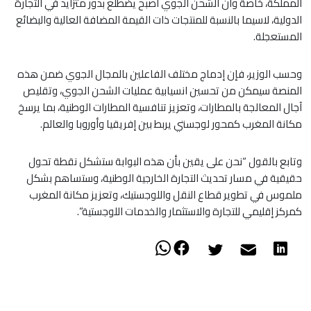
المملكة، خاصة وأن الشحن الجوي أصبح يضطلع بدور متزايد في التجارة
الدولية، لاسيما بالنسبة للمنتجات ذات القيمة المضافة العالية والبضائع
المستعجلة.
وحسب الوزير، فإن إدماج مختلف الفاعلين بالمجال الجوي ضمن هذه
المنصة سيمكن من تحسين انسيابية عمليات الشحن الجوي، وتقليص
آجال المعالجة بالمطارات، وتعزيز تنافسية المطارات الوطنية، بما يرسخ
مكانة المغرب كمحور لوجستي يربط بين إفريقيا وأوروبا والعالم.
وتابع بالقول “نحن على يقين بأن هذه البوابة ستشكل نقطة تحول
حقيقية في مسار تحديث التجارة الخارجية الوطنية، وستساهم بشكل
ملموس في تطوير قطاع النقل واللوجستيك، وتعزيز مكانة المغرب
كمركز إقليمي للتجارة والاستثمار والخدمات اللوجستية”.