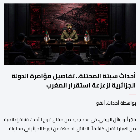
الريفي في بوح جديد له هذا الأحد، استعرض من خلاله تفاصيل اجهاض
الأجهزة الأمنية المغربية لأحدث محاولات المخابرات العسكرية الجزائرية
استهداف امن المملكة واستقرارها. أكد أبو وائل الريفي أنه: “بعد
إجهاض مخططات الجارة التي تحركت سريعا عبر عملائها […]
أحداث سبتة المحتلة.. تفاصيل مؤامرة الدولة
الجزائرية لزعزعة استقرار المغرب
بواسطة أحداث. أنفو
فجَّر أبو وائل الريفي، في عدد جديد من مقال “بوح الأحد”، قنبلة إعلامية
من العيار الثقيل، كاشفاً بالدلائل الدامغة عن تورط الجزائر في محاولة
جديدة لضرب الاستقرار الداخلي بالمغرب والتشويش على علاقاته