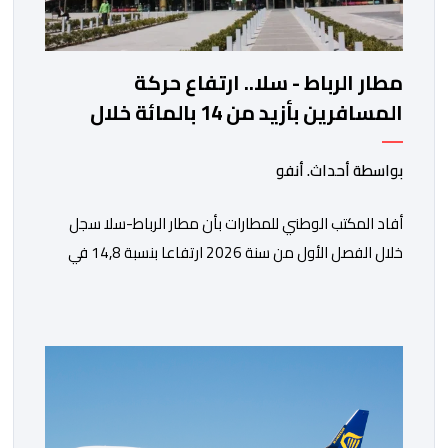
مطار الرباط - سلا.. ارتفاع حركة
المسافرين بأزيد من 14 بالمائة خلال
الفصل الأول من 2026
بواسطة أحداث. أنفو
أفاد المكتب الوطني للمطارات بأن مطار الرباط-سلا سجل
خلال الفصل الأول من سنة 2026 ارتفاعا بنسبة 14,8 في
المائة في حركة المسافرين مقارنة مع نفس الفترة من
السنة الماضية. واستقبل هذا المطار مليون و217 ألف و574
مسافرا خلال الستة أشهر الأولى من السنة الجارية، مقابل
مليون و60 ألف و480 مسافرا خلال الفترة ذاتها من سنة
[…]