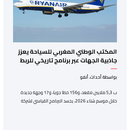
المكتب الوطني المغربي للسياحة يعزز
جاذبية الجهات عبر برنامج تاريخي للربط
الجوي مع شركة "رايان إير"
بواسطة أحداث. أنفو
ب 5,3 ملايين مقعد، و156 خطا جويا، و17 وجهة جديدة
خلال موسم شتاء 2026، يجسد البرنامج القياسي لشركة
“رايان إير” بالمغرب الاستراتيجية التي يعتمدها المكتب
الوطني المغربي للسياحة من أجل تعزيز ولوج الوجهات
والجهات بشكل مستدام، ومواكبة المكانة المتنامية للمغرب