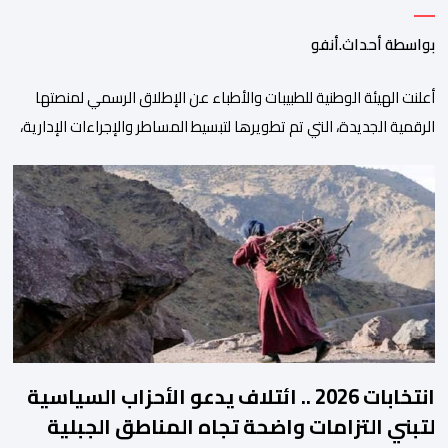
بواسطة أحداث.أنفو
أعلنت الهيئة الوطنية للطبيبات والأطباء عن الإطلاق الرسمي لمنصتها
الرقمية الجديدة، التي تم تطويرها لتبسيط المساطر والإجراءات الإدارية،
وتحسين جودة الخدمات المقدمة للأطباء، وتعزيز التواصل بين الأطباء
والمجالس الجهوية للهيئة إلى جانب الهيئة الوطنية. وذكر بلاغ للهيئة أن
هذه المنصة، التي تم إطلاقها في إطار استراتيجيتها الرامية إلى التحديث
والتحول الرقمي، تشكل خطوة مهمة في […]
انتخابات 2026 .. ائتلاف يدعو الأحزاب السياسية
لتبني التزامات واضحة تجاه المناطق الجبلية