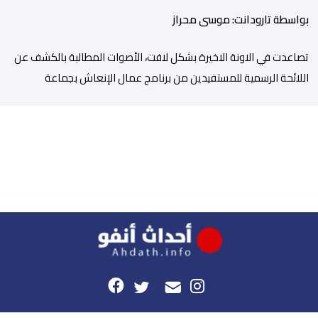
بواسطة تارودانت: موسى محراز
تصاعدت في الاونة الاخيرة بشكل لافت، الأصوات المطالبة بالكشف عن
اللائحة الرسمية للمستفيدين من برنامج عمال الإنعاش بجماعة
تارودانت، بعد أن تحول الملف إلى واحد من أكثر المواضيع إثارة للنقاش
داخل المدينة وعلى منصات التواصل الاجتماعي، وسط دعوات متزايدة
إلى اعتماد مبدأ الشفافية وربط المسؤولية بالمحاسبة. فبعد خروج عبد
الكبير بن طوطو، ثم شخص اخر […]