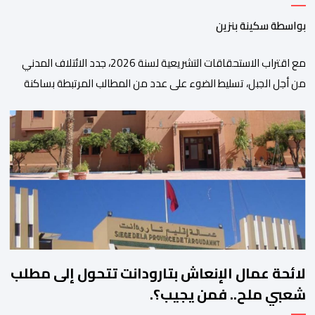
بواسطة سكينة بنزين
مع اقتراب الاستحقاقات التشريعية لسنة 2026، جدد الائتلاف المدني
من أجل الجبل، تسليط الضوء على عدد من المطالب المرتبطة بساكنة
المناطق الجبلية. وفي هذا السياق، أطلق الائتلاف مذكرة مطلبية، دعا
فيها الأحزاب السياسية، إلى ادراج 10 التزامات ضمن برامجها الانتخابية
المنتظرة، في إطار تعاقد سياسي مع المناطق الجبلية والانتقال من
الوعود الانتخابية إلى التزامات عملية […]
لائحة عمال الإنعاش بتارودانت تتحول إلى مطلب
شعبي ملح.. فمن يجيب؟.