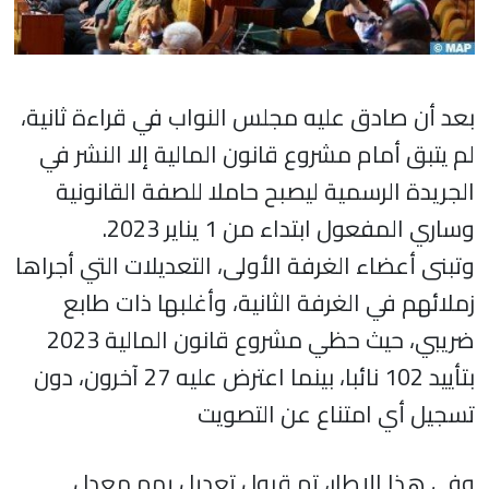
بعد أن صادق عليه مجلس النواب في قراءة ثانية،
لم يتبق أمام مشروع قانون المالية إلا النشر في
الجريدة الرسمية ليصبح حاملا للصفة القانونية
وساري المفعول ابتداء من 1 يناير 2023.
وتبنى أعضاء الغرفة الأولى، التعديلات التي أجراها
زملائهم في الغرفة الثانية، وأغلبها ذات طابع
ضريبي، حيث حظي مشروع قانون المالية 2023
بتأييد 102 نائبا، بينما اعترض عليه 27 آخرون، دون
تسجيل أي امتناع عن التصويت
وفي هذا الإطار، تم قبول تعديل يهم معدل