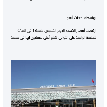
بواسطة أحداث.أنفو
ارتفعت أسعار الذهب، اليوم الخميس، بنسبة 1 في المائة
للجلسة الرابعة على التوالي، لتبلغ أعلى مستوى لها في سبعة
أسابيع، مدعومة بتراجع الدولار وانخفاض عوائد سندات
الخزانة الأمريكية. وزاد سعر الذهب في المعاملات الفورية
بنسبة 1 في المائة إلى 4285,69 دولارا للأوقية، مسجلا أعلى
مستوى له منذ 18 يونيو الماضي، فيما ارتفعت العقود
الأمريكية الآجلة […]