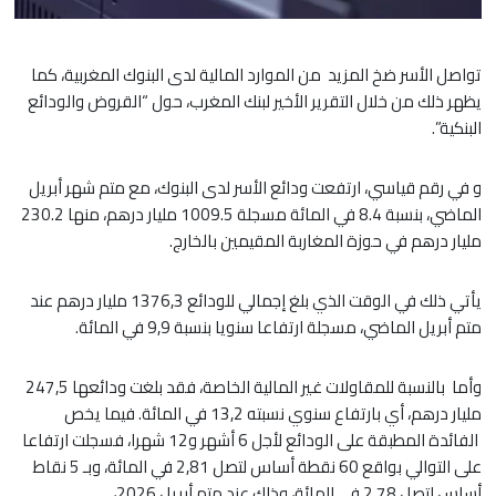
تواصل الأسر ضخ المزيد من الموارد المالية لدى البنوك المغربية، كما
يظهر ذلك من خلال التقرير الأخير لبنك المغرب، حول “القروض والودائع
البنكية”.
و في رقم قياسي، ارتفعت ودائع الأسر لدى البنوك، مع متم شهر أبريل
الماضي، بنسبة 8.4 في المائة مسجلة 1009.5 مليار درهم، منها 230.2
مليار درهم في حوزة المغاربة المقيمين بالخارج.
يأتي ذلك في الوقت الذي بلغ إجمالي للودائع 1376,3 مليار درهم عند
متم أبريل الماضي، مسجلة ارتفاعا سنويا بنسبة 9,9 في المائة.
وأما بالنسبة للمقاولات غير المالية الخاصة، فقد بلغت ودائعها 247,5
مليار درهم، أي بارتفاع سنوي نسبته 13,2 في المائة. فيما يخص
الفائدة المطبقة على الودائع لأجل 6 أشهر و12 شهرا، فسجلت ارتفاعا
على التوالي بواقع 60 نقطة أساس لتصل 2,81 في المائة، وبـ 5 نقاط
أساس لتصل 2,78 في المائة، وذلك عند متم أبريل 2026،