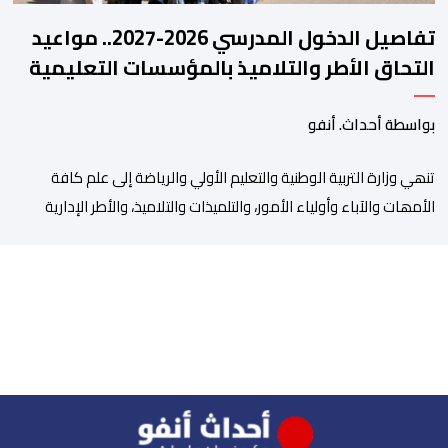
تفاصيل الدخول المدرسي 2026-2027.. مواعيد
التحاق الأطر والتلاميذ بالمؤسسات التعليمية
بواسطة أحداث. أنفو
تنھي وزارة التربیة الوطنیة والتعلیم الأولي والریاضة إلى علم كافة
الأمھات والآباء وأولیاء الأمور، والتلمیذات والتلامیذ، والأطر الإداریة
والتربویة وإلى الرأي العام الوطني، أن الدخول المدرسي لسنة 2026-
2027 سیتم في موعده الرسمي المحدد سلفا طبقا لمقتضیات المقرر
الوزاري رقم 047.26 الصادر بتاریخ 3 یولیوز 2026 بشأن تنظیم السنة
الدراسیة. وأوضحت الوزارة، في بلاغ، أن أطر […]