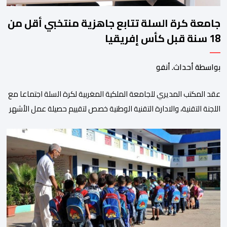
جامعة كرة السلة تتابع جاهزية منتخبي أقل من
18 سنة قبل كأس إفريقيا
بواسطة أحداث. أنفو
عقد المكتب المديري للجامعة الملكية المغربية لكرة السلة اجتماعا مع
اللجنة التقنية، والادارة التقنية الوطنية خصص لتقييم حصيلة عمل الأشهر
الثلاثة الماضية، والوقوف على مختلف المحطات التي شهدتها
المنتخبات الوطنية خلال الفترة الأخيرة. وشهد الاجتماع تقديم عرض
مفصل حول مشاركة المنتخبين الوطنيين لأقل من 18 سنة، إناثا وذكورا،
من طرف اللجنة التقنية التي واكبت كل […]