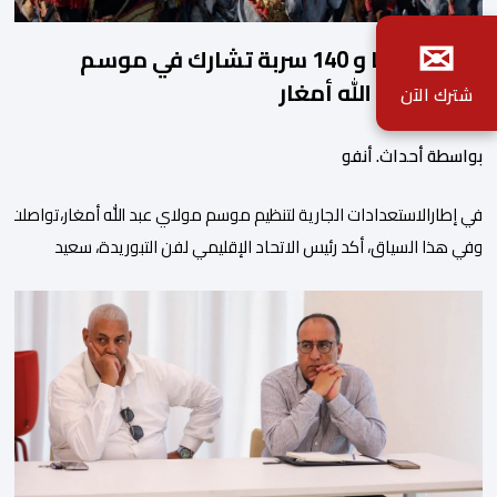
✉
2140 فارسا و 140 سربة تشارك في موسم
مولاي عبد الله أمغار
شترك الآن
بواسطة أحداث. أنفو
في إطارالاستعدادات الجارية لتنظيم موسم مولاي عبد الله أمغار،تواصلت 
وفي هذا السياق، أكد رئيس الاتحاد الإقليمي لفن التبوريدة، سعيد
ولم تخل هذه الدورة من مؤشرات إيجابية على مستوى تنوعالمشاركة، حيث 
وتبرز هذه الأرقام الحجم الكبير الذي باتت تعرفه تظاهرةالتبوريدة خلال 
ومن المرتقب أن تعرف فعاليات الموسم إقبالا جماهيريا
واسعا،في ظل الشغف الكبير الذي يحظى به فن التبوريدة، باعتبارهأحد أبرز م