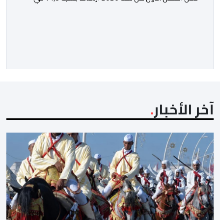
المائة في حركة المسافرين مقارنة مع نفس الفترة من
السنة الماضية. واستقبل هذا المطار مليون و217 ألف و574
مسافرا خلال الستة أشهر الأولى من السنة الجارية، مقابل
مليون و60 ألف و480 مسافرا خلال الفترة ذاتها من سنة
[…]
آخر الأخبار