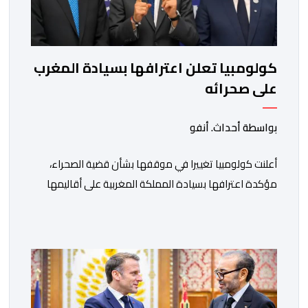
كولومبيا تعلن اعترافها بسيادة المغرب
على صحرائه
بواسطة أحداث. أنفو
أعلنت كولومبيا تغييرا في موقفها بشأن قضية الصحراء،
مؤكدة اعترافها بسيادة المملكة المغربية على أقاليمها
الجنوبية. وتم الإعلان عن هذا الموقف الجديد، أمس
الجمعة، خلال لقاء بين وزير الشؤون الخارجية والتعاون
الافريقي والمغاربة المقيمين بالخارج، ناصر بوريطة، ونائب
رئيس جمهورية كولومبيا، خوسيه مانويل ريستريبو، بحضور
وزير العلاقات الخارجية عمر بولا إسكوبار. وبهذه المناسبة،
أكد السيد […]