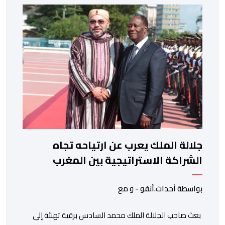
مجددا التعبير لجلالته عن مشاعر الصداقة العميقة والمتينة
التي تكنها فرنسا وشعبها للمغرب وللشعب المغربي. وقال
الرئيس الفرنسي “لا يساورني أي شك في أن […]
جلالة الملك يعرب عن ارتياحه تجاه
الشراكة الاستراتيجية بين المغرب
والكوت ديفوار
بواسطة أحداث.أنفو - و مع
بعث صاحب الجلالة الملك محمد السادس برقية تهنئة إلى