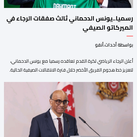
رسميا..يونس الدحماني ثالث صفقات الرجاء في
الميركاتو الصيفي
بواسطة أحداث.أنفو
أعلن الرجاء الرياضي لكرة القدم تعاقده رسميا مع يونس الدحماني،
لتعزيز خط هجوم الفريق الأخضر خلال فترة الانتقالات الصيفية الحالية. ​
ويمتد العقد الذي يربط الدحماني بالنسور لعدة سنوات حتى عام 2030،
حيث يعول عليه الطاقم التقني للرجاء لتقديم الإضافة المرجوة في
المسابقات المحلية والقارية المقبلة. ​وجاء هذا التعاقد بعد أداء لافت
قدمه اللاعب برفقة اتحاد […]