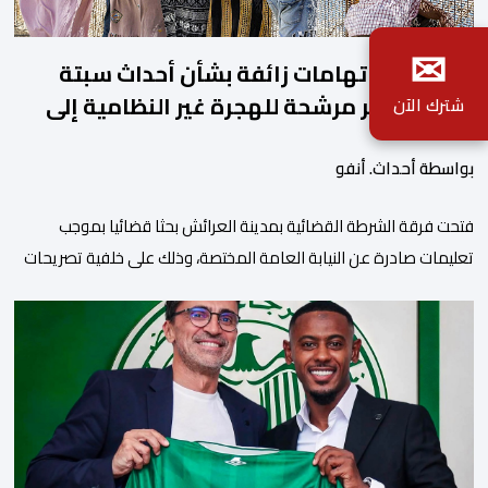
✉
العرائش.. اتهامات زائفة بشأن أحداث سبتة
المحتلة تجر مرشحة للهجرة غير النظامية إلى
شترك الآن
القضاء
بواسطة أحداث. أنفو
فتحت فرقة الشرطة القضائية بمدينة العرائش بحثا قضائيا بموجب
تعليمات صادرة عن النيابة العامة المختصة، وذلك على خلفية تصريحات
واتهامات زائفة أدلت بها مرشحة للهجرة السرية لموقع إخباري وطني،
وأعادت تداولها حسابات على شبكات التواصل الاجتماعي. وكانت
السيدة المذكورة قد صرحت بمعطيات مضللة، واتهامات كيدية، تدعي
فيها بأن جهات رسمية هي من فتحت الحدود في […]