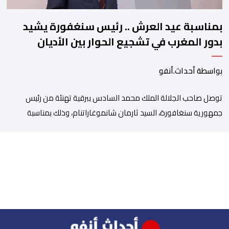
بمناسبة عيد العرش .. رئيس سنغفورة يشيد
بدور المغرب في تشجيع الحوار بين الأديان
بواسطة أحداث.أنفو
توصل صاحب الجلالة الملك محمد السادس ببرقية تهنئة من رئيس
جمهورية سنغافورة، السيد ثارمان شانموغاراتنام، وذلك بمناسبة
الذكرى السابعة والعشرين لتربع جلالته على عرش أسلافه المنعمين.
وأعرب السيد شانموغاراتنام، في هذه البرقية، باسم الشعب
السنغافوري، عن أحر تهانئه وأطيب متمنياته بموفور الصحة ومزيد من
التوفيق لجلالة الملك، وللشعب المغربي بمزيد من السلام والازدهار.
وأشاد الرئيس […]