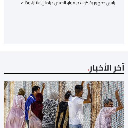
رئيس جمهورية كوت ديفوار، الحسن درامان واتارا، وذلك
بمناسبة العيد الوطني لبلاده. وأعرب جلالة الملك، في هذه
البرقية، عن تهانئه الحارة للسيد واتارا، مقرونة بأصدق
متمنيات جلالته بموصول التقدم والازدهار للشعب الإيفواري.
ومما جاء في برقية جلالة الملك “لقد تمكنت المملكة
المغربية وجمهورية كوت ديفوار، بحكم […]
آخر الأخبار