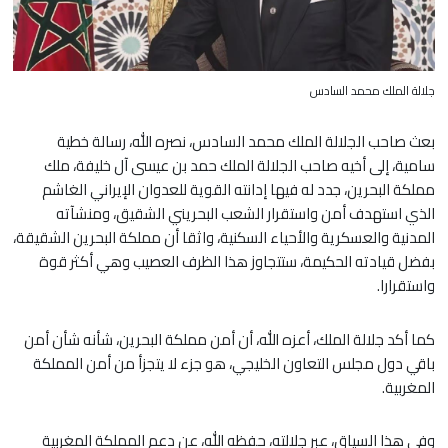
جلالة الملك محمد السادس
بعث صاحب الجلالة الملك محمد السادس، نصره الله، رسالة خطية
سامية، إلى أخيه صاحب الجلالة الملك حمد بن عيسى آل خليفة، ملك
مملكة البحرين، جدد له فيها إدانته القوية للعدوان الإيراني الغاشم
الذي استهدف أمن واستقرار الشعب البحريني الشقيق، ومنشآته
المدنية والعسكرية والأحياء السكنية، واثقا أن مملكة البحرين الشقيقة،
بفضل قيادته الحكيمة، ستتجاوز هذا الظرف العصيب وهي أكثر قوة
واستقرارا.
كما أكد جلالة الملك، أعزه الله، أن أمن مملكة البحرين، شأنه شأن أمن
باقي دول مجلس التعاون الخليجي، هو جزء لا يتجزأ من أمن المملكة
المغربية.
وفي هذا السياق، عبر جلالته، حفظه الله، عن دعم المملكة المغربية