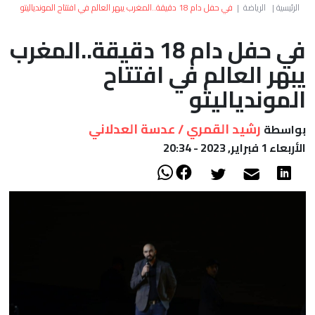
العالم
الرئيسية
|
الرياضة
|
في حفل دام 18 دقيقة..المغرب يبهر العالم في افتتاح الموندياليتو
في حفل دام 18 دقيقة..المغرب
أعمدة
يبهر العالم في افتتاح
الصحراء
الموندياليتو
رشيد القمري / عدسة العدلاني
بواسطة
الأربعاء 1 فبراير, 2023 - 20:34