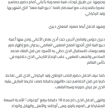
وجنوبها، عن طريق لوحات فنية مصحوبة بأغاني أمام حضور جماهير
غفيرة بالمدرجات، مع استحضار كلمة “ديرو النية معنا” التي اشتهر بها
وليد الركراكي.
وشهد الحفل أيضا صعود المغني ديزي
ديزي دروس وفنانين آخرين، حيث أدى بعض الأغاني ومن بينها أغنية
ديرو النية التي أنتجها المنتج المغربي العالمي ريدوان مع إظهار صور
وفيديوهات للاستقبال الذي حظي به الأسود من قبل الملك محمد
السادس والشعب المغربي، عقب الإنجاز التاريخي الذي حققوه في
كأس العالم.
كما عرف الحفل حضور الناخب الوطني وليد الركراكي الذي لقي تفاعلا
كبيرا من قبل الجماهير حيث طالبهم بدقيقة صمت تكريما للبرازيلي بيليه.
الذي تم عرض صورته وسط الملعب.
وانتهى الحفل الذي دام مدة 18 دقيقة برفع “لوغوات” الأندية السبعة
المشاركة في الموندياليتو، وهي أوكلاند والأهلي والهلال والوداد