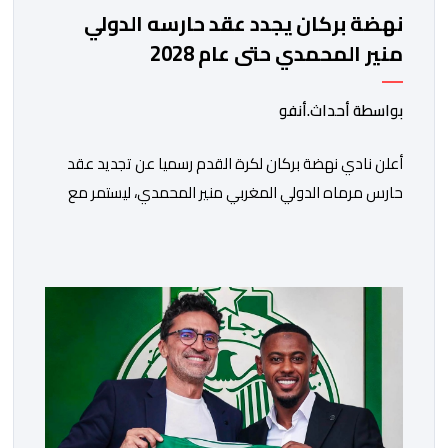
نهضة بركان يجدد عقد حارسه الدولي
منير المحمدي حتى عام 2028
بواسطة أحداث.أنفو
​أعلن نادي نهضة بركان لكرة القدم رسميا عن تجديد عقد
حارس مرماه الدولي المغربي منير المحمدي، ليستمر مع
الفريق البرتقالي بعقد يمتد حتى صيف عام 2028. ​وجاء هذا
الإعلان عبر الحسابات الرسمية للنادي على منصات التواصل
الاجتماعي، مصحوبا بعبارة “الرحلة مستمرة”، في إشارة إلى
رغبة الإدارة في الحفاظ على ركائز الفريق والتعزيز من
استقراره الفني […]