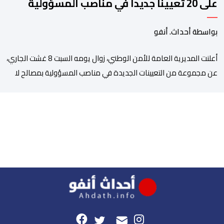
على 20 تعيينا جديدا في مناصب المسؤولية
بمصالح الأمن الوطني
بواسطة أحداث. أنفو
أعلنت المديرية العامة للأمن الوطني، زوال يومه السبت 8 غشت الجاري،
عن مجموعة من التعيينات الجديدة في مناصب المسؤولية بمصالح لا
ممركزة للأمن الوطني بمدن الناظور ومراكش وأكادير وتيكيوين
والعروي وأسفي ووجدة والعيون والدار البيضاء وبني ملال وابن جرير
وطنجة وأصيلة، وذلك في إطار دينامية داخلية تهدف لضخ دماء جديدة
والاستعانة بكفاءات أمنية شابة ومتمرسة، […]