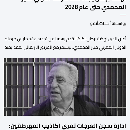
المحمدي حتى عام 2028
بواسطة أحداث.أنفو
​أعلن نادي نهضة بركان لكرة القدم رسميا عن تجديد عقد حارس مرماه
الدولي المغربي منير المحمدي، ليستمر مع الفريق البرتقالي بعقد يمتد
حتى صيف عام 2028. ​وجاء هذا الإعلان عبر الحسابات الرسمية للنادي
على منصات التواصل الاجتماعي، مصحوبا بعبارة “الرحلة مستمرة”، في
إشارة إلى رغبة الإدارة في الحفاظ على ركائز الفريق والتعزيز من
استقراره الفني […]
ادارة سجن العرجات تعري أكاذيب المهرطقين: