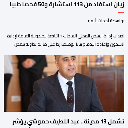
زيان استفاد من 113 استشارة و50 فحصا طبيا
بواسطة أحداث. أنفو
اصدرت إدارة السجن المحلي العرجات 1 التابعة للمندوبية العامة لإدارة
السجون وإعادة الإدماج بيانا توضيحيا ردا على ما تم تداوله ببعض
الجرائد والمواقع الالكترونية بخصوص الوضعية الصحية للسجين محمد
زيان، المعتقل بالمؤسسة ذاتها، وذلك لتنوير الرأي العام بالحقائق
والمعطيات الدقيقة.واوضحت إدارة المؤسسة السجنية أن المعني
بالأمر يستفيد منذ إيداعه من تتبع طبي منتظم ومستمر وفقا […]
تشمل 13 مدينة.. عبد اللطيف حموشي يؤشر