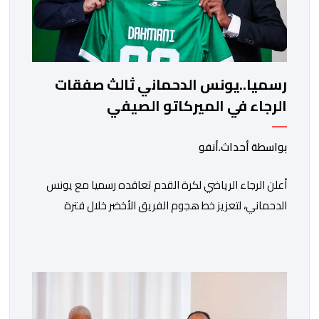
رسميا..يونس الدحماني ثالث صفقات
الرجاء في الميركاتو الصيفي
بواسطة أحداث.أنفو
أعلن الرجاء الرياضي لكرة القدم تعاقده رسميا مع يونس
الدحماني، لتعزيز خط هجوم الفريق الأخضر خلال فترة
الانتقالات الصيفية الحالية. ​ويمتد العقد الذي يربط الدحماني
بالنسور لعدة سنوات حتى عام 2030، حيث يعول عليه
الطاقم التقني للرجاء لتقديم الإضافة المرجوة في
المسابقات المحلية والقارية المقبلة. ​وجاء هذا التعاقد بعد
أداء لافت قدمه اللاعب برفقة اتحاد […]