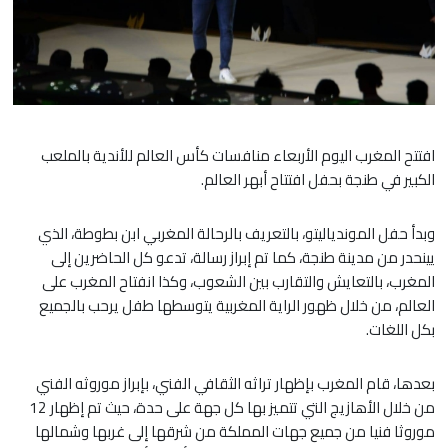
افتتح المغرب اليوم الأربعاء منافسات كأس العالم للأندية بالملعب
الكبير في طنجة بحفل افتتاح أبهر العالم.
وبدأ حفل الموندياليتو، بالتعريف بالرحالة المغربي ابن بطوطة، الذي
يينحدر من مدينة طنجة، كما تم إبراز رسالة، تدعو كل الحاضرين إلى
المغرب، بالتعايش والتقارب بين الشعوب، وكذا انفتاح المغرب على
العالم، من خلال ظهور الراية المغربية يتوسطها طفل يرحب بالجميع
بكل اللغات.
بعدها، قام المغرب بإظهار تراثه الثقافي الفني، بإبراز موروثه الفني
من خلال الأهازيج التي تتميز بها كل جهة على حدة، حيث تم إظهار 12
موروثا فنيا من جميع جهات المملكة من شرقها إلى غربها وشمالها