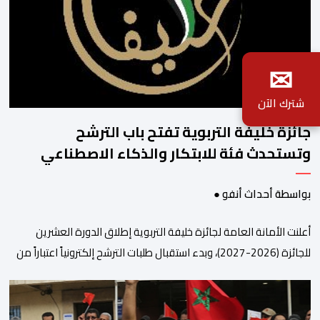
✉
شترك الآن
جائزة خليفة التربوية تفتح باب الترشح
وتستحدث فئة للابتكار والذكاء الاصطناعي
بواسطة أحداث أنفو ●
أعلنت الأمانة العامة لجائزة خليفة التربوية إطلاق الدورة العشرين
للجائزة (2026-2027)، وبدء استقبال طلبات الترشح إلكترونياً اعتباراً من
اليوم وحتى 31 دجنبر 2026. وقال بلاغ صحافي إن هذه الدوة تكتسب
أهمية خاصة لتزامنها مع مرور عشرين عاماً على انطلاق الجائزة،
وتشهد للمرة الأولى استحداث فئة “الابتكار والذكاء الاصطناعي في