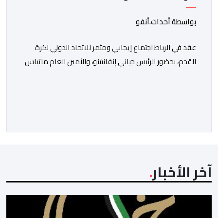
بواسطة أحداث.أنفو
عقد في الرباط اجتماع إيجابي ومثمر للاتحاد الدولي لكرة
القدم، بحضور الرئيس جياني إنفانتينو، والأمين العام ماتياس
غرافستروم، وأعضاء مجلس إدارة الفيفا، لمناقشة التطورات
الأخيرة وضمان تطوير آليات العمل الداخلي. ​وشهد اللقاء
تجديد الثقة المتبادلة بين القيادة التنفيذية للاتحاد، حيث أكد
المجتمعون دعمهم الكامل للرئيس إنفانتينو باعتباره
المسؤول الوحيد المباشر والمنتخب من قِبل 211 اتحادا […]
آخر الأخبار