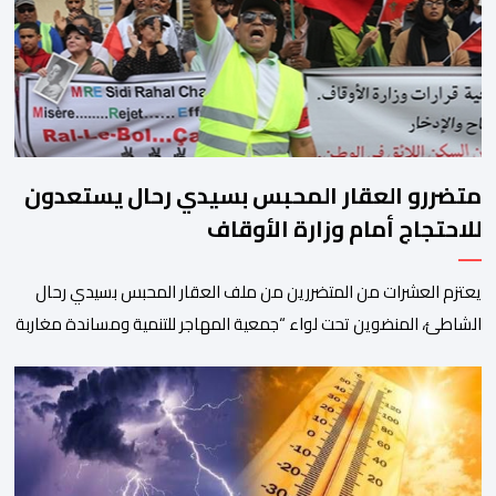
التعليم”، إلى جانب طرح 10 مجالات […]
متضررو العقار المحبس بسيدي رحال يستعدون
للاحتجاج أمام وزارة الأوقاف
يعتزم العشرات من المتضررين من ملف العقار المحبس بسيدي رحال
الشاطئ، المنضوين تحت لواء “جمعية المهاجر للتنمية ومساندة مغاربة
العالم” إلى جانب جمعيات محلية أخرى، تنظيم وقفة احتجاجية سلمية
أمام الملحقة الإدارية لوزارة الأوقاف والشؤون الإسلامية بحي حسان
بالرباط، وذلك للمطالبة بتسوية هذا الملف الذي ظل عالقا لسنوات
طويلة وأثار استياء واسعا في صفوف أبناء […]