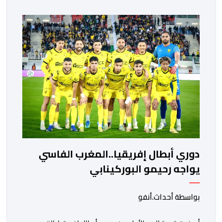
ووسط القارة. ​وسيكون نادي الرجاء الرياضي على موعد مع
مواجهة المتأهل من المباراة التي تجمع بين إيل كانيمي
واريورز النيجيري ونادي أوديب ممثل […]
دوري أبطال إفريقيا..المغرب الفاسي
يواجه رحيمو البوركينابي
بواسطة أحداث.أنفو