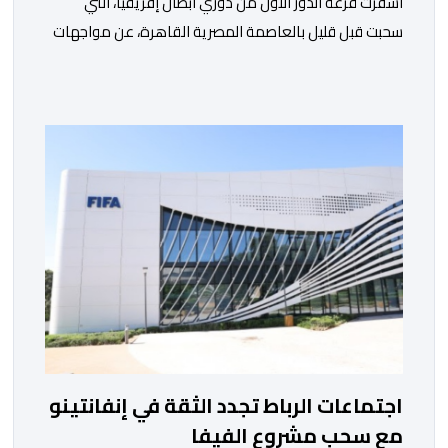
أسفرت قرعة الدور الأول من دوري أبطال إفريقيا، التي
سحبت قبل قليل بالعاصمة المصرية القاهرة، عن مواجهات
متوازنة لممثلي كرة القدم المغربية، نهضة بركان والمغرب
الفاسي، في مستهل مشوارهما القاري. ​وسيكون نادي
نهضة بركان على موعد في هذا الدور مع الفائز من المباراة
التي تجمع بين ستار سبورت السييراليوني ونادي المدينة
الغامبي، حيث يطمح الفريق […]
اجتماعات الرباط تجدد الثقة في إنفانتينو
مع سحب مشروع الفيفا