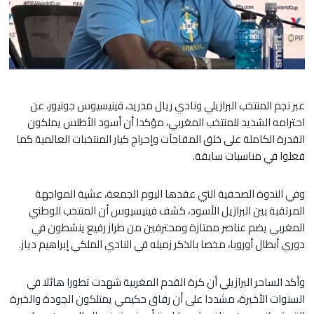
عبر نجم المنتخب البرازيلي ونادي ريال مدريد، فينيسيوس جونيور، عن
احترامه الشديد للمنتخب المغربي، مؤكدا أن أسود الأطلس يملكون
القدرة الكاملة على خلق المفاجآت وإحراج كبار المنتخبات العالمية كما
فعلوا في مناسبات سابقة.
​وفي الندوة الصحفية التي عقدها اليوم الجمعة، عشية المواجهة
المرتقبة بين البرازيل الأسود، كشف فينيسيوس أن المنتخب الوطني
المغربي يضم عناصر ممتازة ومحترفين من طراز رفيع ينشطون في
دوري أبطال أوروبا، مخصا بالذكر زميله في النادي الملكي إبراهيم دياز.
​وأكد الساحر البرازيلي أن كرة القدم المغربية شهدت تطورا هائلا في
السنوات الأخيرة، مشددا على أن رفاق حكيمي يمتلكون الجودة والخبرة