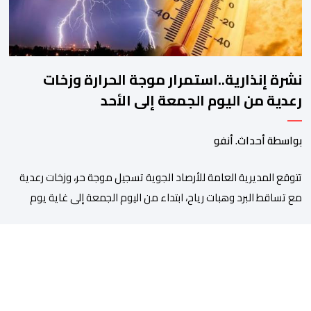
نشرة إنذارية..استمرار موجة الحرارة وزخات
رعدية من اليوم الجمعة إلى الأحد
بواسطة أحداث. أنفو
تتوقع المديرية العامة للأرصاد الجوية تسجيل موجة حر، وزخات رعدية
مع تساقط البرد وهبات رياح، ابتداء من اليوم الجمعة إلى غاية يوم
الأحد بعدد من مناطق المملكة. وأوضحت المديرية، في نشرة إنذارية
محينة من مستوى يقظة “برتقالي”، أنه من المرتقب تسجيل موجة حر،
من اليوم الجمعة إلى غاية يوم الأحد، مع درجات حرارة تتراوح ما […]