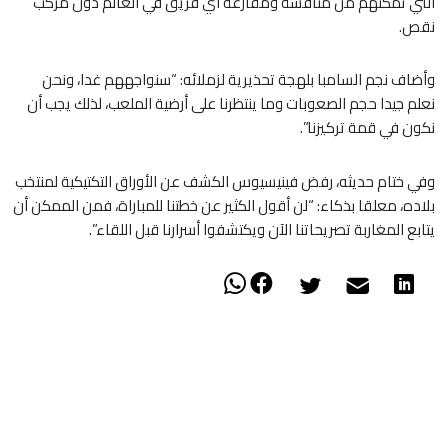
التي تمكنهم من منافسة ومقارعة أي فريق في العالم دون مركب
نقص.
​وأضاف نجم السامبا بلهجة تحذيرية لزملائه: “سنواجههم غدا، ونحن
نعلم جيدا حجم الصعوبات وما ينتظرنا على أرضية الملعب، لذلك يجب أن
نكون في قمة تركيزنا”.
​وفي ختام حديثه، رفض فينيسيوس الكشف عن الأوراق التكتيكية لمنتخب
بلاده، معلقا بذكاء: “لن أقول الكثير عن خطتنا للمباراة، فمن الممكن أن
يتابع المغاربة تصريحاتنا الآن ويكتشفوا أسرارنا قبل اللقاء”.