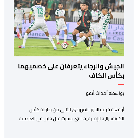
الجيش والرجاء يتعرفان على خصميهما
بكأس الكاف
بواسطة أحداث.أنفو
أوقعت قرعة الدور التمهيدي الثاني من بطولة كأس
الكونفدرالية الإفريقية، التي سحبت قبل قليل في العاصمة
المصرية القاهرة، ممثلي كرة القدم المغربية الرجاء الرياضي
والجيش الملكي في مواجهات مرتقبة أمام أندية غرب