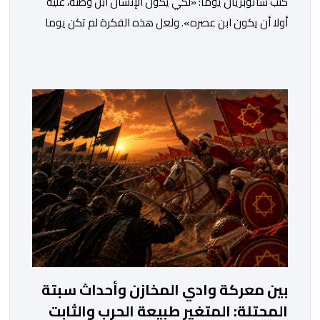
كتب شاتوبريان يوما: «لكي يكون الإنسان ابن وطنه، عليه
أولا أن يكون ابن عصره». ولعل هذه الفكرة لم تكن يوما
أكثر راهنية مما هي عليه اليوم.يدخل المغرب مرحلة جديدة
من مساره التنموي، مسلحا برؤية واضحة وطموحات كبيرة.
فمنذ أكثر من عقدين، وبقيادة صاحب الجلالة الملك محمد
السادس، شهدت المملكة تحولات عميقة على مختلف
المستويات.غير أن […]
بين معركة وادي المخازن وأحداث سبتة
المحتلة: المتغير طبيعة الحرب والثابت