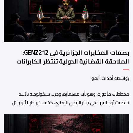
أجندات التهييج وضرر استقرار الوطن. وجاء بوح “أبو وائل الريفي” هذا
الأحد ليؤكد حقيقة هذه […]
بصمات المخابرات الجزائرية في GENZ212:
الملاحقة القضائية الدولية تنتظر الكابرانات
بواسطة أحداث. أنفو
مخططات مأجورة، وهويات مستعارة، وحرب سيكولوجية بائسة
تحطمت أوهامها على جدار الوعي الوطني، كشف خيوطها أبو وائل
الريفي في بوح جديد له هذا الأحد، استعرض من خلاله تفاصيل اجهاض
الأجهزة الأمنية المغربية لأحدث محاولات المخابرات العسكرية الجزائرية
استهداف امن المملكة واستقرارها. أكد أبو وائل الريفي أنه: “بعد