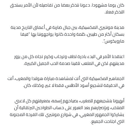
كان يوما مشهودا. دعونا نتذكر بعضا من تفاصيله لأن الأمر يستحق
التذكر فعلا.
مدينة مونتيري المكسيكية، بين جبال ضاربة في أعماق التاريخ مدينة
بسكان أكثر من طيبين، كلمة واحدة كانوا يواجهوننا بها “فيفا
مارويكوس”.
اعتقدنا الأمر في البدء بادرة لطف وترحاب وكرم تجاه كل من يزور
مدينتهم، لكن في الملعب تلقينا صدمة الحب الجميل الكبيرة.
الجماهير المكسيكية التي أتت لمشاهدة مباراة هولندا والمغرب، أتت
في الحقيقة لتشجيع أسود الأطلس، فقط لا غير، وكذلك كان.
أبهرونا بتشجيعهم للمغرب، بصياحهم إسمه، بمعرفتهم كل لاعبي
المنتخب، وبإصرارهم بعد العبور على حساب الطواحين البرتقالية أن
يشاركوا الجمهور المغربي، في شوارع مونتيري تلك الفرحة المجنونة
التي اجتاحت الجميع.