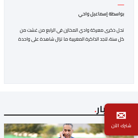
جدار الصد الوطني
بواسطة إسماعيل واحي
تحل ذكرى معركة وادي المخازن في الرابع من غشت من
كل سنة، لتجد الذاكرة المغربية ما تزال شاهدة على واحدة
من أعظم المحطات التاريخية للمملكة، بما كرسته منذ قرون
مضت من دروس استراتيجية لا تزال حاضرة حتى اليوم، وعلى
رأسها أن الطامعين في تدمير المغرب لا يتحركون إلا عندما
يجدون انقساما داخليا يمكن استغلاله. في […]
آخر الأخبار
✉
شترك الآن