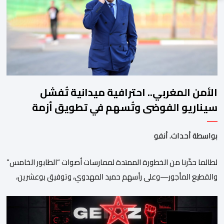
الأمن المغربي.. احترافية ميدانية تُفشل
سيناريو الفوضى وتُسهم في تطويق أزمة
سبتة
بواسطة أحداث. أنفو
لطالما حذّرنا من الخطورة الممتدة لممارسات أصوات “الطابور الخامس”
والقطيع المأجور—وعلى رأسهم حميد المهدوي، وتوفيق بوعشرين،
والمعطي منجب—الذين ارتضوا لأنفسهم لعب أدوار الانتهازية، وتجاوز
أخلاقيات العمل الصحفي ومقتضيات القانون الجنائي، عبر الاستغلال
المقيت لفقر وهشاشة بعض المواطنين وتوظيف انفعالاتهم لخدمة