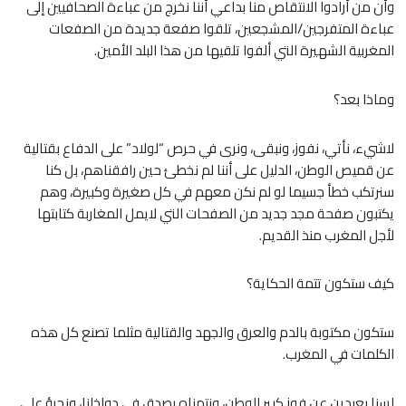
وأن من أرادوا الانتقاص منا بداعي أننا نخرج من عباءة الصحافيين إلى
عباءة المتفرجين/المشجعين، تلقوا صفعة جديدة من الصفعات
المغربية الشهيرة التي ألفوا تلقيها من هذا البلد الأمين.
وماذا بعد؟
لاشيء، نأتي، نفوز، ونبقى، ونرى في حرص “لولاد” على الدفاع بقتالية
عن قميص الوطن، الدليل على أننا لم نخطئ حين رافقناهم، بل كنا
سنرتكب خطأ جسيما لو لم نكن معهم في كل صغيرة وكبيرة، وهم
يكتبون صفحة مجد جديد من الصفحات التي لايمل المغاربة كتابتها
لأجل المغرب منذ القديم.
كيف ستكون تتمة الحكاية؟
ستكون مكتوبة بالدم والعرق والجهد والقتالية مثلما تصنع كل هذه
الكلمات في المغرب.
لسنا بعيدين عن فوز كبير للوطن، ونتمناه بصدق في دواخلنا، ونجرؤ على