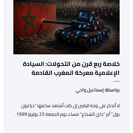
خلاصة ربع قرن من التحولات: السيادة
الإعلامية معركة المغرب القادمة
بواسطة إسماعيل واحي
لا أتذكر على وجه اليقين إن كنت أشاهد ساعتها “دراغون
بول” أم “داي الشجاع” مساء يوم الجمعة 23 يوليوز 1999.
ما أتذكره جيدا هو أن البث انقطع فجأة. اختفت شخصيات
الرسوم المتحركة، وحلت محلها تلاوة القرآن الكريم، ثم جاء