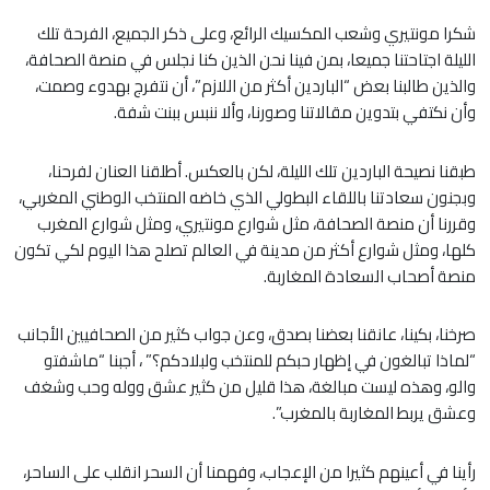
شكرا مونتيري وشعب المكسيك الرائع، وعلى ذكر الجميع، الفرحة تلك
الليلة اجتاحتنا جميعا، بمن فينا نحن الذين كنا نجلس في منصة الصحافة،
والذين طالبنا بعض “الباردين أكثر من اللازم”، أن نتفرج بهدوء وصمت،
وأن نكتفي بتدوين مقالاتنا وصورنا، وألا ننبس ببنت شفة.
طبقنا نصيحة الباردين تلك الليلة، لكن بالعكس. أطلقنا العنان لفرحنا،
وبجنون سعادتنا باللقاء البطولي الذي خاضه المنتخب الوطني المغربي،
وقررنا أن منصة الصحافة، مثل شوارع مونتيري، ومثل شوارع المغرب
كلها، ومثل شوارع أكثر من مدينة في العالم تصلح هذا اليوم لكي تكون
منصة أصحاب السعادة المغاربة.
صرخنا، بكينا، عانقنا بعضنا بصدق، وعن جواب كثير من الصحافيين الأجانب
“لماذا تبالغون في إظهار حبكم للمنتخب ولبلادكم؟” ، أجبنا “ماشفتو
والو، وهذه ليست مبالغة، هذا قليل من كثير عشق ووله وحب وشغف
وعشق يربط المغاربة بالمغرب”.
رأينا في أعينهم كثيرا من الإعجاب، وفهمنا أن السحر انقلب على الساحر،