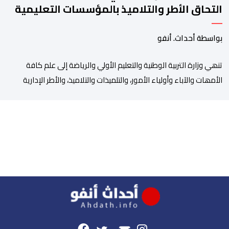
التحاق الأطر والتلاميذ بالمؤسسات التعليمية
بواسطة أحداث. أنفو
تنھي وزارة التربیة الوطنیة والتعلیم الأولي والریاضة إلى علم كافة
الأمھات والآباء وأولیاء الأمور، والتلمیذات والتلامیذ، والأطر الإداریة
والتربویة وإلى الرأي العام الوطني، أن الدخول المدرسي لسنة 2026-
2027 سیتم في موعده الرسمي المحدد سلفا طبقا لمقتضیات المقرر
الوزاري رقم 047.26 الصادر بتاریخ 3 یولیوز 2026 بشأن تنظیم السنة
الدراسیة. وأوضحت الوزارة، في بلاغ، أن أطر […]