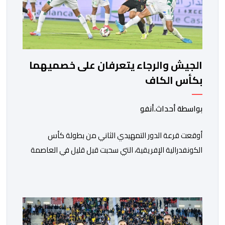
الجيش والرجاء يتعرفان على خصميهما
بكأس الكاف
بواسطة أحداث.أنفو
أوقعت قرعة الدور التمهيدي الثاني من بطولة كأس
الكونفدرالية الإفريقية، التي سحبت قبل قليل في العاصمة
المصرية القاهرة، ممثلي كرة القدم المغربية الرجاء الرياضي
والجيش الملكي في مواجهات مرتقبة أمام أندية غرب
ووسط القارة. ​وسيكون نادي الرجاء الرياضي على موعد مع
مواجهة المتأهل من المباراة التي تجمع بين إيل كانيمي
واريورز النيجيري ونادي أوديب ممثل […]