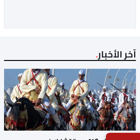
الفاسي، في مستهل مشوارهما القاري. ​وسيكون نادي
نهضة بركان على موعد في هذا الدور مع الفائز من المباراة
التي تجمع بين ستار سبورت السييراليوني ونادي المدينة
الغامبي، حيث يطمح الفريق […]
آخر الأخبار