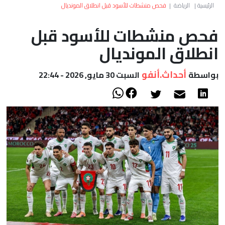
العالم
الرئيسية
|
الرياضة
|
فحص منشطات للأسود قبل انطلاق المونديال
فحص منشطات للأسود قبل
أعمدة
انطلاق المونديال
الصحراء
أحداث.أنفو
بواسطة
السبت 30 مايو, 2026 - 22:44