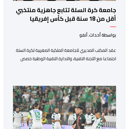
جامعة كرة السلة تتابع جاهزية منتخبي
أقل من 18 سنة قبل كأس إفريقيا
بواسطة أحداث. أنفو
عقد المكتب المديري للجامعة الملكية المغربية لكرة السلة
اجتماعا مع اللجنة التقنية، والادارة التقنية الوطنية خصص
لتقييم حصيلة عمل الأشهر الثلاثة الماضية، والوقوف على
مختلف المحطات التي شهدتها المنتخبات الوطنية خلال
الفترة الأخيرة. وشهد الاجتماع تقديم عرض مفصل حول
مشاركة المنتخبين الوطنيين لأقل من 18 سنة، إناثا وذكورا،
من طرف اللجنة التقنية التي واكبت كل […]