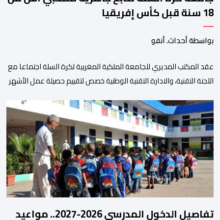
18 سنة قبل كأس إفريقيا
بواسطة أحداث. أنفو
عقد المكتب المديري للجامعة الملكية المغربية لكرة السلة اجتماعا مع
اللجنة التقنية، والادارة التقنية الوطنية خصص لتقييم حصيلة عمل الأشهر
الثلاثة الماضية، والوقوف على مختلف المحطات التي شهدتها
المنتخبات الوطنية خلال الفترة الأخيرة. وشهد الاجتماع تقديم عرض
مفصل حول مشاركة المنتخبين الوطنيين لأقل من 18 سنة، إناثا وذكورا،
من طرف اللجنة التقنية التي واكبت كل […]
تفاصيل الدخول المدرسي 2026-2027.. مواعيد