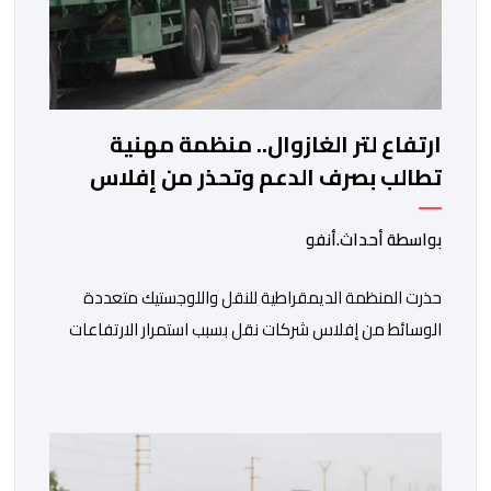
ارتفاع لتر الغازوال.. منظمة مهنية
تطالب بصرف الدعم وتحذر من إفلاس
شركات النقل
بواسطة أحداث.أنفو
حذرت المنظمة الديمقراطية للنقل واللوجستيك متعددة
الوسائط من إفلاس شركات نقل بسبب استمرار الارتفاعات
المتتالية لأسعار الغازوال وكلك ما تصفه ب”امتناع” الحكومة
عن صرف أشطر الدعم المباشر المخصص لمهنيي النقل
الطرقي. وجاء بلاغ للمنظمة، “أصبحت المقاولات النقلية،
والسائقون المهنيون، على حد سواء، يواجهون ضغوطا
اقتصادية غير مسبوقة نتيجة الارتفاع المستمر في كلفة