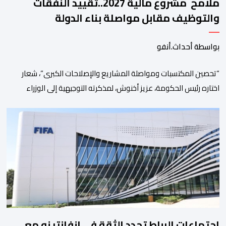
ملامح مشروع مالية 2027..تقييد النفقات
والتوظيف مقابل مواصلة بناء الدولة
الاجتماعية والاستثمار
بواسطة أحداث.أنفو
“تحصين المكتسبات ومواصلة المشاريع والإصلاحات الكبرى”، شعار
اختاره رئيس الحكومة، عزيز أخنوش، لمذكرته التوجيهية إلى الوزراء
وكتاب الدولة بخصوص إعداد مشروع قانون مالية 2027 أي آخر
مشروع من نوعه في ظل ولايته الحكومية. هذه الرسالة التأطيرية
ارتكزت على 4 أولويات، كما حملت ألحت على ضرورة عقلنة نفقات
التسيير، بل وتقييد التوظيف إلا في حالة الضرورة. […]
اجتماعات الرباط تجدد الثقة في إنفانتينو مع