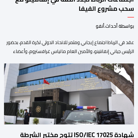
سحب مشروع الفيفا
بواسطة أحداث.أنفو
عقد في الرباط اجتماع إيجابي ومثمر للاتحاد الدولي لكرة القدم، بحضور
الرئيس جياني إنفانتينو، والأمين العام ماتياس غرافستروم، وأعضاء
مجلس إدارة الفيفا، لمناقشة التطورات الأخيرة وضمان تطوير آليات
العمل الداخلي. ​وشهد اللقاء تجديد الثقة المتبادلة بين القيادة التنفيذية
للاتحاد، حيث أكد المجتمعون دعمهم الكامل للرئيس إنفانتينو باعتباره
المسؤول الوحيد المباشر والمنتخب من قِبل 211 اتحادا […]
شهادة ISO/IEC 17025 تتوج مختبر الشرطة