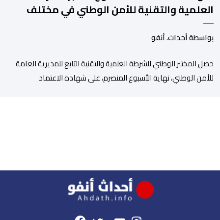
العلمية والتقنية للأمن الوطني في مختلف
الخبرات الجنائية
بواسطة أحداث. أنفو
حصل المختبر الوطني للشرطة العلمية والتقنية التابع للمديرية العامة
للأمن الوطني، نهاية الأسبوع المنصرم، على شهادة الاعتماد
والمطابقة والجودة بالمعيار الدولي “ISO/CEI 17025″، وذلك في
مختلف التخصصات والخبرات الشرعية، بما فيها فروع البيولوجيا والكيمياء،
وتدقيق وفحص الوثائق، والحرائق والمتفجرات، وكذا الآثار الرقمية
والمخدرات والمواد السمومية.وكانت المنظمة الأمريكية للاعتماد
والتقييس ″The ANSI National Accreditation Board″، المختصة […]