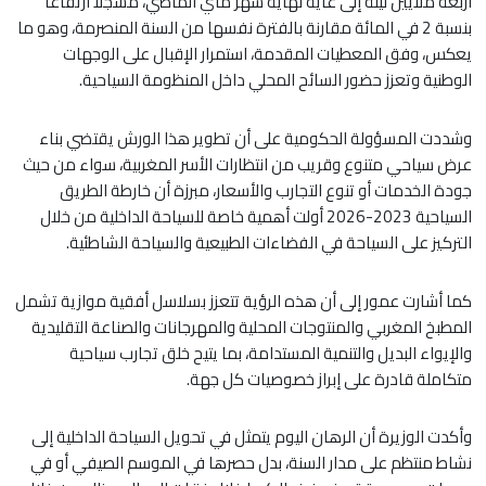
أربعة ملايين ليلة إلى غاية نهاية شهر ماي الماضي، مسجلا ارتفاعا
بنسبة 2 في المائة مقارنة بالفترة نفسها من السنة المنصرمة، وهو ما
يعكس، وفق المعطيات المقدمة، استمرار الإقبال على الوجهات
الوطنية وتعزز حضور السائح المحلي داخل المنظومة السياحية.
وشددت المسؤولة الحكومية على أن تطوير هذا الورش يقتضي بناء
عرض سياحي متنوع وقريب من انتظارات الأسر المغربية، سواء من حيث
جودة الخدمات أو تنوع التجارب والأسعار، مبرزة أن خارطة الطريق
السياحية 2023-2026 أولت أهمية خاصة للسياحة الداخلية من خلال
التركيز على السياحة في الفضاءات الطبيعية والسياحة الشاطئية.
كما أشارت عمور إلى أن هذه الرؤية تتعزز بسلاسل أفقية موازية تشمل
المطبخ المغربي والمنتوجات المحلية والمهرجانات والصناعة التقليدية
والإيواء البديل والتنمية المستدامة، بما يتيح خلق تجارب سياحية
متكاملة قادرة على إبراز خصوصيات كل جهة.
وأكدت الوزيرة أن الرهان اليوم يتمثل في تحويل السياحة الداخلية إلى
نشاط منتظم على مدار السنة، بدل حصرها في الموسم الصيفي أو في