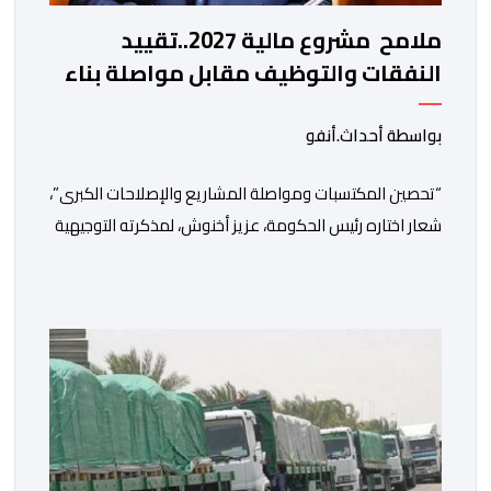
ملامح مشروع مالية 2027..تقييد
النفقات والتوظيف مقابل مواصلة بناء
الدولة الاجتماعية والاستثمار
بواسطة أحداث.أنفو
“تحصين المكتسبات ومواصلة المشاريع والإصلاحات الكبرى”،
شعار اختاره رئيس الحكومة، عزيز أخنوش، لمذكرته التوجيهية
إلى الوزراء وكتاب الدولة بخصوص إعداد مشروع قانون
مالية 2027 أي آخر مشروع من نوعه في ظل ولايته
الحكومية. هذه الرسالة التأطيرية ارتكزت على 4 أولويات، كما
حملت ألحت على ضرورة عقلنة نفقات التسيير، بل وتقييد
التوظيف إلا في حالة الضرورة. […]