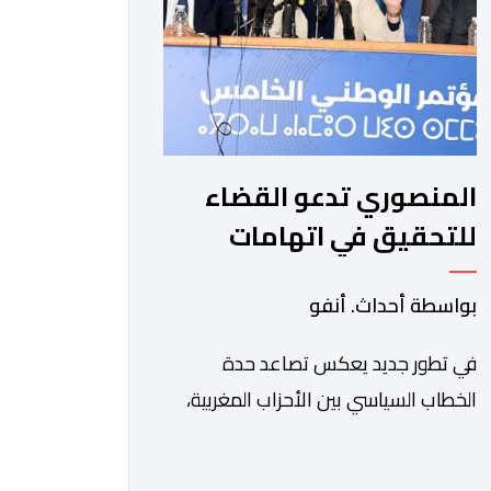
وجمهورية كوت ديفوار، بحكم […]
المنصوري تدعو القضاء
للتحقيق في اتهامات
بنكيران لـ" البام " بـ " حزب
بواسطة أحداث. أنفو
المخدرات "
في تطور جديد يعكس تصاعد حدة
الخطاب السياسي بين الأحزاب المغربية،
دخلت القيادية بحزب الأصالة والمعاصرة،
فاطمة الزهراء المنصوري، على خط