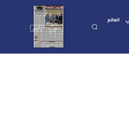
ي
العالم
تصفح عدد 22 أبريل