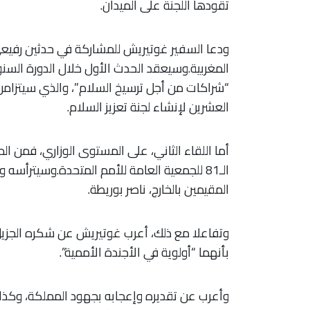
تقودها اللجنة على الميدان.
ودعا السفير غوتيريش للمشاركة في حدثين رفيعي
“شراكات من أجل ترسيخ السلام”، والذي سيتزامن م
العشرين لإنشاء لجنة تعزيز السلام.
أما اللقاء الثاني، على المستوى الوزاري، فمن 
الـ81 للجمعية العامة للأمم المتحدة.وسيترأسه 
المقيمين بالخارج، ناصر بوريطة.
وتفاعلا مع ذلك، أعرب غوتيريش عن شكره الجزيل
بأنهما “أولوية في الأجندة الأممية”.
وأعرب عن تقديره وإعجابه بجهود المملكة، وكذا 