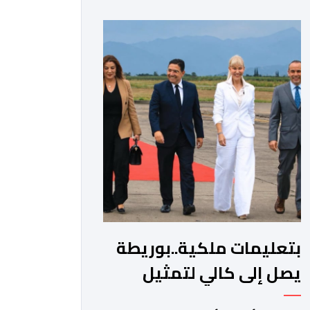
المواجهة مع الأمين العام السابق لحزب
العدالة والتنمية، عبد الإله بنكيران، على
خلفية اتهامات سبق أن وجهها هذا
الأخير إلى حزب ” البام ” وربطه بملف
المخدرات.المنصوري أكدت أن بنكيران ” ما
غير اليوم […]
بتعليمات ملكية..بوريطة
يصل إلى كالي لتمثيل
جلالة الملك في حفل