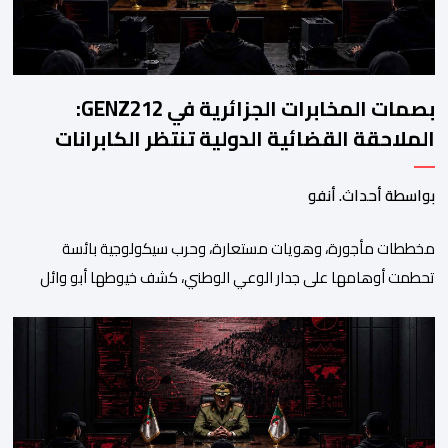
بصمات المخابرات الجزائرية في GENZ212:
الملاحقة القضائية الدولية تنتظر الكابرانات
بواسطة أحداث. أنفو
مخططات مأجورة، وهويات مستعارة، وحرب سيكولوجية بائسة
تحطمت أوهامها على جدار الوعي الوطني، كشف خيوطها أبو وائل
الريفي في بوح جديد له هذا الأحد، استعرض من خلاله تفاصيل اجهاض
الأجهزة الأمنية المغربية لأحدث محاولات المخابرات العسكرية الجزائرية
استهداف امن المملكة واستقرارها. أكد أبو وائل الريفي أنه: “بعد
إجهاض مخططات الجارة التي تحركت سريعا عبر عملائها […]