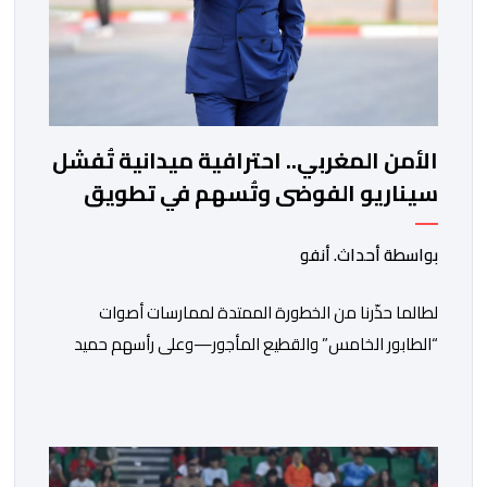
الأمن المغربي.. احترافية ميدانية تُفشل
سيناريو الفوضى وتُسهم في تطويق
أزمة سبتة
بواسطة أحداث. أنفو
لطالما حذّرنا من الخطورة الممتدة لممارسات أصوات
“الطابور الخامس” والقطيع المأجور—وعلى رأسهم حميد
المهدوي، وتوفيق بوعشرين، والمعطي منجب—الذين
ارتضوا لأنفسهم لعب أدوار الانتهازية، وتجاوز أخلاقيات العمل
الصحفي ومقتضيات القانون الجنائي، عبر الاستغلال المقيت
لفقر وهشاشة بعض المواطنين وتوظيف انفعالاتهم