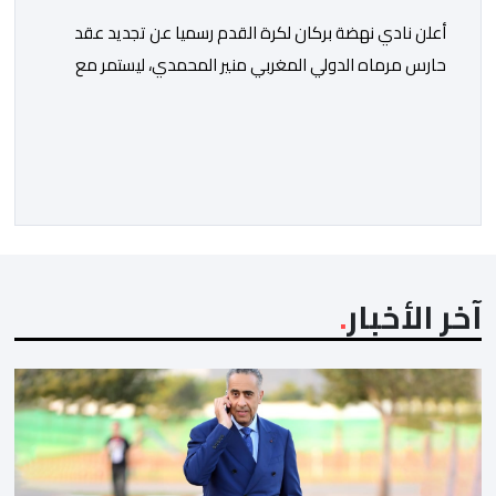
​أعلن نادي نهضة بركان لكرة القدم رسميا عن تجديد عقد
حارس مرماه الدولي المغربي منير المحمدي، ليستمر مع
الفريق البرتقالي بعقد يمتد حتى صيف عام 2028. ​وجاء هذا
الإعلان عبر الحسابات الرسمية للنادي على منصات التواصل
الاجتماعي، مصحوبا بعبارة “الرحلة مستمرة”، في إشارة إلى
رغبة الإدارة في الحفاظ على ركائز الفريق والتعزيز من
استقراره الفني […]
آخر الأخبار