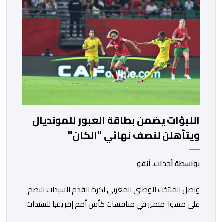
لخدمة أجندات التهييج وضرر استقرار الوطن. وجاء بوح “أبو
وائل الريفي” هذا الأحد ليؤكد حقيقة هذه […]
اللبؤات يضمن بطاقة العبور للمونديال
ويتأهلن لنصف نهائي "الكان"
بواسطة أحداث. أنفو
واصل المنتخب الوطني المغربي لكرة القدم للسيدات البصم
على مشوار متميز في منافسات كأس أمم إفريقيا للسيدات
(المغرب 2026) من خلال عبوره إلى المربع الذهبي ، عقب