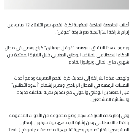
أعلنت الجامعة الملكية المغربية لكرة القدم، يوم الثلاثاء 12 مايو، عن
إبرام شراكة استراتيجية مع شركة “غوغل”.
وبموجب هذا الاتفاق، سيعتمد “غوغل جيميناي” كراع رسمي في مجال
الذكاء الاصطناعي للمنتخب الوطني المغربي خلال الفترة الممتدة بين
شهري ماي الحالي ويوليوز القادم.
وتهدف هذه الشراكة إلى تحديث كرة القدم المغربية ودمج أحدث
التقنيات الرقمية في المجال الرياضي وتعزيز إشعاع “أسود الأطلس”
على الصعيدين الوطني والدولي، مع تقديم تجربة تفاعلية جديدة
واستثنائية للمشجعين.​
وفي إطار هذه الشراكة، سيتم وضع مجموعة من الأدوات المدعومة
بالذكاء الاصطناعي رهن إشارة الجماهير، حيث سيكون بإمكان
المشجعين ابتكار تصاميم بصرية تشجيعية مخصصة عبر نموذج (Text-