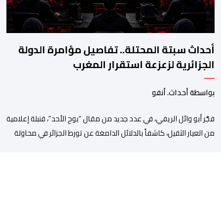
أحداث سبتة المحتلة.. تفاصيل مؤامرة الدولة
الجزائرية لزعزعة استقرار المغرب
بواسطة أحداث. أنفو
فجَّر أبو وائل الريفي، في عدد جديد من مقال “بوح الأحد”، قنبلة إعلامية
من العيار الثقيل، كاشفاً بالدلائل الدامغة عن تورط الجزائر في محاولة
جديدة لضرب الاستقرار الداخلي بالمغرب والتشويش على علاقاته
الاستراتيجية مع إسبانيا، كاشفا خيوط حملة تحريضية ممنهجة شنتها
الحسابات والمنصات التابعة للمخابرات العسكرية الجزائرية لاستدراج
الشباب والقاصرين عبر مواقع التواصل الاجتماعي، وذلك […]