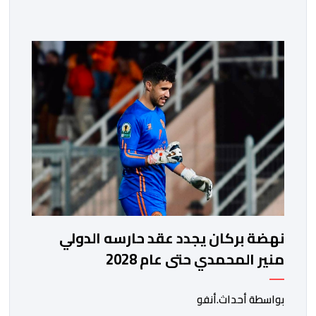
فوزه على نظيره الجنوب إفريقي بهدفين لواحد، في المباراة
التي جمعتهما، مساء اليوم السبت على أرضية ملعب مولاي
الحسن بالرباط، برسم الدور ربع النهائي، ليضمن بذلك رسميا
مشاركته […]
نهضة بركان يجدد عقد حارسه الدولي
منير المحمدي حتى عام 2028
بواسطة أحداث.أنفو