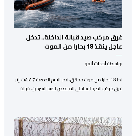
غرق مركب صيد قبالة الداخلة.. تدخل
عاجل ينقذ 18 بحارا من الموت
بواسطة أحداث.أنفو
نجا 18 بحارا من موت محقق، فجر اليوم الجمعة 7 غشت، إثر
غرق مركب الصيد الساحلي المخصص لصيد السردين، قبالة
سواحل مدينة الداخلة. ووفق المعطيات المتوفرة، فإن
الحادث وقع بعدما تسربت كميات كبيرة من المياه إلى داخل
المركب أثناء مزاولته نشاط الصيد البحري، قبل أن تتفاقم
الوضعية وينتهي الأمر بغرقه، ما استنفر عدداً من مراكب […]