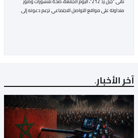
نفى “جيل زد 212”، اليوم الجمعة، صحة منشورات وصور
متداولة على مواقع التواصل الاجتماعي تزعم دعوته إلى
تنظيم مظاهرة أو تحديد موعد للنزول إلى الشارع، مؤكداً أنها
“مفبركة” ولا تمت بصلة إلى القنوات الرسمية للمجموعة.
وقال “جيل زد 212”، في بلاغ توضيحي، إنه لم يصدر عن إدارته
أو عن السيرفر الرسمي أي إعلان أو تنسيق […]
آخر الأخبار