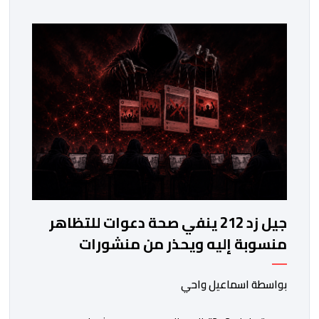
وحقوق الأطفال والحقوق المرتبطة بالهجرة. وأوضح
المجلس، في بلاغ له، أنه اعتمد في تتبعه للأحداث على الرصد
الميداني والرقمي والاستماع إلى شهادات عدد […]
جيل زد 212 ينفي صحة دعوات للتظاهر
منسوبة إليه ويحذر من منشورات
مفبركة
بواسطة اسماعيل واحي