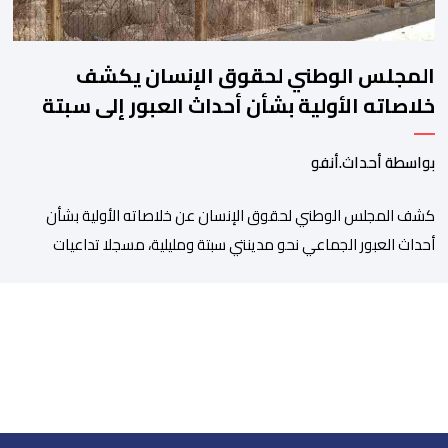
المجلس الوطني لحقوق الإنسان يكشف
خلاصاته الأولية بشأن أحداث العبور إلى سبتة
ومليلية
بواسطة أحداث.أنفو
كشف المجلس الوطني لحقوق الإنسان عن خلاصاته الأولية بشأن
أحداث العبور الجماعي نحو مدينتي سبتة ومليلية، مسجلا تداعيات
وصفها بـ”الخطيرة” على عدد من الحقوق الأساسية، في مقدمتها
الحق في الحياة والسلامة الجسدية وحقوق الأطفال والحقوق
المرتبطة بالهجرة. وأوضح المجلس، في بلاغ له، أنه اعتمد في تتبعه
للأحداث على الرصد الميداني والرقمي والاستماع إلى شهادات عدد […]