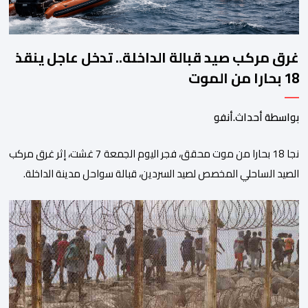
غرق مركب صيد قبالة الداخلة.. تدخل عاجل ينقذ
18 بحارا من الموت
بواسطة أحداث.أنفو
نجا 18 بحارا من موت محقق، فجر اليوم الجمعة 7 غشت، إثر غرق مركب
الصيد الساحلي المخصص لصيد السردين، قبالة سواحل مدينة الداخلة.
ووفق المعطيات المتوفرة، فإن الحادث وقع بعدما تسربت كميات
كبيرة من المياه إلى داخل المركب أثناء مزاولته نشاط الصيد البحري، قبل
أن تتفاقم الوضعية وينتهي الأمر بغرقه، ما استنفر عدداً من مراكب […]