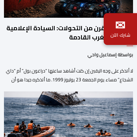
✉
خلاصة ربع قرن من التحولات: السيادة الإعلامية
شترك الآن
معركة المغرب القادمة
بواسطة إسماعيل واحي
لا أتذكر على وجه اليقين إن كنت أشاهد ساعتها “دراغون بول” أم “داي
الشجاع” مساء يوم الجمعة 23 يوليوز 1999. ما أتذكره جيدا هو أن
البث انقطع فجأة. اختفت شخصيات الرسوم المتحركة، وحلت محلها
تلاوة القرآن الكريم، ثم جاء الإعلان الرسمي عن وفاة الملك الحسن
الثاني طيب الله ثراه، رافقته هيستيريا من البكاء داخل المنزل […]