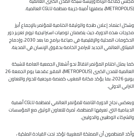
مجلس جماعة الرباط ورئيسة شبكة المدن الكبرى العالمية
(METROPOLIS)، بصفتها أمينة خزينة منظمة CGLU العالمية.
وشكل اعتماد إعلان طنجة والوثيقة الختامية للمؤتمر بالإجماع أبرز
مخرجات هذه الدورة، حيث يتضمنان توصيات استراتيجية تروم تعزيز دور
الحكومات المحلية والإقليمية في صياغة برامج ما بعد 2030، وإدماج
الميثاق العالمي الجديد للبرامج الخاصة بحقوق الإنسان في المدينة.
كما يمثل اختتام المؤتمر انتقالاً نحو أشغال الجمعية العامة للشبكة
العالمية للمدن الكبرى (METROPOLIS)، المقرر عقدها يوم الجمعة 26
يونيو 2026، بما يؤكد مكانة المغرب كمنصة مرجعية للحوار والتعاون
الترابي الدولي.
ويعكس نجاح الدورة الثامنة للمؤتمر العالمي لمنظمة CGLU أهمية
الدينامية التي تعرفها المنظمة، ثمرة للتعاون الوثيق مع المؤسسات
والشركاء الوطنيين والدوليين.
وأكد المنظمون أن المملكة المغربية تؤكد تحت القيادة الملكية ،