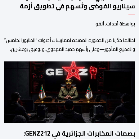
سيناريو الفوضى وتُسهم في تطويق أزمة
سبتة
بواسطة أحداث. أنفو
لطالما حذّرنا من الخطورة الممتدة لممارسات أصوات “الطابور الخامس”
والقطيع المأجور—وعلى رأسهم حميد المهدوي، وتوفيق بوعشرين،
والمعطي منجب—الذين ارتضوا لأنفسهم لعب أدوار الانتهازية، وتجاوز
أخلاقيات العمل الصحفي ومقتضيات القانون الجنائي، عبر الاستغلال
المقيت لفقر وهشاشة بعض المواطنين وتوظيف انفعالاتهم لخدمة
أجندات التهييج وضرر استقرار الوطن. وجاء بوح “أبو وائل الريفي” هذا
الأحد ليؤكد حقيقة هذه […]
بصمات المخابرات الجزائرية في GENZ212: