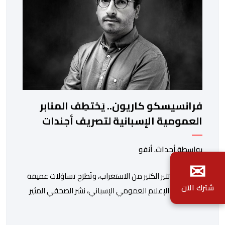
فرانسيسكو كاريون.. يَختطِف المنابر
العمومية الإسبانية لتصريف أجندات
معادية للمغرب
بواسطة أحداث. أنفو
✉
في خطوة تثير الكثير من الاستغراب، وتَطرَح تساؤلات عميقة
شترك الآن
حول مسار الإعلام العمومي الإسباني، نشر الصحفي المثير
للجدل فرانسيسكو كاريون مقالاً مطولاً ومتحيزاً على بوابة
مؤسسة الإذاعة والتلفزيون الإسبانية العمومية (RTVE).