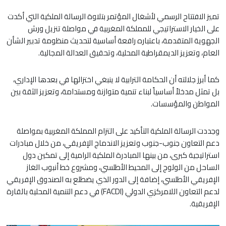
تميز الافتتاح الرسمي لأشغال المؤتمر بتلاوة الرسالة الملكية التي أكدت
على الخيار الاستراتيجي للمملكة المغربية في مواصلة تنزيل ورش
الجهوية المتقدمة، باعتباره رافعة أساسية لتحديث منظومة تدبير الشأن
العام، وتعزيز الديمقراطية المحلية، وتحقيق العدالة المجالية.
كما أبرز جلالته أن الحكامة الترابية لا ينبغي اختزالها في بعدها الإداري،
بل تمثل مدخلاً أساسياً لبناء تنمية متوازنة ومستدامة، وتعزيز الثقة بين
المواطن والمؤسسات.
وجددت الرسالة الملكية التأكيد على التزام المملكة المغربية بمواصلة
دعم التعاون جنوب-جنوب وتعزيز الاندماج الإفريقي، من خلال مبادرات
استراتيجية كبرى، من بينها المبادرة الملكية الرامية إلى تمكين دول
الساحل من الولوج إلى المحيط الأطلسي، ومشروع خط أنبوب الغاز
الإفريقي الأطلسي، إضافة إلى الدور الذي يضطلع به الصندوق الإفريقي
لدعم التعاون اللامركزي الدولي (FACDI) في دعم التنمية المحلية بالقارة
الإفريقية.