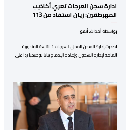
ادارة سجن العرجات تعري أكاذيب
المهرطقين: زيان استفاد من 113
استشارة و50 فحصا طبيا
بواسطة أحداث. أنفو
اصدرت إدارة السجن المحلي العرجات 1 التابعة للمندوبية
العامة لإدارة السجون وإعادة الإدماج بيانا توضيحيا ردا على
ما تم تداوله ببعض الجرائد والمواقع الالكترونية بخصوص
الوضعية الصحية للسجين محمد زيان، المعتقل بالمؤسسة
ذاتها، وذلك لتنوير الرأي العام بالحقائق والمعطيات
الدقيقة.واوضحت إدارة المؤسسة السجنية أن المعني بالأمر
يستفيد منذ إيداعه من تتبع طبي منتظم ومستمر وفقا […]