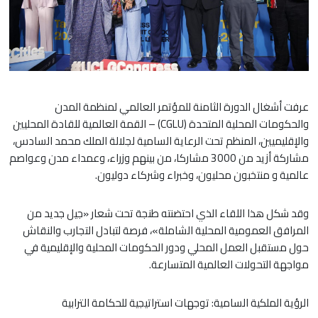
عرفت أشغال الدورة الثامنة للمؤتمر العالمي لمنظمة المدن
والحكومات المحلية المتحدة (CGLU) – القمة العالمية للقادة المحليين
والإقليميين، المنظم تحت الرعاية السامية لجلالة الملك محمد السادس،
مشاركة أزيد من 3000 مشاركا، من بينهم وزراء، وعمداء مدن وعواصم
عالمية و منتخبون محليون، وخبراء وشركاء دوليون.
وقد شكل هذا اللقاء الذي احتضنته طنجة تحت شعار «جيل جديد من
المرافق العمومية المحلية الشاملة»، فرصة لتبادل التجارب والنقاش
حول مستقبل العمل المحلي ودور الحكومات المحلية والإقليمية في
مواجهة التحولات العالمية المتسارعة.
الرؤية الملكية السامية: توجهات استراتيجية للحكامة الترابية