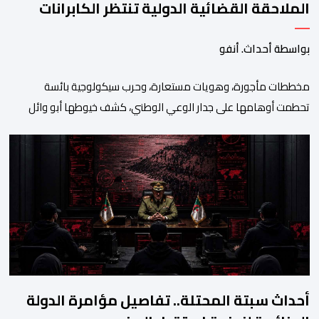
الملاحقة القضائية الدولية تنتظر الكابرانات
بواسطة أحداث. أنفو
مخططات مأجورة، وهويات مستعارة، وحرب سيكولوجية بائسة
تحطمت أوهامها على جدار الوعي الوطني، كشف خيوطها أبو وائل
الريفي في بوح جديد له هذا الأحد، استعرض من خلاله تفاصيل اجهاض
الأجهزة الأمنية المغربية لأحدث محاولات المخابرات العسكرية الجزائرية
استهداف امن المملكة واستقرارها. أكد أبو وائل الريفي أنه: “بعد
إجهاض مخططات الجارة التي تحركت سريعا عبر عملائها […]
أحداث سبتة المحتلة.. تفاصيل مؤامرة الدولة