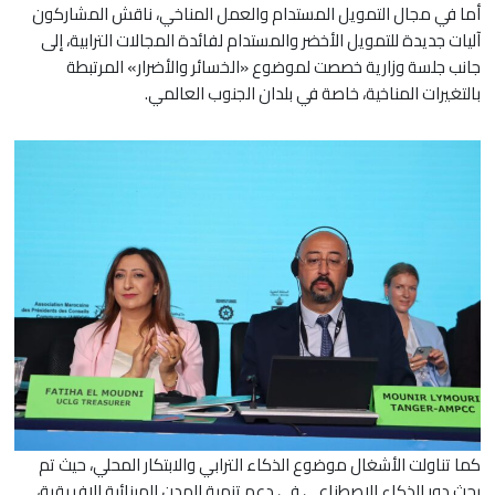
أما في مجال التمويل المستدام والعمل المناخي، ناقش المشاركون
آليات جديدة للتمويل الأخضر والمستدام لفائدة المجالات الترابية، إلى
جانب جلسة وزارية خصصت لموضوع «الخسائر والأضرار» المرتبطة
بالتغيرات المناخية، خاصة في بلدان الجنوب العالمي.
كما تناولت الأشغال موضوع الذكاء الترابي والابتكار المحلي، حيث تم
بحث دور الذكاء الاصطناعي في دعم تنمية المدن المينائية الإفريقية،