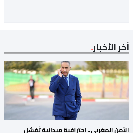
المقال الذي حَمَل عنواناً مليئاً بالإيحاءات السلبية: “المغرب،
بين غياب محمد السادس، شائعات الانتقال والاضطرابات
الاجتماعية”، يُمثِّل خروجاً غير مألوف عن الخط التحريري
المعتاد […]
آخر الأخبار
الأمن المغربي.. احترافية ميدانية تُفشل