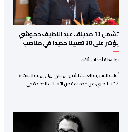
تشمل 13 مدينة.. عبد اللطيف حموشي
يؤشر على 20 تعيينا جديدا في مناصب
المسؤولية بمصالح الأمن الوطني
بواسطة أحداث. أنفو
أعلنت المديرية العامة للأمن الوطني، زوال يومه السبت 8
غشت الجاري، عن مجموعة من التعيينات الجديدة في
مناصب المسؤولية بمصالح لا ممركزة للأمن الوطني بمدن
الناظور ومراكش وأكادير وتيكيوين والعروي وأسفي ووجدة
والعيون والدار البيضاء وبني ملال وابن جرير وطنجة وأصيلة،
وذلك في إطار دينامية داخلية تهدف لضخ دماء جديدة
والاستعانة بكفاءات أمنية شابة ومتمرسة، […]