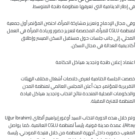
في إطار الدينامية التي تعرفها منظومة طنجة المتوسط.
وفي مجال الإدماج وتعزيز مشاركة المرأة، احتضن المؤتمر أول جمعية
لمنظمة CGLU للمرأة، المخصصة لتعزيز حضور وريادة المرأة في العمل
المحلي، إلى جانب جلسات حول مستقبل السكن الميسر وإطلاق
أكاديمية العدالة في مجال السكن.
اعتماد إعلان طنجة وتجديد هياكل الحكامة
خصصت الجلسة الختامية لعرض خلاصات أشغال مختلف الهيئات
التقريرية للمؤتمر، حيث أعلن المجلس العالمي لمنظمة المدن
والحكومات المحلية المتحدة نتائج انتخاب وتجديد هياكل قيادة
المنظمة للفترة المقبلة.
وتم خلال هذه الدورة انتخاب السيد أوغور إبراهيم ألطاي (Uğur İbrahim
Altay)، عمدة مدينة قونية، رئيساً لمنظمة CGLU العالمية. كما يواصل
المغرب حضوره داخل أجهزة المنظمة من خلال فتيحة المودني، رئيسة