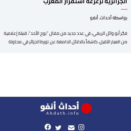
الجزائرية لزعزعة استقرار المغرب
بواسطة أحداث. أنفو
فجَّر أبو وائل الريفي، في عدد جديد من مقال “بوح الأحد”، قنبلة إعلامية
من العيار الثقيل، كاشفاً بالدلائل الدامغة عن تورط الجزائر في محاولة
جديدة لضرب الاستقرار الداخلي بالمغرب والتشويش على علاقاته
الاستراتيجية مع إسبانيا، كاشفا خيوط حملة تحريضية ممنهجة شنتها
الحسابات والمنصات التابعة للمخابرات العسكرية الجزائرية لاستدراج
الشباب والقاصرين عبر مواقع التواصل الاجتماعي، وذلك […]