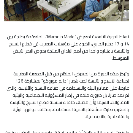
تسلط الدورة التاسعة لمعرض “Maroc In Mode”، المنعقدة بطنجة بين
14 و 17 دجنبر الجاري، الضوء على مؤهلات المغرب في قطاع النسيج
والألبسة باعتباره واحدا من أهم البلدان المنتجة بحوض البحر الأبيض
المتوسط.
وتركز هذه الدورة من المعرض، المنظم من قبل الجمعية المغربية
لصناعة النسيج والألبسة تحت شعار “دايم موروكو” بمشاركة 126
عارضا، على معايير البيئة والاستدامة في صناعة النسيج والألبسة، والتي
لم تعد خيارا، بل ضرورة ملحة في إطار المسؤولية الاجتماعية والبيئية
للمقاولات، لاسيما وأن مختلف حلقات سلسلة قطاع النسيج والألبسة
بالمغرب صارت منشغلة بالتنمية المستدامة، بمختلف جوانبها البيئية
والاقتصادية والاجتماعية.
واعتبرت الجمعية المنظمة أن ملامح تحقق طموح جعل المغرب منصة