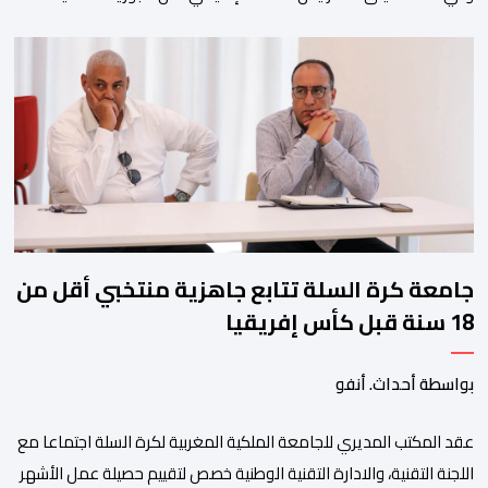
ولم تخل هذه الدورة من مؤشرات إيجابية على مستوى تنوعالمشاركة، حيث 
وتبرز هذه الأرقام الحجم الكبير الذي باتت تعرفه تظاهرةالتبوريدة خلال 
ومن المرتقب أن تعرف فعاليات الموسم إقبالا جماهيريا
واسعا،في ظل الشغف الكبير الذي يحظى به فن التبوريدة، باعتبارهأحد أبرز م
جامعة كرة السلة تتابع جاهزية منتخبي أقل من
18 سنة قبل كأس إفريقيا
بواسطة أحداث. أنفو
عقد المكتب المديري للجامعة الملكية المغربية لكرة السلة اجتماعا مع
اللجنة التقنية، والادارة التقنية الوطنية خصص لتقييم حصيلة عمل الأشهر