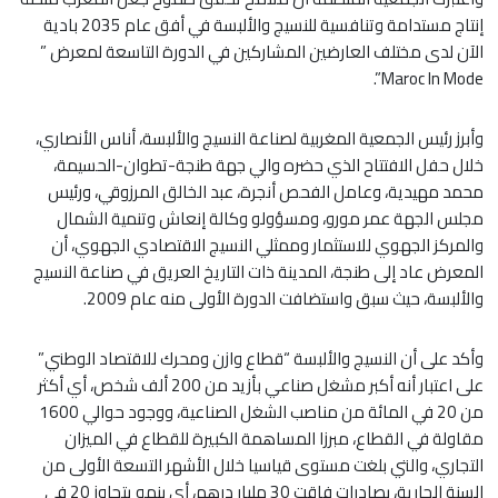
إنتاج مستدامة وتنافسية للنسيج والألبسة في أفق عام 2035 بادية
الآن لدى مختلف العارضين المشاركين في الدورة التاسعة لمعرض ”
Maroc In Mode”.
وأبرز رئيس الجمعية المغربية لصناعة النسيج والألبسة، أناس الأنصاري،
خلال حفل الافتتاح الذي حضره والي جهة طنجة-تطوان-الحسيمة،
محمد مهيدية، وعامل الفحص أنجرة، عبد الخالق المرزوقي، ورئيس
مجلس الجهة عمر مورو، ومسؤولو وكالة إنعاش وتنمية الشمال
والمركز الجهوي للاستثمار وممثلي النسيج الاقتصادي الجهوي، أن
المعرض عاد إلى طنجة، المدينة ذات التاريخ العريق في صناعة النسيج
والألبسة، حيث سبق واستضافت الدورة الأولى منه عام 2009.
وأكد على أن النسيج والألبسة “قطاع وازن ومحرك للاقتصاد الوطني”
على اعتبار أنه أكبر مشغل صناعي بأزيد من 200 ألف شخص، أي أكثر
من 20 في المائة من مناصب الشغل الصناعية، ووجود حوالي 1600
مقاولة في القطاع، مبرزا المساهمة الكبيرة للقطاع في الميزان
التجاري، والتي بلغت مستوى قياسيا خلال الأشهر التسعة الأولى من
السنة الجارية، بصادرات فاقت 30 مليار درهم، أي بنمو يتجاوز 20 في