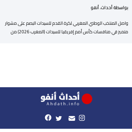
بواسطة أحداث. أنفو
واصل المنتخب الوطني المغربي لكرة القدم للسيدات البصم على مشوار
متميز في منافسات كأس أمم إفريقيا للسيدات (المغرب 2026) من
خلال عبوره إلى المربع الذهبي ، عقب فوزه على نظيره الجنوب إفريقي
بهدفين لواحد، في المباراة التي جمعتهما، مساء اليوم السبت على
أرضية ملعب مولاي الحسن بالرباط، برسم الدور ربع النهائي، ليضمن بذلك
رسميا مشاركته […]