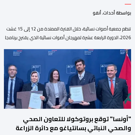
بواسطة أحداث. أنفو
تنظم جمعية أصوات نسائية، خلال الفترة الممتدة من 12 إلى 15 غشت
2026، الدورة الرابعة عشرة لمهرجان أصوات نسائية الذي يقترح برنامجا
متنوعا يجمع بين الإبداع الفني والسهرات المجانية والمبادرات
الاجتماعية والتضامنية والإنسانية. ووفق بلاغ للمنظمين، تقترح هذه
الدورة، التي تنظم تحت الرعاية السامية لصاحب الجلالة الملك محمد
السادس، تحت شعار “سيدات البحر الأبيض المتوسط، […]
"أونسا" توقع بروتوكولا للتعاون الصحي
والصحي النباتي بسانتياغو مع دائرة الزراعة