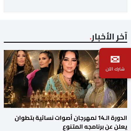
بين غياب محمد السادس، شائعات الانتقال والاضطرابات
الاجتماعية”، يُمثِّل خروجاً غير مألوف عن الخط التحريري
المعتاد […]
آخر الأخبار
✉
شترك الآن
الدورة الـ14 لمهرجان أصوات نسائية بتطوان
يعلن عن برنامجه المتنوع