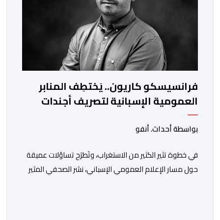
فرانسيسكو كاريون.. يَختطِف المنابر
العمومية الإسبانية لتصريف أجندات
معادية للمغرب
بواسطة أحداث. أنفو
في خطوة تثير الكثير من الاستغراب، وتَطرَح تساؤلات عميقة
حول مسار الإعلام العمومي الإسباني، نشر الصحفي المثير
للجدل فرانسيسكو كاريون مقالاً مطولاً ومتحيزاً على بوابة
مؤسسة الإذاعة والتلفزيون الإسبانية العمومية (RTVE).
المقال الذي حَمَل عنواناً مليئاً بالإيحاءات السلبية: “المغرب،