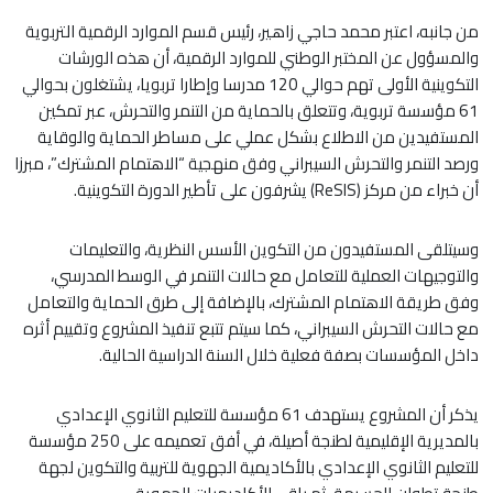
من جانبه، اعتبر محمد حاجي زاهير، رئيس قسم الموارد الرقمية التربوية
والمسؤول عن المختبر الوطني للموارد الرقمية، أن هذه الورشات
التكوينية الأولى تهم حوالي 120 مدرسا وإطارا تربويا، يشتغلون بحوالي
61 مؤسسة تربوية، وتتعلق بالحماية من التنمر والتحرش، عبر تمكين
المستفيدين من الاطلاع بشكل عملي على مساطر الحماية والوقاية
ورصد التنمر والتحرش السيبراني وفق منهجية “الاهتمام المشترك”، مبرزا
أن خبراء من مركز (ReSIS) يشرفون على تأطير الدورة التكوينية.
وسيتلقى المستفيدون من التكوين الأسس النظرية، والتعليمات
والتوجيهات العملية للتعامل مع حالات التنمر في الوسط المدرسي،
وفق طريقة الاهتمام المشترك، بالإضافة إلى طرق الحماية والتعامل
مع حالات التحرش السيبراني، كما سيتم تتبع تنفيذ المشروع وتقييم أثره
داخل المؤسسات بصفة فعلية خلال السنة الدراسية الحالية.
يذكر أن المشروع يستهدف 61 مؤسسة للتعليم الثانوي الإعدادي
بالمديرية الإقليمية لطنجة أصيلة، في أفق تعميمه على 250 مؤسسة
للتعليم الثانوي الإعدادي بالأكاديمية الجهوية للتربية والتكوين لجهة