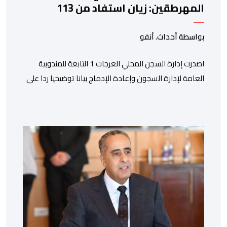
المهرطقين: زيان استفاد من 113
استشارة و50 فحصا طبيا
بواسطة أحداث. أنفو
اصدرت إدارة السجن المحلي العرجات 1 التابعة للمندوبية
العامة لإدارة السجون وإعادة الإدماج بيانا توضيحيا ردا على
ما تم تداوله ببعض الجرائد والمواقع الالكترونية بخصوص
الوضعية الصحية للسجين محمد زيان، المعتقل بالمؤسسة
ذاتها، وذلك لتنوير الرأي العام بالحقائق والمعطيات
الدقيقة.واوضحت إدارة المؤسسة السجنية أن المعني بالأمر
يستفيد منذ إيداعه من تتبع طبي منتظم ومستمر وفقا […]