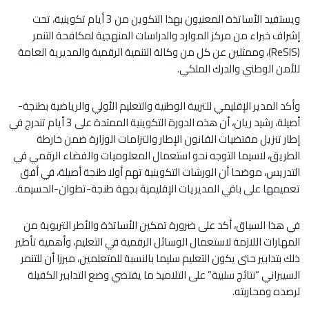
ويستفيد الأساتذة المعنيون بهذا التكوين من 3 أيام تكوينية، تحت
إشراف خبراء من مركز الموارد والدراسات المنهجية لمكافحة التنمر
(ReSIS)، وممثلين عن كل من وكالة التنمية الرقمية والمديرية العامة
للأمن الوطني والدرك الملكي.
وأكد المدير الإقليمي للتربية الوطنية والتعليم الأولي والرياضية بطنجة-
أصيلة، رشيد ريان، أن هذه الدورة التكوينية الممتدة على 3 أيام تندرج في
إطار تنزيل مقتضيات القانون الإطار والتزامات الوزارة ضمن خارطة
الطريق، لاسيما التوجه نحو استعمال المعلوميات والفضاء الرقمي في
التدريس، موضحا أن الورشات التكوينية تهم أولا طنجة أصيلة، في أفق
تعميمها على باقي المديريات الإقليمية بجهة طنجة-تطوان-الحسيمة.
في هذا السياق، أكد على ضرورة تمكين الأساتذة والأطر التربوية من
المهارات اللازمة لاستعمال الوسائل الرقمية في التعليم، وأهمية تأطير
ذلك بتدابير حتى يكون التعليم سليما بالنسبة للمتعلمين، مبرزا أن للتنمر
السيبراني “نتائج سلبية” على التلاميذ ما يقتضي وضع التدابير الكفيلة
لرصده ومحاربته.