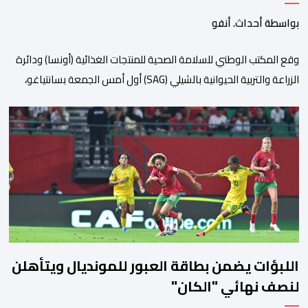
وتربية المواشي
بواسطة أحداث. أنفو
وقع المكتب الوطني للسلامة الصحية للمنتجات الغذائية (أونسا) ودائرة
الزراعة والتربية الحيوانية بالشيلي (SAG) أول أمس الجمعة بسانتياغو،
بروتوكولا للتعاون في مجال الحجر الصحي وحماية الصحة النباتية،
والصحة الحيوانية. وسيمكن هذا البروتوكول الذي تم توقيعه بحضور
مسؤولين عن السلطات الشيلية، وممثلين عن القطاع الخاص ومن
أوساط التصدير، من مواءمة الإجراءات الصحية، والصحية النباتية المطبقة
على […]
اللبؤات يضمن بطاقة العبور للمونديال ويتأهلن
لنصف نهائي "الكان"