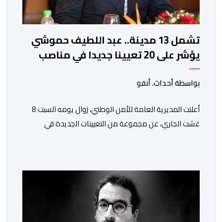
تشمل 13 مدينة.. عبد اللطيف حموشي
يؤشر على 20 تعيينا جديدا في مناصب
المسؤولية بمصالح الأمن الوطني
بواسطة أحداث. أنفو
أعلنت المديرية العامة للأمن الوطني، زوال يومه السبت 8
غشت الجاري، عن مجموعة من التعيينات الجديدة في
مناصب المسؤولية بمصالح لا ممركزة للأمن الوطني بمدن
الناظور ومراكش وأكادير وتيكيوين والعروي وأسفي ووجدة
والعيون والدار البيضاء وبني ملال وابن جرير وطنجة وأصيلة،
وذلك في إطار دينامية داخلية تهدف لضخ دماء جديدة
والاستعانة بكفاءات أمنية شابة ومتمرسة، […]