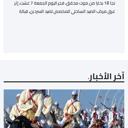
نجا 18 بحارا من موت محقق، فجر اليوم الجمعة 7 غشت، إثر
غرق مركب الصيد الساحلي المخصص لصيد السردين، قبالة
سواحل مدينة الداخلة. ووفق المعطيات المتوفرة، فإن
الحادث وقع بعدما تسربت كميات كبيرة من المياه إلى داخل
المركب أثناء مزاولته نشاط الصيد البحري، قبل أن تتفاقم
الوضعية وينتهي الأمر بغرقه، ما استنفر عدداً من مراكب […]
آخر الأخبار