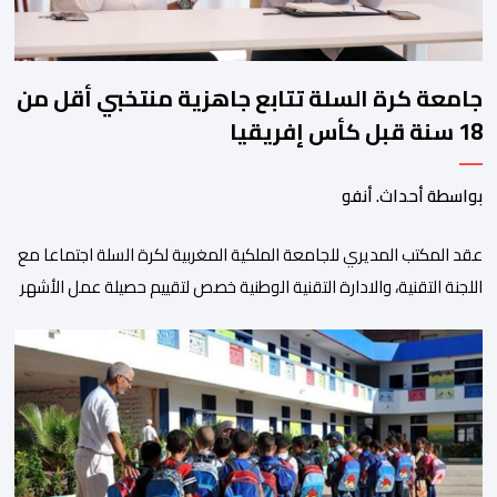
جامعة كرة السلة تتابع جاهزية منتخبي أقل من
18 سنة قبل كأس إفريقيا
بواسطة أحداث. أنفو
عقد المكتب المديري للجامعة الملكية المغربية لكرة السلة اجتماعا مع
اللجنة التقنية، والادارة التقنية الوطنية خصص لتقييم حصيلة عمل الأشهر
الثلاثة الماضية، والوقوف على مختلف المحطات التي شهدتها
المنتخبات الوطنية خلال الفترة الأخيرة. وشهد الاجتماع تقديم عرض
مفصل حول مشاركة المنتخبين الوطنيين لأقل من 18 سنة، إناثا وذكورا،
من طرف اللجنة التقنية التي واكبت كل […]