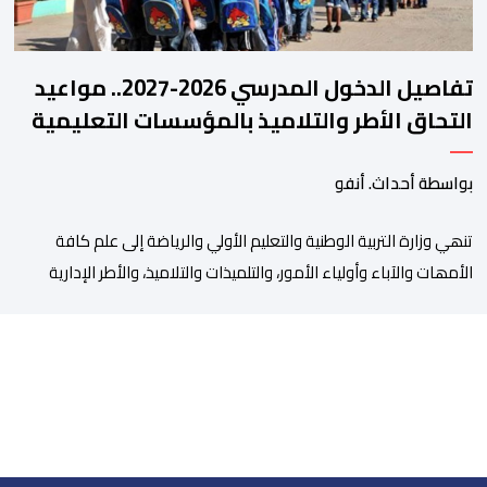
تفاصيل الدخول المدرسي 2026-2027.. مواعيد
التحاق الأطر والتلاميذ بالمؤسسات التعليمية
بواسطة أحداث. أنفو
تنھي وزارة التربیة الوطنیة والتعلیم الأولي والریاضة إلى علم كافة
الأمھات والآباء وأولیاء الأمور، والتلمیذات والتلامیذ، والأطر الإداریة
والتربویة وإلى الرأي العام الوطني، أن الدخول المدرسي لسنة 2026-
2027 سیتم في موعده الرسمي المحدد سلفا طبقا لمقتضیات المقرر
الوزاري رقم 047.26 الصادر بتاریخ 3 یولیوز 2026 بشأن تنظیم السنة
الدراسیة. وأوضحت الوزارة، في بلاغ، أن أطر […]