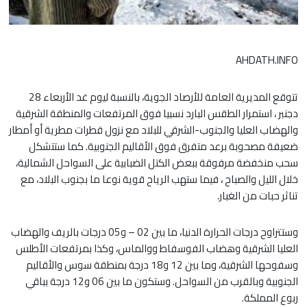
AHDATH.INFO
تتوقع المديرية العامة للأرصاد الجوية، بالنسبة ليوم غد الأربعاء 28
دجنبر ، استمرار الطقس البارد نسبيا فوق المرتفعات والمنطقة الشرقية
والهضاب العليا والجنوب-الشرقي للبلاد مع نزول قطرات مطرية أو أمطار
ضعيفة مصحوبة برعد متفرق فوق الأقاليم الجنوبية. كما ستتشكل
سحب منخفضة مرفوقة ببعض الكتل الضبابية على السواحل الشمالية،
خلال الليل والصباح ، فيما ستهب الرياح قوية نوعا ما بجنوب البلاد، مع
تناثر حبات من الغبار.
وستتراوح درجات الحرارة الدنيا، ما بين 02 – و05 درجات بالريف والهضاب
العليا الشرقية وهضاب الفوسفاط ووالماس، وكذا بمرتفعات الأطلس
وسفوحها الشرقية، وما بين 12 و18 درجة بمنطقة سوس والأقاليم
الجنوبية وبالقرب من السواحل. وستكون ما بين 06 و12 درجة بباقي
ربوع المملكة.