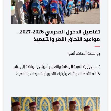
تفاصيل الدخول المدرسي 2026-2027..
مواعيد التحاق الأطر والتلاميذ
بالمؤسسات التعليمية
بواسطة أحداث. أنفو
تنھي وزارة التربیة الوطنیة والتعلیم الأولي والریاضة إلى علم
كافة الأمھات والآباء وأولیاء الأمور، والتلمیذات والتلامیذ،
والأطر الإداریة والتربویة وإلى الرأي العام الوطني، أن الدخول
المدرسي لسنة 2026-2027 سیتم في موعده الرسمي
المحدد سلفا طبقا لمقتضیات المقرر الوزاري رقم 047.26
الصادر بتاریخ 3 یولیوز 2026 بشأن تنظیم السنة الدراسیة.
وأوضحت الوزارة، في بلاغ، أن أطر […]