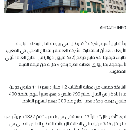
AHDATH.INFO
بدأ تداول أسهم شركة “أكديطال” في بورصة الدار البيضاء، البارحة
الأربعاء، بعد أن استقطبت الشركة العاملة بالقطاع الصحي في المغرب
طلبات قيمتها 4.5 مليار درهم (432 مليون دولار) في الطرح العام الأولي
لأسهمها، بما يوازي تغطية الطرح بنحو 4 مرّات من قيمة المبلغ
المطلوب.
الشركة جمعت من عملية الاكتتاب 1.2 مليار درهم (111 مليون دولار)،
عبر زيادة رأس المال بمبلغ 799 مليون درهم، وبيع أسهم بقيمة 400
مليون درهم، وحُدِّد سعر الطرح عند 300 درهم للسهم الواحد.
لدى “أكديطال” حالياً 17 مستشفى في 6 مدن، تضمّ 1822 سريراً، وهو
ما يمثل 15% من إجمالي الطاقة الإيوائية للقطاع الخاص الصحي في