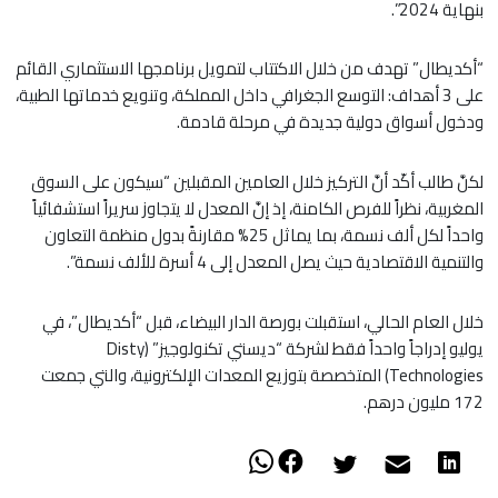
بنهاية 2024”.
“أكديطال” تهدف من خلال الاكتتاب لتمويل برنامجها الاستثماري القائم
على 3 أهداف: التوسع الجغرافي داخل المملكة، وتنويع خدماتها الطبية،
ودخول أسواق دولية جديدة في مرحلة قادمة.
لكنَّ طالب أكّد أنَّ التركيز خلال العامين المقبلين “سيكون على السوق
المغربية، نظراً للفرص الكامنة، إذ إنَّ المعدل لا يتجاوز سريراً استشفائياً
واحداً لكل ألف نسمة، بما يماثل 25% مقارنةً بدول منظمة التعاون
والتنمية الاقتصادية حيث يصل المعدل إلى 4 أسرة للألف نسمة”.
خلال العام الحالي، استقبلت بورصة الدار البيضاء، قبل “أكديطال”، في
يوليو إدراجاً واحداً فقط لشركة “ديستي تكنولوجيز” (Disty
Technologies) المتخصصة بتوزيع المعدات الإلكترونية، والتي جمعت
172 مليون درهم.