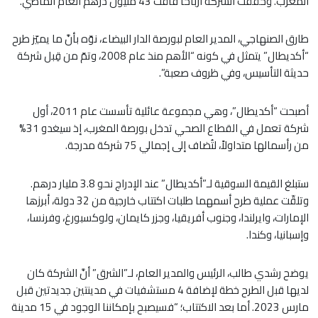
المغرب. وحققت الشركة أرباحاً فاقت 43 مليون درهم العام الماضي.
طارق الصنهاجي، المدير العام لبورصة الدار البيضاء، نوّه بأنَّ ما يميّز طرح
“أكديطال” يتمثل في كونه “الأهم منذ عام 2008، وتمّ من قِبل شركة
حديثة التأسيس، وفي ظروف صعبة”.
أصبحت “أكديطال”، وهي مجموعة عائلية تأسست عام 2011، أول
شركة تعمل في القطاع الصحي تدخل بورصة المغرب، إذ سيغدو 31%
من رأسمالها متداولاً، لتُضاف إلى إجمالي 75 شركة مدرجة.
ستبلغ القيمة السوقية لـ”أكديطال” عند الإدراج نحو 3.8 مليار درهم.
وتلقّت عملية طرح أسمهما طلبات اكتتاب خارجية من 32 دولة، أبرزها
الإمارات، وايرلندا، وجنوب أفريقيا، وجزر كايمان، ولوكسبورغ، وفرنسا،
وإسبانيا، وكندا.
يوضح رشدي طالب، الرئيس والمدير العام، لـ”الشرق” أنَّ الشركة كان
لديها قبل الطرح خطة لإضافة 4 مستشفيات في مدينتين جديدتين قبل
مارس 2023. أما بعد الاكتتاب؛ “فسيصبح بإمكاننا الوجود في 15 مدينة