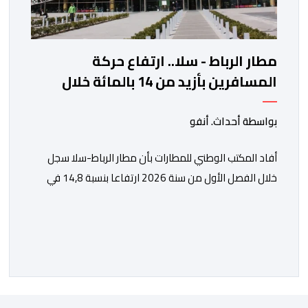
مطار الرباط - سلا.. ارتفاع حركة
المسافرين بأزيد من 14 بالمائة خلال
الفصل الأول من 2026
بواسطة أحداث. أنفو
أفاد المكتب الوطني للمطارات بأن مطار الرباط-سلا سجل
خلال الفصل الأول من سنة 2026 ارتفاعا بنسبة 14,8 في
المائة في حركة المسافرين مقارنة مع نفس الفترة من
السنة الماضية. واستقبل هذا المطار مليون و217 ألف و574
مسافرا خلال الستة أشهر الأولى من السنة الجارية، مقابل
مليون و60 ألف و480 مسافرا خلال الفترة ذاتها من سنة
[…]