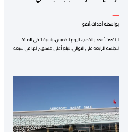
بواسطة أحداث.أنفو
ارتفعت أسعار الذهب، اليوم الخميس، بنسبة 1 في المائة
للجلسة الرابعة على التوالي، لتبلغ أعلى مستوى لها في سبعة
أسابيع، مدعومة بتراجع الدولار وانخفاض عوائد سندات
الخزانة الأمريكية. وزاد سعر الذهب في المعاملات الفورية
بنسبة 1 في المائة إلى 4285,69 دولارا للأوقية، مسجلا أعلى
مستوى له منذ 18 يونيو الماضي، فيما ارتفعت العقود
الأمريكية الآجلة […]