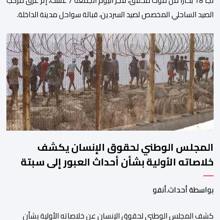
نجا 18 بحارا من موت محقق، فجر اليوم الجمعة 7 غشت، إثر غرق مركب
الصيد الساحلي المخصص لصيد السردين، قبالة سواحل مدينة الداخلة.
ووفق المعطيات المتوفرة، فإن الحادث وقع بعدما تسربت كميات
كبيرة من المياه إلى داخل المركب أثناء مزاولته نشاط الصيد البحري، قبل
أن تتفاقم الوضعية وينتهي الأمر بغرقه، ما استنفر عدداً من مراكب […]
المجلس الوطني لحقوق الإنسان يكشف
خلاصاته الأولية بشأن أحداث العبور إلى سبتة
ومليلية
بواسطة أحداث.أنفو
كشف المجلس الوطني لحقوق الإنسان عن خلاصاته الأولية بشأن