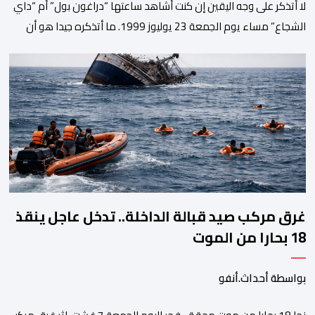
لا أتذكر على وجه اليقين إن كنت أشاهد ساعتها “دراغون بول” أم “داي
الشجاع” مساء يوم الجمعة 23 يوليوز 1999. ما أتذكره جيدا هو أن
البث انقطع فجأة. اختفت شخصيات الرسوم المتحركة، وحلت محلها
تلاوة القرآن الكريم، ثم جاء الإعلان الرسمي عن وفاة الملك الحسن
الثاني طيب الله ثراه، رافقته هيستيريا من البكاء داخل المنزل […]
غرق مركب صيد قبالة الداخلة.. تدخل عاجل ينقذ
18 بحارا من الموت
بواسطة أحداث.أنفو