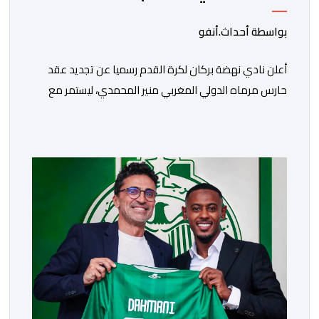
بواسطة أحداث.أنفو
​أعلن نادي نهضة بركان لكرة القدم رسميا عن تجديد عقد
حارس مرماه الدولي المغربي منير المحمدي، ليستمر مع
الفريق البرتقالي بعقد يمتد حتى صيف عام 2028. ​وجاء هذا
الإعلان عبر الحسابات الرسمية للنادي على منصات التواصل
الاجتماعي، مصحوبا بعبارة “الرحلة مستمرة”، في إشارة إلى
رغبة الإدارة في الحفاظ على ركائز الفريق والتعزيز من
استقراره الفني […]