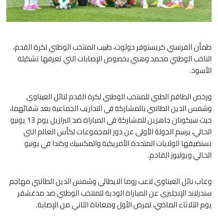
طمأن الفرنسي كريستوفر دولوت، طبيب المنتخب الوطني لكرة القدم،
الناخب الوطني محمد وهبي بخصوص الإصابات التي تعرفها تشكيلة
الأسود.
ورخص الطاقم الطبي للمنتخب الوطني لكرة القدم لنائل العيناوي
وشمس الدين الطالبي بالمشاركة في التداريب الجماعية بعد شفائهما،
حيث سيكونان جاهزين للمشاركة في المباراة ضد البرازيل يوم 13 يونيو
الحالي، برسم الجولة الأولى عن دور المجموعات لكأس العالم التي
تستضيفها الولايات المتحدة الأمريكية والمكسيك وكندا في يونيو
الحالي ويوليوز القادم.
وغاب نائل العيناوي لاعب روما الايطالي وشمس الدين الطالبي مهاجم
سندرلاند الإنجليزي عن المباراة الودية للمنتخب الوطني ضد مدغشقر
يوم الثلاثاء الماضي، لمرض الأول ومعاناة الثاني من الإصابة.