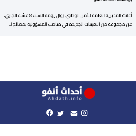
أعلنت المديرية العامة للأمن الوطني، زوال يومه السبت 8 غشت الجاري،
عن مجموعة من التعيينات الجديدة في مناصب المسؤولية بمصالح لا
ممركزة للأمن الوطني بمدن الناظور ومراكش وأكادير وتيكيوين
والعروي وأسفي ووجدة والعيون والدار البيضاء وبني ملال وابن جرير
وطنجة وأصيلة، وذلك في إطار دينامية داخلية تهدف لضخ دماء جديدة
والاستعانة بكفاءات أمنية شابة ومتمرسة، […]
هذا الموقع
راسلونا