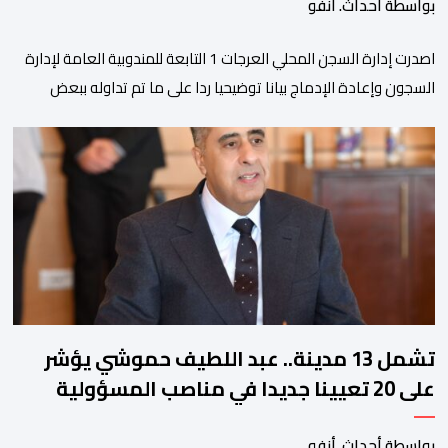
بواسطة أحداث. أنفو
اصدرت إدارة السجن المحلي العرجات 1 التابعة للمندوبية العامة لإدارة
السجون وإعادة الإدماج بيانا توضيحيا ردا على ما تم تداوله ببعض
الجرائد والمواقع الالكترونية بخصوص الوضعية الصحية للسجين محمد
زيان، المعتقل بالمؤسسة ذاتها، وذلك لتنوير الرأي العام بالحقائق
والمعطيات الدقيقة.واوضحت إدارة المؤسسة السجنية أن المعني
بالأمر يستفيد منذ إيداعه من تتبع طبي منتظم ومستمر وفقا […]
تشمل 13 مدينة.. عبد اللطيف حموشي يؤشر
على 20 تعيينا جديدا في مناصب المسؤولية
بمصالح الأمن الوطني
بواسطة أحداث. أنفو