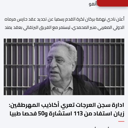
بواسطة أحداث.أنفو
​أعلن نادي نهضة بركان لكرة القدم رسميا عن تجديد عقد حارس مرماه
الدولي المغربي منير المحمدي، ليستمر مع الفريق البرتقالي بعقد يمتد
حتى صيف عام 2028. ​وجاء هذا الإعلان عبر الحسابات الرسمية للنادي
على منصات التواصل الاجتماعي، مصحوبا بعبارة “الرحلة مستمرة”، في
إشارة إلى رغبة الإدارة في الحفاظ على ركائز الفريق والتعزيز من
استقراره الفني […]
ادارة سجن العرجات تعري أكاذيب المهرطقين:
زيان استفاد من 113 استشارة و50 فحصا طبيا