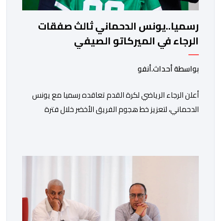
رسميا..يونس الدحماني ثالث صفقات
الرجاء في الميركاتو الصيفي
بواسطة أحداث.أنفو
أعلن الرجاء الرياضي لكرة القدم تعاقده رسميا مع يونس
الدحماني، لتعزيز خط هجوم الفريق الأخضر خلال فترة
الانتقالات الصيفية الحالية. ​ويمتد العقد الذي يربط الدحماني
بالنسور لعدة سنوات حتى عام 2030، حيث يعول عليه
الطاقم التقني للرجاء لتقديم الإضافة المرجوة في
المسابقات المحلية والقارية المقبلة. ​وجاء هذا التعاقد بعد
أداء لافت قدمه اللاعب برفقة اتحاد […]