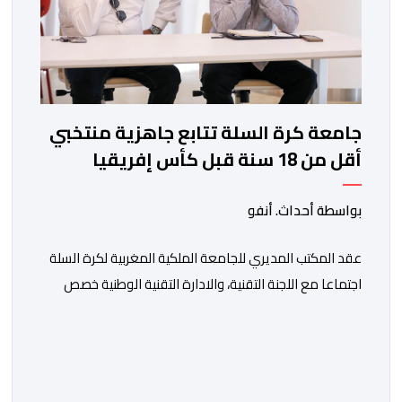
جامعة كرة السلة تتابع جاهزية منتخبي
أقل من 18 سنة قبل كأس إفريقيا
بواسطة أحداث. أنفو
عقد المكتب المديري للجامعة الملكية المغربية لكرة السلة
اجتماعا مع اللجنة التقنية، والادارة التقنية الوطنية خصص
لتقييم حصيلة عمل الأشهر الثلاثة الماضية، والوقوف على
مختلف المحطات التي شهدتها المنتخبات الوطنية خلال
الفترة الأخيرة. وشهد الاجتماع تقديم عرض مفصل حول
مشاركة المنتخبين الوطنيين لأقل من 18 سنة، إناثا وذكورا،