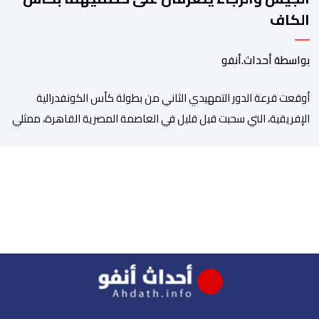
الكاف
بواسطة أحداث.أنفو
أوقعت قرعة الدور التمهيدي الثاني من بطولة كأس الكونفدرالية
الإفريقية، التي سحبت قبل قليل في العاصمة المصرية القاهرة، ممثلي
كرة القدم المغربية الرجاء الرياضي والجيش الملكي في مواجهات
مرتقبة أمام أندية غرب ووسط القارة. ​وسيكون نادي الرجاء الرياضي
على موعد مع مواجهة المتأهل من المباراة التي تجمع بين إيل
كانيمي واريورز النيجيري ونادي أوديب ممثل […]