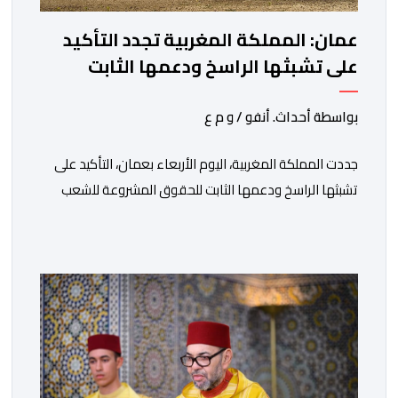
عمان: المملكة المغربية تجدد التأكيد
على تشبثها الراسخ ودعمها الثابت
للحقوق المشروعة للشعب الفلسطيني
الشقيق
بواسطة أحداث. أنفو / و م ع
جددت المملكة المغربية، اليوم الأربعاء بعمان، التأكيد على
تشبثها الراسخ ودعمها الثابت للحقوق المشروعة للشعب
الفلسطيني الشقيق في نيل حريته وإقامة دولته المستقلة
على حدود الرابع من يونيو 1967 وعاصمتها القدس
الشريف، واقتناعها بفضائل الحوار والتفاوض كسبيل وحيد
لحل الصراع الفلسطيني- الإسرائيلي، بعيدا عن أعمال العنف
والتطرف والتصرفات أحادية الجانب، وكذا انخراطها التام في
كل […]