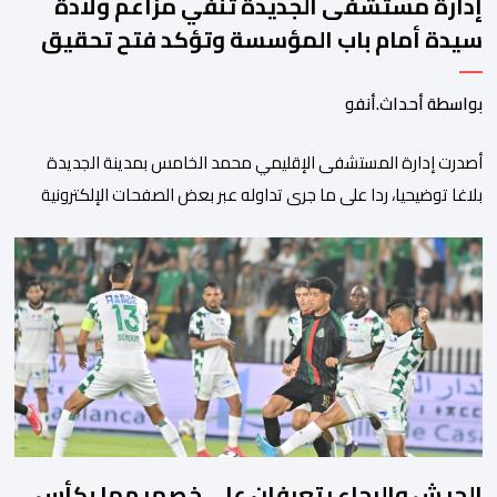
إدارة مستشفى الجديدة تنفي مزاعم ولادة
سيدة أمام باب المؤسسة وتؤكد فتح تحقيق
بواسطة أحداث.أنفو
أصدرت إدارة المستشفى الإقليمي محمد الخامس بمدينة الجديدة
بلاغا توضيحيا، ردا على ما جرى تداوله عبر بعض الصفحات الإلكترونية
ومنصات التواصل الاجتماعي بشأن مزاعم تفيد بأن سيدة حامل وضعت
مولودها أمام الباب الرئيسي للمستشفى بسبب رفض استقبالها أو
التكفل بها. وأكدت إدارة المستشفى أن السيدة المعنية حضرت إلى
مصلحة الولادة، حيث تم استقبالها وتسجيلها وإخضاعها […]
الجيش والرجاء يتعرفان على خصميهما بكأس