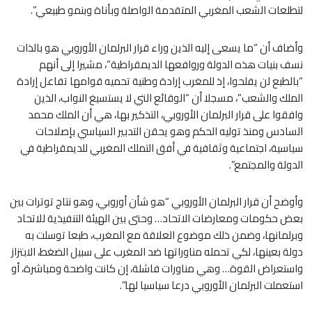
لتطلعات الشعب المغربي المتقدمة الواصلة وبأناة وبنمو طبيعي”.
وأضاف أن “ما يسعى إليه الذين وراء قرار البرلمان الأوروبي هو بالذات
نسف بنيات هذه الدولة وروافعها الديمقراطية”، مشيرا إلى أنهم
“بالطبع لن يفلحوا، إذ للمغرب إرادة وطنية تحميه قوامها تفاعل إرادة
الملك والشعب”، مسجلا أن “الوقائع التي لا يستسيغ النواب، الذين
وافقوا على قرار البرلمان الأوروبي، التذكير بها، هي أن الملك محمد
السادس ومنذ توليه الحكم وهو يحقن التدبير السياسي بإصلاحات
سياسية، اجتماعية وثقافية في أفق التملك المغربي للديمقراطية في
الدولة والمجتمع”.
وأوضح أن قرار البرلمان الأوروبي “هو شأن أوروبي، وهو نتاج توترات بين
بعض حكومات ومعارضات الاتحاد… وحتى بين الهيئة التنفيذية للاتحاد
وبرلمانها، وضمن ذلك موضوع العلاقة مع المغرب، طبعا توسلت به
دولة بعينها، لكي تحمله مناوراتها ضد المغرب على سبيل الضغط، الابتزاز
واستعراض القوة… وهي مناورات فاشلة، إن كانت واضحة ومباشرة، أو
استعملت البرلمان الأوروبي درعا سياسيا لها”.