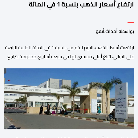
ارتفاع أسعار الذهب بنسبة 1 في المائة
بواسطة أحداث.أنفو
ارتفعت أسعار الذهب، اليوم الخميس، بنسبة 1 في المائة للجلسة الرابعة
على التوالي، لتبلغ أعلى مستوى لها في سبعة أسابيع، مدعومة بتراجع
الدولار وانخفاض عوائد سندات الخزانة الأمريكية. وزاد سعر الذهب في
المعاملات الفورية بنسبة 1 في المائة إلى 4285,69 دولارا للأوقية،
مسجلا أعلى مستوى له منذ 18 يونيو الماضي، فيما ارتفعت العقود
الأمريكية الآجلة […]