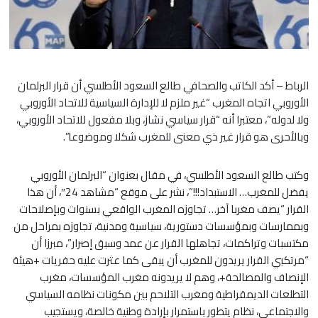
الرباط – أكد الكاتب والصحافي طالع السعود الأطلسي أن قرار البرلمان
الأوروبي اتجاه المغرب “غير ملزم لا للإدارة السياسية للاتحاد الأوروبي
ولا لدوله”، معتبرا أنه “قرار سياسي نشاز، وبلا مفعول للاتحاد الأوروبي،
وبالأحرى هو قرار غير ذي معنى للمغرب شكلا وموضوعا”.
وكتب طالع السعود الأطلسي، في مقال بعنوان “البرلمان الأوروبي
يفضل للمغرب… الاستبداد!!!”، نشر على موقع “مشاهد 24″، أن هذا
القرار “يصف مغربا آخر… تجاوزه المغرب الواقعي بسنوات وبإصلاحات
وبممارسات وبمؤسسات دستورية، سياسية ومدنية، تجاوزه بمراحل من
مكتسبات وتراكمات، تجاهلها القرار عن عمد وسبق إصرار”، مبرزا أن
“مرتكبي القرار يريدون للمغرب أن يبقى كما عثرت عليه حفريات +هيئة
الإنصاف والمصالحة+، وهم لا يريدونه مغرب المؤسسات، مغرب
التطلعات الديمقراطية ومغرب التلاحم بين مكونات نظامه السياسي
والاجتماعي، نظام يتطور باستمرار بإرادة وطنية خالصة، ويستجيب