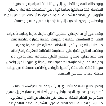
ونوه طالع السعود الأطلسي إلى أن “القبة” السياسية والمعنوية
المغربية أثبتت فعاليتها وجاهزيتها وهي تسقط قذيفة قرار البرلمان
الأوروبي في الضفة الشمالية للمتوسط، مؤكدا أن ذلك كان “تمرينا جيدا
وناجحا… وسيعود المغرب إلى انشراحه بثقته في ذاته وبوطنيته”.
وشدد على أن رد البرلمان المغربي “كان حازما، صارما وعارما بأصوات
التعبيرات السياسية، النقابية والمهنية، المدينة للقرار والغاضبة منه،
مسجلا أن المجلس الأعلى للسلطة القضائية كان عميقا ودقيقا
وفاضحا لتطاول القرار على الممارسة القضائية المغربية وافتراءاته
ومزاعمه حولها، وصدح المجلس الأعلى للصحافة المغربية في رده
بحقيقة أوضاع الممارسة الصحفية المغربية والتي غيبها القرار، وأعمل
فيها انتقائية متعسفة وأثخنها بتأويلات وأكاذيب مستقاة من جهات
معلنة العداء السياسي للمغرب.
وخلص طالع السعود الأطلسي إلى أن ردود تلك المؤسسات كانت
“صادرة من عمقها الديمقراطي، فهي أصلا ثمرة مسار طويل، عسير
ومؤلم من انضاج الاختيار الديمقراطي وتأصيله في الكيان المغربي،
مسار سرع انجازاته تلاحم الملك والقوى الشعبية… وهذا التلاحم هو