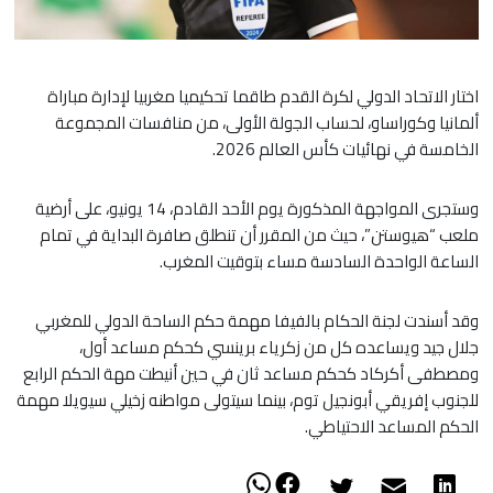
اختار الاتحاد الدولي لكرة القدم طاقما تحكيميا مغربيا لإدارة مباراة
ألمانيا وكوراساو، لحساب الجولة الأولى، من منافسات المجموعة
الخامسة في نهائيات كأس العالم 2026.
​وستجرى المواجهة المذكورة يوم الأحد القادم، 14 يونيو، على أرضية
ملعب “هيوستن”، حيث من المقرر أن تنطلق صافرة البداية في تمام
الساعة الواحدة السادسة مساء بتوقيت المغرب.
​وقد أسندت لجنة الحكام بالفيفا مهمة حكم الساحة الدولي للمغربي
جلال جيد ويساعده كل من زكرياء برينسي كحكم مساعد أول،
ومصطفى أكركاد كحكم مساعد ثان في حين أنيطت مهة الحكم الرابع
للجنوب إفريقي أبونجيل توم، بينما سيتولى مواطنه زخيلي سيويلا مهمة
الحكم المساعد الاحتياطي.