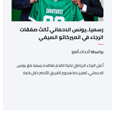
رسميا..يونس الدحماني ثالث صفقات
الرجاء في الميركاتو الصيفي
بواسطة أحداث.أنفو
أعلن الرجاء الرياضي لكرة القدم تعاقده رسميا مع يونس
الدحماني، لتعزيز خط هجوم الفريق الأخضر خلال فترة
الانتقالات الصيفية الحالية. ​ويمتد العقد الذي يربط الدحماني
بالنسور لعدة سنوات حتى عام 2030، حيث يعول عليه
الطاقم التقني للرجاء لتقديم الإضافة المرجوة في
المسابقات المحلية والقارية المقبلة. ​وجاء هذا التعاقد بعد
أداء لافت قدمه اللاعب برفقة اتحاد […]