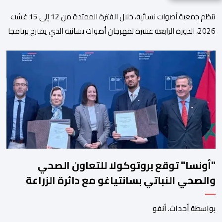
تنظم جمعية أصوات نسائية، خلال الفترة الممتدة من 12 إلى 15 غشت
2026، الدورة الرابعة عشرة لمهرجان أصوات نسائية الذي يقترح برنامجا
متنوعا يجمع بين الإبداع الفني والسهرات المجانية والمبادرات
الاجتماعية والتضامنية والإنسانية. ووفق بلاغ للمنظمين، تقترح هذه
الدورة، التي تنظم تحت الرعاية السامية لصاحب الجلالة الملك محمد
السادس، تحت شعار “سيدات البحر الأبيض المتوسط، […]
"أونسا" توقع بروتوكولا للتعاون الصحي
والصحي النباتي بسانتياغو مع دائرة الزراعة
وتربية المواشي
بواسطة أحداث. أنفو