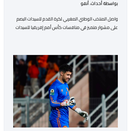
بواسطة أحداث. أنفو
واصل المنتخب الوطني المغربي لكرة القدم للسيدات البصم
على مشوار متميز في منافسات كأس أمم إفريقيا للسيدات
(المغرب 2026) من خلال عبوره إلى المربع الذهبي ، عقب
فوزه على نظيره الجنوب إفريقي بهدفين لواحد، في المباراة
التي جمعتهما، مساء اليوم السبت على أرضية ملعب مولاي
الحسن بالرباط، برسم الدور ربع النهائي، ليضمن بذلك رسميا
مشاركته […]