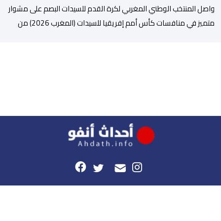
واصل المنتخب الوطني المغربي لكرة القدم للسيدات البصم على مشوار
متميز في منافسات كأس أمم إفريقيا للسيدات (المغرب 2026) من
خلال عبوره إلى المربع الذهبي ، عقب فوزه على نظيره الجنوب إفريقي
بهدفين لواحد، في المباراة التي جمعتهما، مساء اليوم السبت على
أرضية ملعب مولاي الحسن بالرباط، برسم الدور ربع النهائي، ليضمن بذلك
رسميا مشاركته […]
هذا الموقع
راسلونا
موقع أحداث.أنفو هو النسخة الرقمية لجريدة الأحداث المغربية