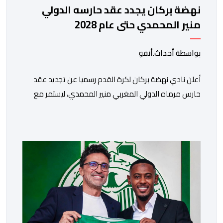
نهضة بركان يجدد عقد حارسه الدولي
منير المحمدي حتى عام 2028
بواسطة أحداث.أنفو
​أعلن نادي نهضة بركان لكرة القدم رسميا عن تجديد عقد
حارس مرماه الدولي المغربي منير المحمدي، ليستمر مع
الفريق البرتقالي بعقد يمتد حتى صيف عام 2028. ​وجاء هذا
الإعلان عبر الحسابات الرسمية للنادي على منصات التواصل
الاجتماعي، مصحوبا بعبارة “الرحلة مستمرة”، في إشارة إلى
رغبة الإدارة في الحفاظ على ركائز الفريق والتعزيز من
استقراره الفني […]