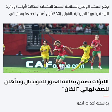
وقع المكتب الوطني للسلامة الصحية للمنتجات الغذائية (أونسا) ودائرة
الزراعة والتربية الحيوانية بالشيلي (SAG) أول أمس الجمعة بسانتياغو،
بروتوكولا للتعاون في مجال الحجر الصحي وحماية الصحة النباتية،
والصحة الحيوانية. وسيمكن هذا البروتوكول الذي تم توقيعه بحضور
مسؤولين عن السلطات الشيلية، وممثلين عن القطاع الخاص ومن
أوساط التصدير، من مواءمة الإجراءات الصحية، والصحية النباتية المطبقة
على […]
اللبؤات يضمن بطاقة العبور للمونديال ويتأهلن
لنصف نهائي "الكان"
بواسطة أحداث. أنفو