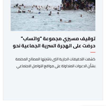
توقيف مسيرَي مجموعة "واتساب"
حرضت على الهجرة السرية الجماعية نحو
سبتة
كشفت التحقيقات الجارية التي باشرتها المصالح المختصة
بشأن الدعوات المتداولة على مواقع التواصل الاجتماعي
لتنظيم محاولات هجرة غير نظامية جماعية، عن تورط شخصين
في الإشراف على مجموعة إلكترونية استُغلت للتحريض على
عبور الحدود بشكل غير قانوني. وحسب مصادر مطلعة، فقد
أسفرت الأبحاث التقنية المنجزة عن تحديد هوية المشتبه فيه
الأول، الذي يعتقد أنه كان يشرف […]