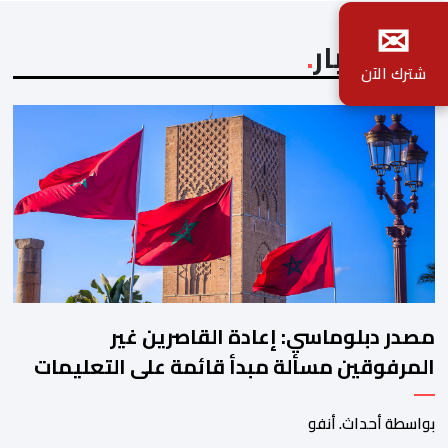
✉
آخر الأخبار
شترك الآن
مصدر دبلوماسي: إعادة القاصرين غير
المرفوقين مسألة مبدأ قائمة على التعليمات
الملكية السامية
بواسطة أحداث. أنفو