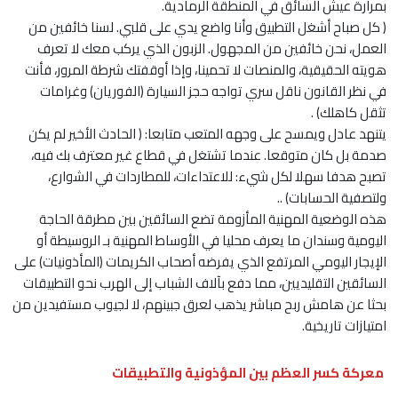
بمرارة عيش السائق في المنطقة الرمادية.
( كل صباح أشغل التطبيق وأنا واضع يدي على قلبي. لسنا خائفين من
العمل، نحن خائفين من المجهول. الزبون الذي يركب معك لا تعرف
هويته الحقيقية، والمنصات لا تحمينا، وإذا أوقفتك شرطة المرور، فأنت
في نظر القانون ناقل سري تواجه حجز السيارة (الفوريان) وغرامات
تثقل كاهلك) .
يتنهد عادل ويمسح على وجهه المتعب متابعا: ( الحادث الأخير لم يكن
صدمة بل كان متوقعا. عندما تشتغل في قطاع غير معترف بك فيه،
تصبح هدفا سهلا لكل شيء: للاعتداءات، للمطاردات في الشوارع،
ولتصفية الحسابات) ..
هذه الوضعية المهنية المأزومة تضع السائقين بين مطرقة الحاجة
اليومية وسندان ما يعرف محليا في الأوساط المهنية بـ الروسيطة أو
الإيجار اليومي المرتفع الذي يفرضه أصحاب الكريمات (المأذونيات) على
السائقين التقليديين، مما دفع بآلاف الشباب إلى الهرب نحو التطبيقات
بحثا عن هامش ربح مباشر يذهب لعرق جبينهم، لا لجيوب مستفيدين من
امتيازات تاريخية.
معركة كسر العظم بين المؤذونية والتطبيقات