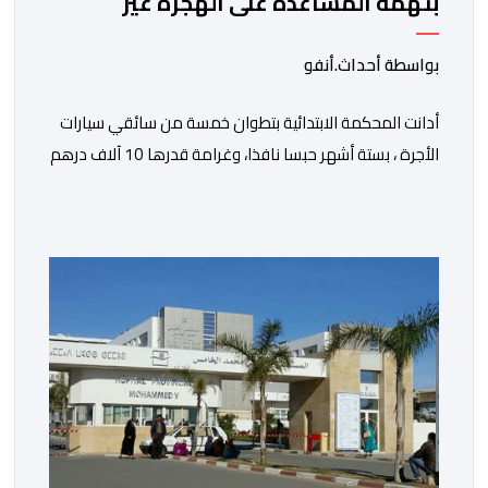
بتهمة المساعدة على الهجرة غير
النظامية
بواسطة أحداث.أنفو
أدانت المحكمة الابتدائية بتطوان خمسة من سائقي سيارات
الأجرة ، بستة أشهر حبسا نافذا، وغرامة قدرها 10 آلاف درهم
لكل محكوم، بتهمة المساعدة على الهجرة غير النظامية
على خلفية أحداث سبتة الأخيرة، وفق ما كشفت عنه مصادر
نقابية. وخلفت هذه الأحكام حالة استياء وسط مهنيي
القطاع الذين اعتبروا أن القضاء حمّل السائقين مسؤوليات
“لا يخولها […]