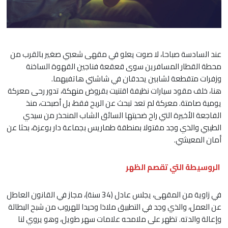
عند السادسة صباحا، لا صوت يعلو في مقهى شعبي صغير بالقرب من
محطة القطار المسافرين سوى قعقعة فناجين القهوة الساخنة
وزفرات متقطعة لشابين يحدقان في شاشتي هاتفيهما.
هنا، خلف مقود سيارات نظيفة اقتنيت بقروض منهكة، تدور رحى معركة
يومية صامتة. معركة لم تعد تبحث عن الربح فقط، بل أصبحت، منذ
الفاجعة الأخيرة التي راح ضحيتها السائق الشاب المنحذر من سيدي
الطيبي والذي وجد مقتولا بمنطقة طماريس بجماعة دار بوعزة، بحثا عن
أمان المعيشي.
الروسيطة التي تقصم الظهر
في زاوية من المقهى، يجلس عادل (34 سنة)، مجاز في القانون العاطل
عن العمل، والذي وجد في التطبيق ملاذا وحيدا للهروب من شبح البطالة
وإعالة والدته. تظهر على ملامحه علامات سهر طويل، وهو يروي لنا