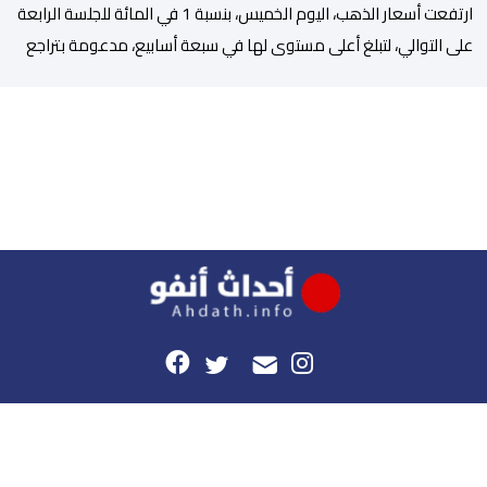
ارتفعت أسعار الذهب، اليوم الخميس، بنسبة 1 في المائة للجلسة الرابعة
على التوالي، لتبلغ أعلى مستوى لها في سبعة أسابيع، مدعومة بتراجع
الدولار وانخفاض عوائد سندات الخزانة الأمريكية. وزاد سعر الذهب في
المعاملات الفورية بنسبة 1 في المائة إلى 4285,69 دولارا للأوقية،
مسجلا أعلى مستوى له منذ 18 يونيو الماضي، فيما ارتفعت العقود
الأمريكية الآجلة […]
هذا الموقع
راسلونا
موقع أحداث.أنفو هو النسخة الرقمية لجريدة الأحداث المغربية