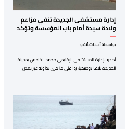
إدارة مستشفى الجديدة تنفي مزاعم
ولادة سيدة أمام باب المؤسسة وتؤكد
فتح تحقيق
بواسطة أحداث.أنفو
أصدرت إدارة المستشفى الإقليمي محمد الخامس بمدينة
الجديدة بلاغا توضيحيا، ردا على ما جرى تداوله عبر بعض
الصفحات الإلكترونية ومنصات التواصل الاجتماعي بشأن
مزاعم تفيد بأن سيدة حامل وضعت مولودها أمام الباب
الرئيسي للمستشفى بسبب رفض استقبالها أو التكفل بها.
وأكدت إدارة المستشفى أن السيدة المعنية حضرت إلى
مصلحة الولادة، حيث تم استقبالها وتسجيلها وإخضاعها […]