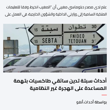
علم لدى مصدر دبلوماسي مغربي أن “المغرب انخرط، وفقا للتعليمات
الملكية السامية إلى وزارتي الداخلية والشؤون الخارجية، في العمل على
تحديد هوية القاصرين غير المرفوقين بهدف إعادتهم إلى الوطن”. وفي
هذا الإطار، أكد أن المملكة المغربية مستعدة للتنسيق مع شركائها
الإسبان والأوروبيين من أجل إعادة القاصرين غير المرفوقين. وأعرب
المصدر ذاته عن الأسف لكونه “في […]
أحداث سبتة تدين سائقي طاكسيات بتهمة
المساعدة على الهجرة غير النظامية
بواسطة أحداث.أنفو