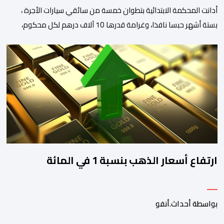
أدانت المحكمة الابتدائية بتطوان خمسة من سائقي سيارات الأجرة ،
بستة أشهر حبسا نافذا، وغرامة قدرها 10 آلاف درهم لكل محكوم،
بتهمة المساعدة على الهجرة غير النظامية على خلفية أحداث سبتة
الأخيرة، وفق ما كشفت عنه مصادر نقابية. وخلفت هذه الأحكام حالة
استياء وسط مهنيي القطاع الذين اعتبروا أن القضاء حمّل السائقين
مسؤوليات “لا يخولها […]
ارتفاع أسعار الذهب بنسبة 1 في المائة
بواسطة أحداث.أنفو