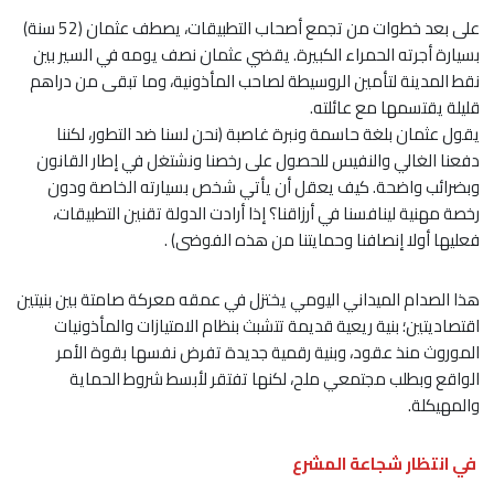
على بعد خطوات من تجمع أصحاب التطبيقات، يصطف عثمان (52 سنة)
بسيارة أجرته الحمراء الكبيرة. يقضي عثمان نصف يومه في السير بين
نقط المدينة لتأمين الروسيطة لصاحب المأذونية، وما تبقى من دراهم
قليلة يقتسمها مع عائلته.
يقول عثمان بلغة حاسمة ونبرة غاصبة (نحن لسنا ضد التطور، لكننا
دفعنا الغالي والنفيس للحصول على رخصنا ونشتغل في إطار القانون
وبضرائب واضحة. كيف يعقل أن يأتي شخص بسيارته الخاصة ودون
رخصة مهنية لينافسنا في أرزاقنا؟ إذا أرادت الدولة تقنين التطبيقات،
فعليها أولا إنصافنا وحمايتنا من هذه الفوضى) .
هذا الصدام الميداني اليومي يختزل في عمقه معركة صامتة بين بنيتين
اقتصاديتين؛ بنية ريعية قديمة تتشبث بنظام الامتيازات والمأذونيات
الموروث منذ عقود، وبنية رقمية جديدة تفرض نفسها بقوة الأمر
الواقع وبطلب مجتمعي ملح، لكنها تفتقر لأبسط شروط الحماية
والمهيكلة.
في انتظار شجاعة المشرع