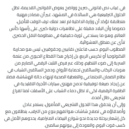
في غياب نص قانوني صريح وواضح يعوض القوانين القديمة، تظل
الحلول الترقيعية هي السائدة في المشهد، غير أن مصادر مهنية
متطابقة تؤكد أن وزارة الداخلية لم تعد تملك ترف الوقت للتأجيل،
خصوصا وأن البلاد مقبلة على تظاهرات دولية كبرى على رأسها كأس
العالم، وهو ما يستدعي ثورة حقيقية في منظومة النقل الحضري
تنأى عن منطق العشوائية.
المطلوب اليوم، حسب فاعلين نقابيين وحقوقيين، ليس هو محاربة
التكنولوجيا أو تكريس الريع، بل إخراج هذا القطاع الحيوي من عتمة
السرية إلى ضوء التنظيم، وذلك عبر فرض التثبت الرقمي الصارم من
هويات الركاب والسائقين لحماية الأرواح، ودمج السائقين الشباب في
نظام الضمان الاجتماعي والتغطية الصحية لإنهاء حالة الهشاشة، فضلا
عن إيجاد صيغة توفيقية تدمج مهنيي سيارات الأجرة التقليدية في
الطفرة الرقمية، لكي لا تظل دماء الشباب على الأسفلت ثمنا لفراغ
تشريعي طال أمده.
وإلى أن يتحقق هذا التحول التشريعي المأمول، يستمر عادل
وأصدقاؤه في تصفح شاشات هواتفهم بنوع من الترقب، ينطلقون مع
كل إشعار برحلة جديدة نحو شوارع البيضاء المترامية، يحدوهم الأمل في
كسب قوت اليوم، والعودة إلى بيوتهم سالمين.