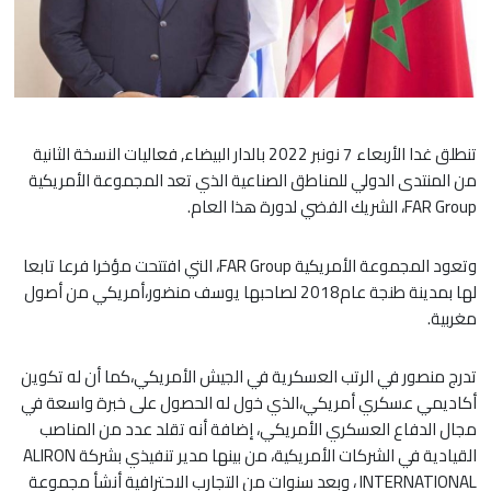
تنطلق غدا الأربعاء 7 نونبر 2022 بالدار البيضاء, فعاليات النسخة الثانية
من المنتدى الدولي للمناطق الصناعية الذي تعد المجموعة الأمريكية
FAR Group، الشريك الفضي لدورة هذا العام.
وتعود المجموعة الأمريكية FAR Group، التي افتتحت مؤخرا فرعا تابعا
لها بمدينة طنجة عام2018 لصاحبها يوسف منضور،أمريكي من أصول
مغربية.
تدرج منصور في الرتب العسكرية في الجيش الأمريكي،كما أن له تكوين
أكاديمي عسكري أمريكي،الذي خول له الحصول على خبرة واسعة في
مجال الدفاع العسكري الأمريكي، إضافة أنه تقلد عدد من المناصب
القيادية في الشركات الأمريكية، من بينها مدير تنفيذي بشركة ALIRON
INTERNATIONAL ، وبعد سنوات من التجارب الاحترافية أنشأ مجموعة