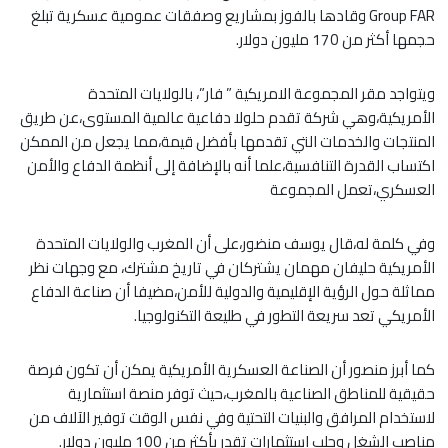
Group FAR وقادها بالفوز بمشاريع وصفقات عمومية عسكرية تبلغ
حجمها أكثر من 170 مليون دولار.
ويتواجد مقر المجموعة الامريكية ” فار”، بالولايات المتحدة
الأمريكية،وهي شركة تقدم حلولا دفاعية عالمية المستوى،عن طريق
المنتجات والخدمات التي تقدمها بأفضل قيمة،مما يجعل من الممكن
اكتساب القدرة التنافسية،علما أنه بالإضافة إلى أنظمة الدفاع والأمن
العسكري،تعمل المجموعة
وفي كلمة له،قال يوسف منضور،على أن المغرب والولايات المتحدة
الأمريكية حليفان مهمان يشتركان في تاريخ مشترك، مع وجهات نظر
مماثلة حول الرؤية الإقليمية والدولية للأمن،مضيفا أن صناعة الدفاع
الأمريكي تعد سريعة التطور في طليعة التكنولوجيا.
كما أبرز منصور أن الصناعة العسكرية الأمريكية يمكن أن تكون فرصة
حقيقية للمناطق الصناعية بالمغرب،حيث توفر منصة استثمارية
لاستخدام المرافق والبنيات التحتية وفي نفس الوقت توفير الآلاف من
مناصب الشغل وجلب استثمارات تقدر بأكثر من 100 مليون دولار.