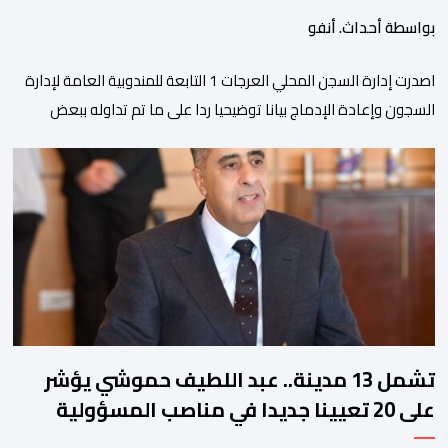
بواسطة أحداث. أنفو
اصدرت إدارة السجن المحلي العرجات 1 التابعة للمندوبية العامة لإدارة
السجون وإعادة الإدماج بيانا توضيحيا ردا على ما تم تداوله ببعض
الجرائد والمواقع الالكترونية بخصوص الوضعية الصحية للسجين محمد
زيان، المعتقل بالمؤسسة ذاتها، وذلك لتنوير الرأي العام بالحقائق
والمعطيات الدقيقة.واوضحت إدارة المؤسسة السجنية أن المعني
بالأمر يستفيد منذ إيداعه من تتبع طبي منتظم ومستمر وفقا […]
تشمل 13 مدينة.. عبد اللطيف حموشي يؤشر
على 20 تعيينا جديدا في مناصب المسؤولية
بمصالح الأمن الوطني