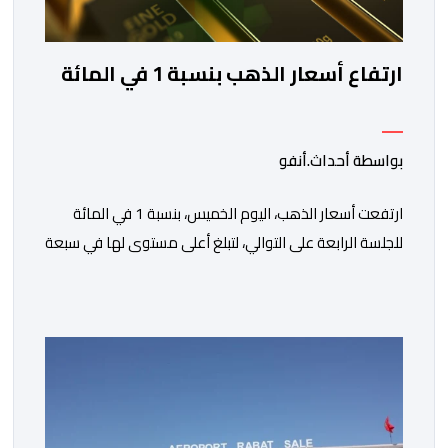
ارتفاع أسعار الذهب بنسبة 1 في المائة
بواسطة أحداث.أنفو
ارتفعت أسعار الذهب، اليوم الخميس، بنسبة 1 في المائة
للجلسة الرابعة على التوالي، لتبلغ أعلى مستوى لها في سبعة
أسابيع، مدعومة بتراجع الدولار وانخفاض عوائد سندات
الخزانة الأمريكية. وزاد سعر الذهب في المعاملات الفورية
بنسبة 1 في المائة إلى 4285,69 دولارا للأوقية، مسجلا أعلى
مستوى له منذ 18 يونيو الماضي، فيما ارتفعت العقود
الأمريكية الآجلة […]