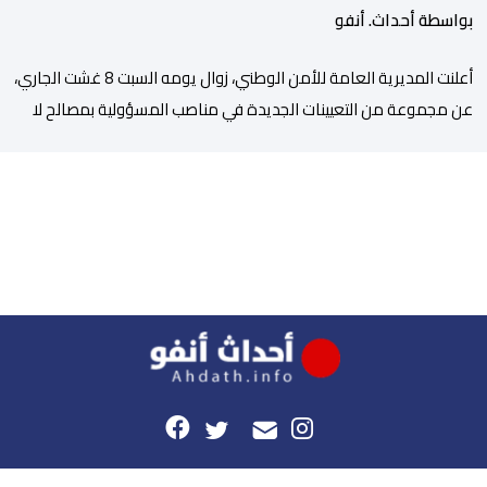
بواسطة أحداث. أنفو
أعلنت المديرية العامة للأمن الوطني، زوال يومه السبت 8 غشت الجاري،
عن مجموعة من التعيينات الجديدة في مناصب المسؤولية بمصالح لا
ممركزة للأمن الوطني بمدن الناظور ومراكش وأكادير وتيكيوين
والعروي وأسفي ووجدة والعيون والدار البيضاء وبني ملال وابن جرير
وطنجة وأصيلة، وذلك في إطار دينامية داخلية تهدف لضخ دماء جديدة
والاستعانة بكفاءات أمنية شابة ومتمرسة، […]
هذا الموقع
راسلونا