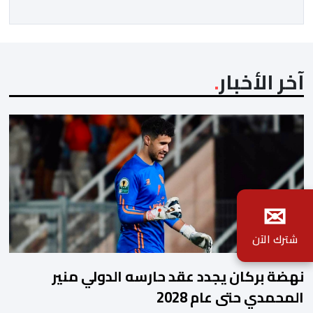
مليون و60 ألف و480 مسافرا خلال الفترة ذاتها من سنة
[…]
آخر الأخبار
✉
شترك الآن
نهضة بركان يجدد عقد حارسه الدولي منير
المحمدي حتى عام 2028