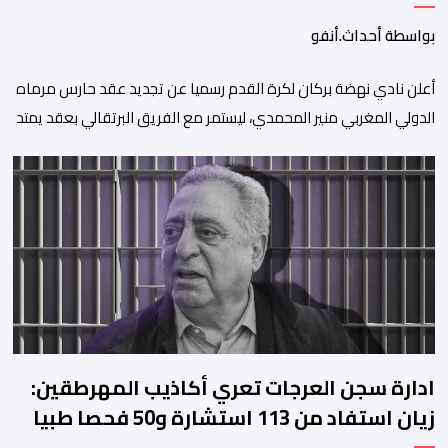
بواسطة أحداث.أنفو
​أعلن نادي نهضة بركان لكرة القدم رسميا عن تجديد عقد حارس مرماه
الدولي المغربي منير المحمدي، ليستمر مع الفريق البرتقالي بعقد يمتد
حتى صيف عام 2028. ​وجاء هذا الإعلان عبر الحسابات الرسمية للنادي
على منصات التواصل الاجتماعي، مصحوبا بعبارة “الرحلة مستمرة”، في
إشارة إلى رغبة الإدارة في الحفاظ على ركائز الفريق والتعزيز من
استقراره الفني […]
ادارة سجن العرجات تعري أكاذيب المهرطقين:
زيان استفاد من 113 استشارة و50 فحصا طبيا