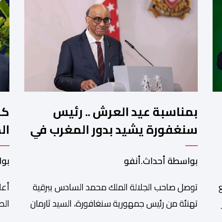
بمناسبة عيد العرش .. رئيس
كو
سنغفورة يشيد بدور المغرب في
ال
تشجيع الحوار بين الأديان
بواسطة أحداث.أنفو
بوا
توصل صاحب الجلالة الملك محمد السادس ببرقية
أعل
تهنئة من رئيس جمهورية سنغافورة، السيد ثارمان
الص
د
شانموغاراتنام، وذلك بمناسبة الذكرى السابعة
الم