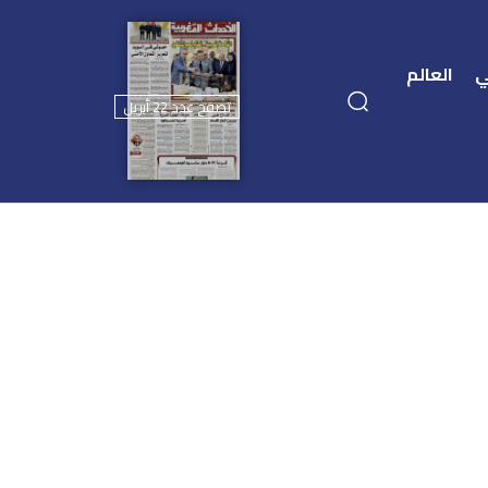
ي
العالم
تصفح عدد 22 أبريل