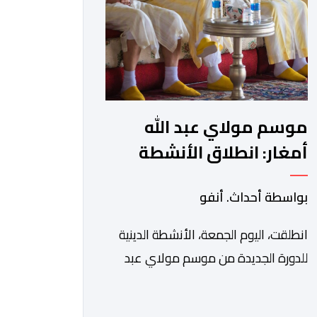
في بلاغ، أن أطر […]
موسم مولاي عبد الله
أمغار: انطلاق الأنشطة
الدينية في أجواء من
بواسطة أحداث. أنفو
الخشوع الروحي
انطلقت، اليوم الجمعة، الأنشطة الدينية
للدورة الجديدة من موسم مولاي عبد
الله أمغار، برئاسة والي جهة الدار البيضاء-
سطات، وعامل إقليم الجديدة، ورئيس