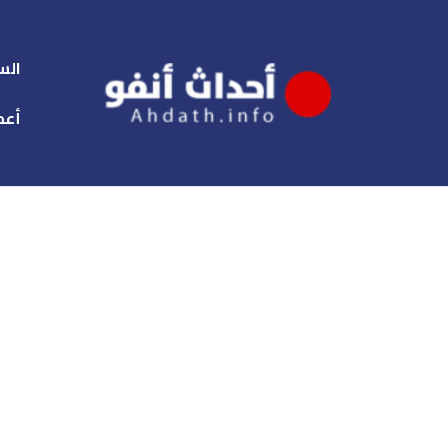
الس
أعم