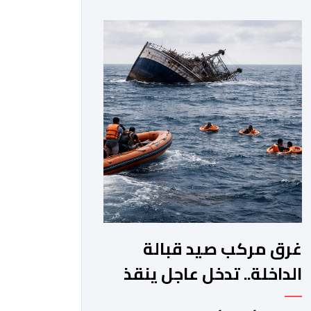
جماعة مولاي عبد الله، ورئيس المجلس
الإقليمي للجديدة، ورئيس المجلس
العلمي المحلي للجديدة، وذلك بحضور
شخصيات مدنية وعسكرية ودينية. وجرت
مراسيم افتتاح فعاليات الموسم بالخيمة
الرسمية، حيث أُلقيت كلمات كل من رئيس
المجلس […]
غرق مركب صيد قبالة
الداخلة.. تدخل عاجل ينقذ
18 بحارا من الموت