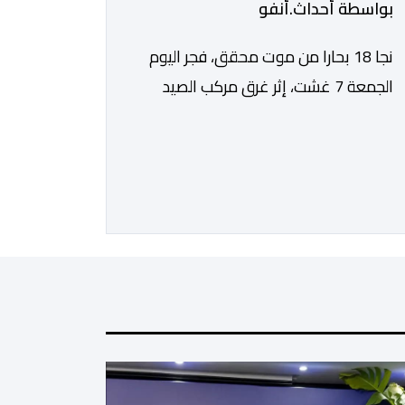
بواسطة أحداث.أنفو
نجا 18 بحارا من موت محقق، فجر اليوم
الجمعة 7 غشت، إثر غرق مركب الصيد
الساحلي المخصص لصيد السردين، قبالة
سواحل مدينة الداخلة. ووفق المعطيات
المتوفرة، فإن الحادث وقع بعدما تسربت
كميات كبيرة من المياه إلى داخل المركب
أثناء مزاولته نشاط الصيد البحري، قبل أن
تتفاقم الوضعية وينتهي الأمر بغرقه، ما
استنفر عدداً من مراكب […]