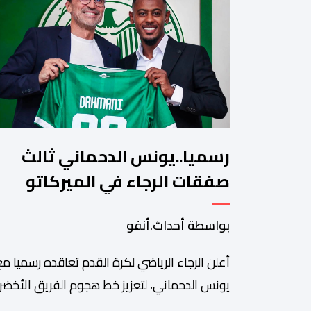
رسميا..يونس الدحماني ثالث
صفقات الرجاء في الميركاتو
الصيفي
بواسطة أحداث.أنفو
أعلن الرجاء الرياضي لكرة القدم تعاقده رسميا مع
يونس الدحماني، لتعزيز خط هجوم الفريق الأخضر
خلال فترة الانتقالات الصيفية الحالية. ​ويمتد العق