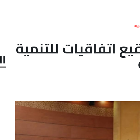
روية
ع اتفاقيات للتنمية
ال