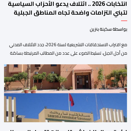
انتخابات 2026 .. ائتلاف يدعو الأحزاب السياسية
لتبني التزامات واضحة تجاه المناطق الجبلية
بواسطة سكينة بنزين
مع اقتراب الاستحقاقات التشريعية لسنة 2026، جدد الائتلاف المدني
من أجل الجبل، تسليط الضوء على عدد من المطالب المرتبطة بساكنة
المناطق الجبلية. وفي هذا السياق، أطلق الائتلاف مذكرة مطلبية، دعا
فيها الأحزاب السياسية، إلى ادراج 10 التزامات ضمن برامجها الانتخابية
المنتظرة، في إطار تعاقد سياسي مع المناطق الجبلية والانتقال من
الوعود الانتخابية إلى التزامات عملية […]