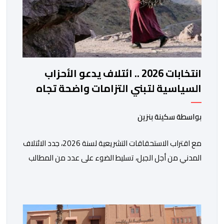
انتخابات 2026 .. ائتلاف يدعو الأحزاب
السياسية لتبني التزامات واضحة تجاه
المناطق الجبلية
بواسطة سكينة بنزين
مع اقتراب الاستحقاقات التشريعية لسنة 2026، جدد الائتلاف
المدني من أجل الجبل، تسليط الضوء على عدد من المطالب
المرتبطة بساكنة المناطق الجبلية. وفي هذا السياق، أطلق
الائتلاف مذكرة مطلبية، دعا فيها الأحزاب السياسية، إلى
ادراج 10 التزامات ضمن برامجها الانتخابية المنتظرة، في إطار
تعاقد سياسي مع المناطق الجبلية والانتقال من الوعود