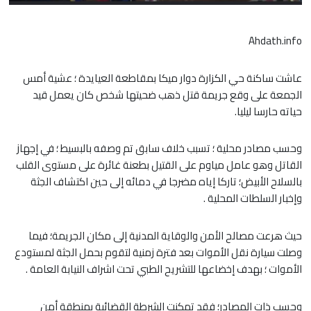
Ahdath.info
عاشت ساكنة حي الكزارة دوار ميكا بمقاطعة العيايدة ؛ عشية أمس
الجمعة على وقع جريمة قتل ذهب ضحيتها شخص كان يعمل قيد
حياته حارسا ليليا.
وحسب مصادر محلية ؛ تسبب خلاف سابق تم وصفه بالبسيط ؛ في إجهاز
القاتل وهو عامل مياوم على القتيل بطعنة غائرة على مستوى القلب
بالسلاح الأبيض؛ تاركا إياه مضرجا في دمائه إلى حين اكتشاف الجثة
وإخبار السلطات المحلية .
حيث هرعت مصالح الأمن والوقاية المدنية إلى مكان الجريمة؛ فيما
وصلت سيارة نقل الأموات بعد فترة زمنية لتقوم بحمل الجثة لمستودع
الأموات ؛ بهدف إخضاعها للتشريح الطبي تحت اشراف النيابة العامة .
وحسب ذات المصادر؛ فقد تمكنت الشرطة القضائية بمنطقة أمن