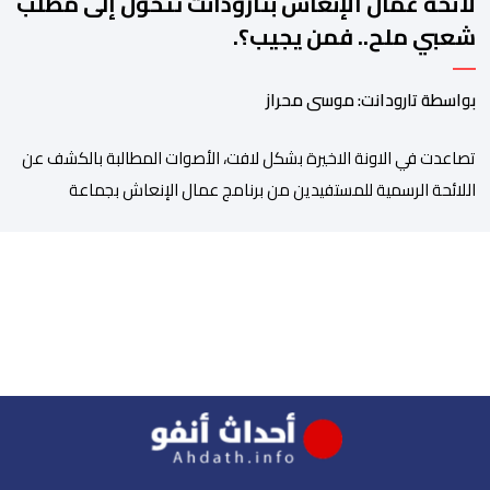
لائحة عمال الإنعاش بتارودانت تتحول إلى مطلب
شعبي ملح.. فمن يجيب؟.
بواسطة تارودانت: موسى محراز
تصاعدت في الاونة الاخيرة بشكل لافت، الأصوات المطالبة بالكشف عن
اللائحة الرسمية للمستفيدين من برنامج عمال الإنعاش بجماعة
تارودانت، بعد أن تحول الملف إلى واحد من أكثر المواضيع إثارة للنقاش
داخل المدينة وعلى منصات التواصل الاجتماعي، وسط دعوات متزايدة
إلى اعتماد مبدأ الشفافية وربط المسؤولية بالمحاسبة. فبعد خروج عبد
الكبير بن طوطو، ثم شخص اخر […]