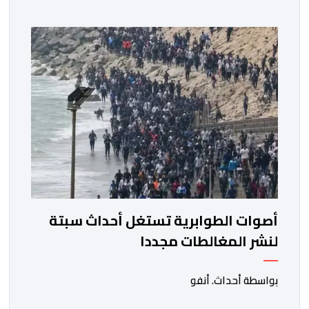
المباراة التي جمعتهما، اليوم الأحد، على أرضية ملعب العربي
الزاولي بالدار البيضاء، برسم ربع النهائي، ليضمن بذلك
مشاركته في كأس العالم للسيدات 2027 بالبرازيل. وسجلت
مريم نياجو الهدف الوحيد […]
أصوات الطوابرية تستغل أحداث سبتة
لنشر المغالطات مجددا
بواسطة أحداث. أنفو