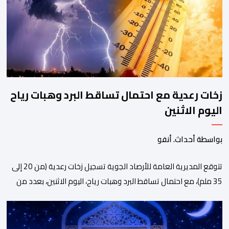
الجمهور التونسي. وأثار النجاح الذي يحظى به أمين بودشار في تونس
انتباه […]
زخات رعدية مع احتمال تساقط البرد وهبات رياح
اليوم الاثنين
بواسطة أحداث. أنفو
تتوقع المديرية العامة للأرصاد الجوية تسجيل زخات رعدية (من 20 إلى
35 ملم)، مع احتمال تساقط البرد وهبات رياح، اليوم الاثنين، بعدد من
مناطق المملكة. وأوضحت المديرية، في نشرة إنذارية من مستوى
يقظة “برتقالي”، أن هذه الظاهرة الجوية ستهم أقاليم وعمالات
بولمان، وخنيفرة، وميدلت، وورزازات، وتارودانت، وتنغير، والحوز، وفكيك،