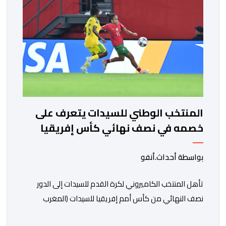
المنتخب الوطني للسيدات يتعرف على
خصمه في نصف نهائي كأس إفريقيا
بواسطة أحداث.أنفو
تأهل المنتخب الكاميروني لكرة القدم للسيدات إلى الدور
نصف النهائي من كأس أمم إفريقيا للسيدات (المغرب
2026)، عقب فوزه على نظيره النيجيري بهدف دون رد، في