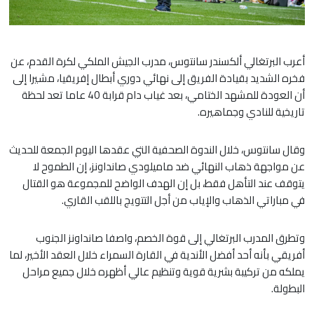
أعرب البرتغالي ألكسندر سانتوس، مدرب الجيش الملكي لكرة القدم، عن
فخره الشديد بقيادة الفريق إلى نهائي دوري أبطال إفريقيا، مشيرا إلى
أن العودة للمشهد الختامي، بعد غياب دام قرابة 40 عاما تعد لحظة
تاريخية للنادي وجماهيره.
​وقال سانتوس، خلال الندوة الصحفية التي عقدها اليوم الجمعة للحديث
عن مواجهة ذهاب النهائي ضد ماميلودي صانداونز، إن الطموح لا
يتوقف عند التأهل فقط، بل إن الهدف الواضح للمجموعة هو القتال
في مباراتي الذهاب والإياب من أجل التتويج باللقب القاري.
​وتطرق المدرب البرتغالي إلى قوة الخصم، واصفا صانداونز الجنوب
أفريقي بأنه أحد أفضل الأندية في القارة السمراء خلال العقد الأخير، لما
يملكه من تركيبة بشرية قوية وتنظيم عالي أظهره خلال جميع مراحل
البطولة.