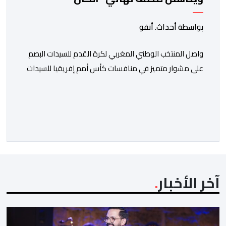
بواسطة أحداث. أنفو
واصل المنتخب الوطني المغربي لكرة القدم للسيدات البصم
على مشوار متميز في منافسات كأس أمم إفريقيا للسيدات
(المغرب 2026) من خلال عبوره إلى المربع الذهبي ، عقب
فوزه على نظيره الجنوب إفريقي بهدفين لواحد، في المباراة
التي جمعتهما، مساء اليوم السبت على أرضية ملعب مولاي
الحسن بالرباط، برسم الدور ربع النهائي، ليضمن بذلك رسميا
مشاركته […]
آخر الأخبار