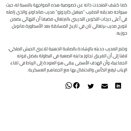
​كما كشف المتحدث ذاته عن خصوصية هذه المواجهة بالنسبة له، حيث
سيواجه صديقه المقرب “ميغيل كاردوزو” مدرب صانداونز، والذي زامله
في أعلى درجات التكوين التدريبي بالبرتغال، مضيفا أن النهائي يضمن
تتويج مدرب برتغالي ثان في تاريخ المسابقة بعد الأسطورة مانويل
جوزيه.
وختم المدرب حديثه بالإشادة بالصلابة الذهنية للاعبي الجيش الملكي،
لافتا إلى أن الفريق تجاوز بدايته الصعبة في البطولة بفضل قوته
الجماعية، وأن الهدف الأسمى يبقى هو العودة إلى الرباط في لقاء
الإياب لرفع الكأس والاحتفال بها مع الجماهير العسكرية.