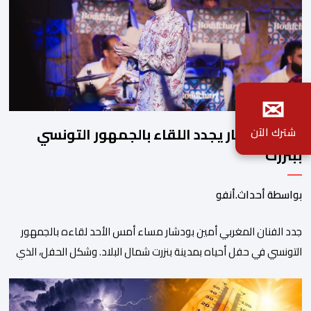
✉
أمين بودشار يجدد اللقاء بالجمهور التونسي
شترك الآن
ببنزرت
بواسطة أحداث.أنفو
جدد الفنان المغربي أمين بودشار مساء أمس الأحد لقاءه بالجمهور
التونسي في حفل أحياه بمدينة بنزرت شمال البلاد. وشكل الحفل، الذي
نظم في إطار مهرجان بنزرت الدولي، محطة أخرى أكدت النجاح الملفت
لصيغة “الجمهور يغني ” التي تقوم عليها حفلات الفنان المغربي، وسط