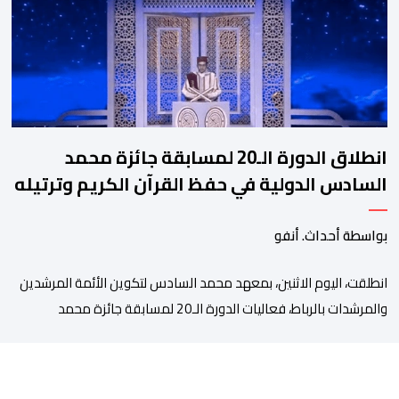
وجرادة، وأزيلال، وبني ملال، وإفران، وكرسيف، […]
انطلاق الدورة الـ20 لمسابقة جائزة محمد
السادس الدولية في حفظ القرآن الكريم وترتيله
وتجويده وتفسيره
بواسطة أحداث. أنفو
انطلقت، اليوم الاثنين، بمعهد محمد السادس لتكوين الأئمة المرشدين
والمرشدات بالرباط، فعاليات الدورة الـ20 لمسابقة جائزة محمد
السادس الدولية في حفظ القرآن الكريم وترتيله وتجويده وتفسيره.
ويأتي تنظيم هذه المسابقة الدولية السنوية، المحدثة بموجب الظهير
الشريف رقم 1.04.223 الصادر في 7 محرم 1426هـ (16 فبراير 2005م)،