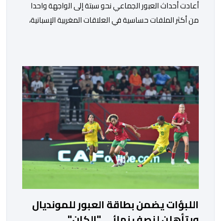
أعادت أحداث العبور الجماعي نحو سبتة إلى الواجهة واحدا
من أكثر الملفات حساسية في العلاقات المغربية الإسبانية،
بعدما تداخل فيها البعد الإنساني المرتبط بالهجرة غير
النظامية مع رهانات أمنية وإعلامية وسياسية تجاوزت حدود
المنطقة. ولم تعد المعركة مرتبطة فقط بما حدث ميدانيا، بل
امتدت إلى الفضاء الرقمي، حيث تنافست روايات مختلفة
حول المسؤوليات والخلفيات وطريقة […]
اللبؤات يضمن بطاقة العبور للمونديال
ويتأهلن لنصف نهائي "الكان"