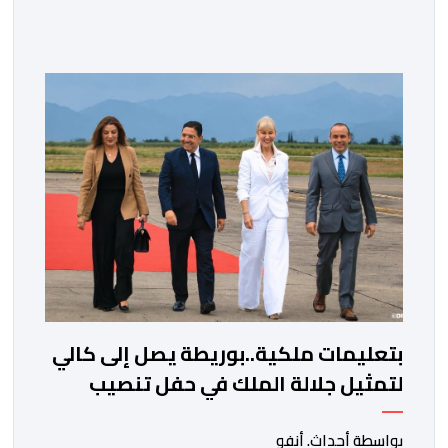
فاطمة الزهراء المنصوري، على خط المواجهة مع الأمين
العام السابق لحزب العدالة والتنمية، عبد الإله بنكيران، على
خلفية اتهامات سبق أن وجهها هذا الأخير إلى حزب ” البام ”
وربطه بملف المخدرات.المنصوري أكدت أن بنكيران ” ما غير
اليوم […]
بتعليمات ملكية..بوريطة يصل إلى كالي
لتمثيل جلالة الملك في حفل تنصيب
الرئيس الكولومبي الجديد
بواسطة أحداث. أنفو