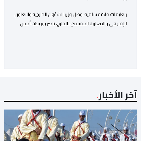
بتعليمات ملكية سامية، وصل وزير الشؤون الخارجية والتعاون
الإفريقي والمغاربة المقيمين بالخارج، ناصر بوريطة، أمس
الخميس إلى كالي (كولومبيا)، لتمثيل صاحب الجلالة الملك
محمد السادس، نصره الله، في حفل تنصيب الرئيس
الكولومبي الجديد. وكان في استقبال بوريطة، لدى وصوله،
حاكمة منطقة فال ديل كاوكا، السيدة ديليا فرانسيسكا
تورو، وعمدة سانتياغو دي كالي، السيد ألفارو أليخاندرو […]
آخر الأخبار