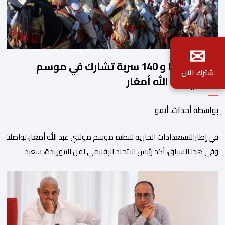
✉
2140 فارسا و 140 سربة تشارك في موسم
شترك الآن
مولاي عبد الله أمغار
بواسطة أحداث. أنفو
في إطارالاستعدادات الجارية لتنظيم موسم مولاي عبد الله أمغار،تواصلت 
وفي هذا السياق، أكد رئيس الاتحاد الإقليمي لفن التبوريدة، سعيد
ولم تخل هذه الدورة من مؤشرات إيجابية على مستوى تنوعالمشاركة، حيث 
وتبرز هذه الأرقام الحجم الكبير الذي باتت تعرفه تظاهرةالتبوريدة خلال 
ومن المرتقب أن تعرف فعاليات الموسم إقبالا جماهيريا
واسعا،في ظل الشغف الكبير الذي يحظى به فن التبوريدة، باعتبارهأحد أبرز م