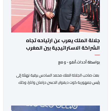
جلالة الملك يعرب عن ارتياحه تجاه
الشراكة الاستراتيجية بين المغرب
والكوت ديفوار
بواسطة أحداث.أنفو - و مع
بعث صاحب الجلالة الملك محمد السادس برقية تهنئة إلى
رئيس جمهورية كوت ديفوار، الحسن درامان واتارا، وذلك
بمناسبة العيد الوطني لبلاده. وأعرب جلالة الملك، في هذه
البرقية، عن تهانئه الحارة للسيد واتارا، مقرونة بأصدق
متمنيات جلالته بموصول التقدم والازدهار للشعب الإيفواري.