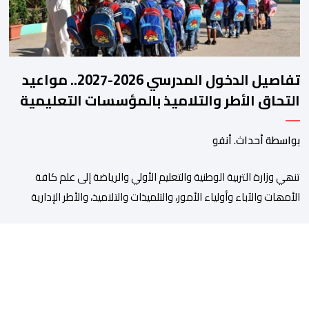
تفاصيل الدخول المدرسي 2026-2027.. مواعيد
التحاق الأطر والتلاميذ بالمؤسسات التعليمية
بواسطة أحداث. أنفو
تنھي وزارة التربیة الوطنیة والتعلیم الأولي والریاضة إلى علم كافة
الأمھات والآباء وأولیاء الأمور، والتلمیذات والتلامیذ، والأطر الإداریة
والتربویة وإلى الرأي العام الوطني، أن الدخول المدرسي لسنة 2026-
2027 سیتم في موعده الرسمي المحدد سلفا طبقا لمقتضیات المقرر
الوزاري رقم 047.26 الصادر بتاریخ 3 یولیوز 2026 بشأن تنظیم السنة
الدراسیة. وأوضحت الوزارة، في بلاغ، أن أطر […]