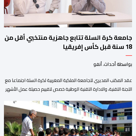
جامعة كرة السلة تتابع جاهزية منتخبي أقل من
18 سنة قبل كأس إفريقيا
بواسطة أحداث. أنفو
عقد المكتب المديري للجامعة الملكية المغربية لكرة السلة اجتماعا مع
اللجنة التقنية، والادارة التقنية الوطنية خصص لتقييم حصيلة عمل الأشهر
الثلاثة الماضية، والوقوف على مختلف المحطات التي شهدتها
المنتخبات الوطنية خلال الفترة الأخيرة. وشهد الاجتماع تقديم عرض
مفصل حول مشاركة المنتخبين الوطنيين لأقل من 18 سنة، إناثا وذكورا،
من طرف اللجنة التقنية التي واكبت كل […]