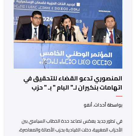
ومما جاء في برقية جلالة الملك “لقد تمكنت المملكة
المغربية وجمهورية كوت ديفوار، بحكم […]
المنصوري تدعو القضاء للتحقيق في
اتهامات بنكيران لـ" البام " بـ " حزب
المخدرات "
بواسطة أحداث. أنفو
في تطور جديد يعكس تصاعد حدة الخطاب السياسي بين
الأحزاب المغربية، دخلت القيادية بحزب الأصالة والمعاصرة،