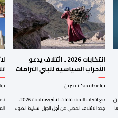
انتخابات 2026 .. ائتلاف يدعو
لا
الأحزاب السياسية لتبني التزامات
تت
واضحة تجاه المناطق الجبلية
فم
بواسطة سكينة بنزين
بوا
اق
مع اقتراب الاستحقاقات التشريعية لسنة 2026،
تصا
ا
جدد الائتلاف المدني من أجل الجبل، تسليط الضوء
الم
على عدد من المطالب المرتبطة بساكنة المناطق
من 