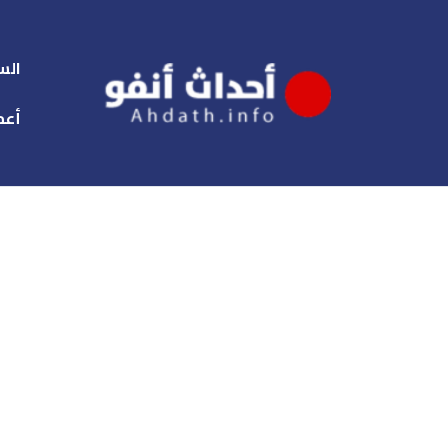
الس
أعم