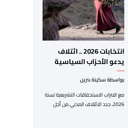
الرقمي، تشكل خطوة مهمة في […]
انتخابات 2026 .. ائتلاف
يدعو الأحزاب السياسية
لتبني التزامات واضحة تجاه
بواسطة سكينة بنزين
المناطق الجبلية
مع اقتراب الاستحقاقات التشريعية لسنة
2026، جدد الائتلاف المدني من أجل
الجبل، تسليط الضوء على عدد من
المطالب المرتبطة بساكنة المناطق