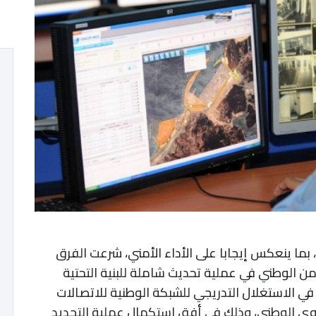
بما
ينعكس
إيجابا
على
الأداء
الأمني،
شرعت
الفرق
من
الوطني
في
عملية
تحديث
شاملة
للبنية
التحتية
في
الاستغلال
التدريجي
للشبكة
الوطنية
للاتصالات
وى
الوطني،
وذلك
في
أفق
استكمال
عملية
التجديد