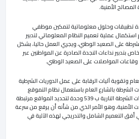
المصالح
الأمنية
.
ة
تطبيقات
وحلول
معلوماتية
لتمكين
موظفي
استكمال
عملية
تعميم
النظام
المعلوماتي
لتدبير
شرطة
على
الصعيد
الوطني،
ويجري
العمل
حاليا،
بشكل
خاص
بتدبير
نداءات
النجدة
الصادرة
عن
المواطنين
عبر
وقاعات
المواصلات
على
الصعيد
الوطني
.
لعام وتقوية آليات الرقابة على عمل الدوريات الشرطية
ات الشرطة بالشارع العام باستعمال نظام التموقع
(GPS) ، حيث جرى تزويد مركبات ودراجات الشرطة النارية ب 539 وحدة لتحديد المواقع مرتبطة
ات الأمنية، وهو الأمر الذي من شأنه أن يرفع من سرعة
ي أفق التعميم الشامل والتدريجي لهذه الآلية في