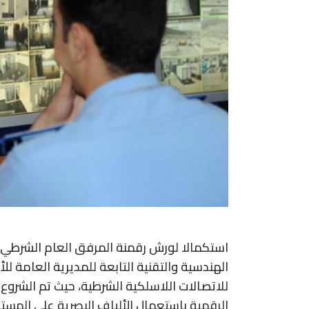
استكمالا
لورش
رقمنة
المرفق
العام
الشرطي،
الهندسية
والتقنية
التابعة
للمديرية
العامة
للأ
للاتصالات
اللاسلكية
الشرطية،
حيث
تم
الشروع
الرقمية
باستعمال
الألياف
البصرية
على
المست