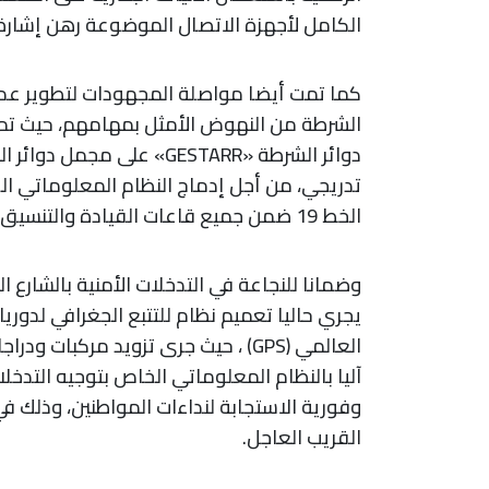
الكامل
لأجهزة
الاتصال
الموضوعة
رهن
إشارة
كما
تمت
أيضا
مواصلة
المجهودات
لتطوير
عد
الشرطة
من
النهوض
الأمثل
بمهامهم،
حيث
تم
دوائر
الشرطة
«GESTARR»
على
مجمل
دوائر
ال
تدريجي،
من
أجل
إدماج
النظام
المعلوماتي
ال
الخط
19
ضمن
جميع
قاعات
القيادة
والتنسيق
وضمانا
للنجاعة في التدخلات الأمنية بالشارع ا
يجري حاليا تعميم نظام للتتبع الجغرافي لدوري
العالمي
آليا بالنظام المعلوماتي الخاص بتوجيه التدخل
وفورية الاستجابة لنداءات المواطنين، وذلك ف
القريب العاجل.