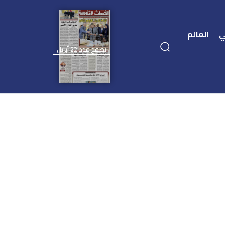
ي
العالم
تصفح عدد 22 أبريل