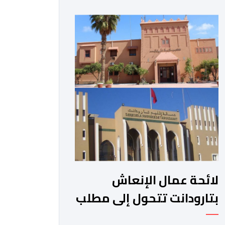
الجبلية. وفي هذا السياق، أطلق الائتلاف
مذكرة مطلبية، دعا فيها الأحزاب
السياسية، إلى ادراج 10 التزامات ضمن
برامجها الانتخابية المنتظرة، في إطار تعاقد
سياسي مع المناطق الجبلية والانتقال
من الوعود الانتخابية إلى التزامات عملية
[…]
لائحة عمال الإنعاش
بتارودانت تتحول إلى مطلب
شعبي ملح.. فمن يجيب؟.