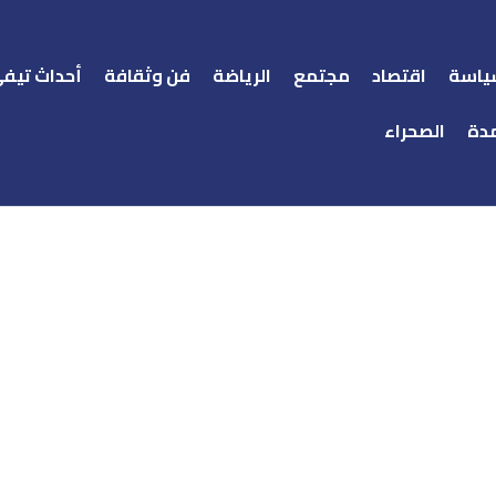
ياسة
اقتصاد
مجتمع
الرياضة
فن وثقافة
أحداث تيف
دة
الصحراء