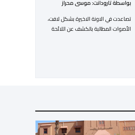
بواسطة تارودانت: موسى محراز
تصاعدت في الاونة الاخيرة بشكل لافت،
الأصوات المطالبة بالكشف عن اللائحة
الرسمية للمستفيدين من برنامج عمال
الإنعاش بجماعة تارودانت، بعد أن تحول
الملف إلى واحد من أكثر المواضيع إثارة
للنقاش داخل المدينة وعلى منصات
التواصل الاجتماعي، وسط دعوات
متزايدة إلى اعتماد مبدأ الشفافية وربط
المسؤولية بالمحاسبة. فبعد خروج عبد
الكبير بن طوطو، ثم شخص اخر […]