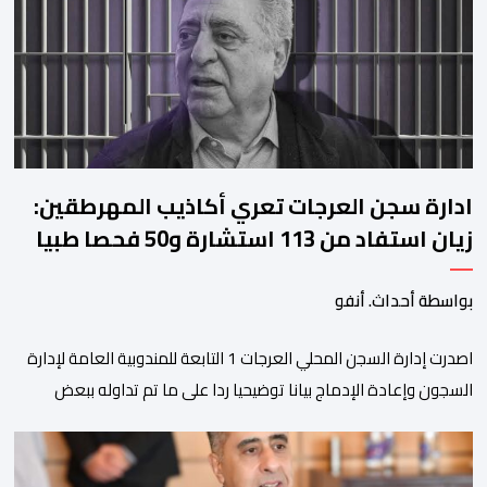
ادارة سجن العرجات تعري أكاذيب المهرطقين:
زيان استفاد من 113 استشارة و50 فحصا طبيا
بواسطة أحداث. أنفو
اصدرت إدارة السجن المحلي العرجات 1 التابعة للمندوبية العامة لإدارة
السجون وإعادة الإدماج بيانا توضيحيا ردا على ما تم تداوله ببعض
الجرائد والمواقع الالكترونية بخصوص الوضعية الصحية للسجين محمد
زيان، المعتقل بالمؤسسة ذاتها، وذلك لتنوير الرأي العام بالحقائق
والمعطيات الدقيقة.واوضحت إدارة المؤسسة السجنية أن المعني