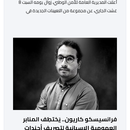
أعلنت المديرية العامة للأمن الوطني، زوال يومه السبت 8
غشت الجاري، عن مجموعة من التعيينات الجديدة في
مناصب المسؤولية بمصالح لا ممركزة للأمن الوطني بمدن
الناظور ومراكش وأكادير وتيكيوين والعروي وأسفي ووجدة
والعيون والدار البيضاء وبني ملال وابن جرير وطنجة وأصيلة،
وذلك في إطار دينامية داخلية تهدف لضخ دماء جديدة
والاستعانة بكفاءات أمنية شابة ومتمرسة، […]
فرانسيسكو كاريون.. يَختطِف المنابر
العمومية الإسبانية لتصريف أجندات