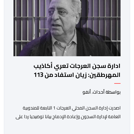
ادارة سجن العرجات تعري أكاذيب
المهرطقين: زيان استفاد من 113
استشارة و50 فحصا طبيا
بواسطة أحداث. أنفو
اصدرت إدارة السجن المحلي العرجات 1 التابعة للمندوبية
العامة لإدارة السجون وإعادة الإدماج بيانا توضيحيا ردا على
ما تم تداوله ببعض الجرائد والمواقع الالكترونية بخصوص
الوضعية الصحية للسجين محمد زيان، المعتقل بالمؤسسة