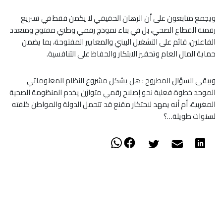
ويجمع متابعون على أن الرهان الحقيقي لا يكمن فقط في تسريع
رقمنة القطاع الصحي، بل في بناء نموذج رقمي وطني مفتوح ومتعدد
الفاعلين، قائم على التشغيل البيني والمعايير المفتوحة، بما يضمن
حماية المال العام وتحفيز الابتكار والحفاظ على التنافسية.
ويبقى السؤال المطروح : هل يشكل مشروع النظام المعلوماتي
الموحد خطوة فعلية نحو إصلاح رقمي متوازن يخدم المنظومة الصحية
المغربية، أم أنه يمهد لاحتكار مقنع قد تتحمل الدولة والمواطن كلفته
لسنوات طويلة…؟