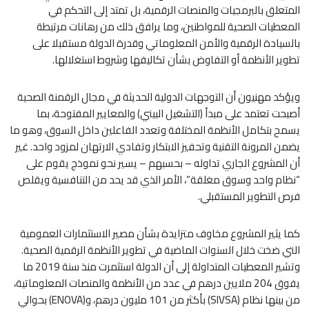
المتعلق بالبرمجيات والمنصات الرقمية، بل تمتد إلى التحكم في
المعطيات الصحية للمواطنين، وما يرافق ذلك من رهانات مرتبطة
بالسيادة الرقمية والأمن المعلوماتي وقدرة الدولة مستقبلا على
تطوير الأنظمة أو التفاوض بشأن تكاليفها وشروط استغلالها.
ويؤكد مهنيون أن التوجهات الدولية الحديثة في مجال الرقمنة الصحية
أصبحت تعتمد على مبدأ (التشغيل البيني) والمعايير المفتوحة، بما
يسمح بتكامل الأنظمة المختلفة وتعدد الفاعلين داخل السوق، وهو ما
يضمن المرونة التقنية وتحفيز الابتكار وتفادي الارتهان لمزود واحد. غير
أن المشروع الجاري تداوله – بحسبهم – يسير نحو نموذج يقوم على
“نظام واحد وسوق مغلقة”، الأمر الذي قد يحد من التنافسية ويقلص
فرص التطوير المستقبلي.
كما يثير المشروع مخاوف متزايدة بشأن مصير الاستثمارات العمومية
التي ضخت خلال السنوات الماضية في تطوير الأنظمة الرقمية الصحية.
وتشير المعطيات المتداولة إلى أن الدولة استثمرت منذ سنة 2019 ما
يفوق 204 ملايين درهم في عدد من الأنظمة والمنصات المعلوماتية،
من بينها نظام (SIVSA) بأكثر من 101 مليون درهم، و(ENOVA) بحوالي