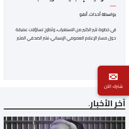
معادية للمغرب
بواسطة أحداث. أنفو
في خطوة تثير الكثير من الاستغراب، وتَطرَح تساؤلات عميقة
حول مسار الإعلام العمومي الإسباني، نشر الصحفي المثير
للجدل فرانسيسكو كاريون مقالاً مطولاً ومتحيزاً على بوابة
مؤسسة الإذاعة والتلفزيون الإسبانية العمومية (RTVE).
المقال الذي حَمَل عنواناً مليئاً بالإيحاءات السلبية: “المغرب،
✉
بين غياب محمد السادس، شائعات الانتقال والاضطرابات
الاجتماعية”، يُمثِّل خروجاً غير مألوف عن الخط التحريري
شترك الآن
المعتاد […]
آخر الأخبار