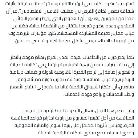
تستوجب “وضوحا كاملا في الرؤية التقنية ودفاتر تحملات دقيقة وآليات
شفافة تضمن تكافؤ الفرص بين مختلف الفاعلين الاقتصاديين”. غير أن
عددا من المهنيين يعتبرون أن الغموض الذي يحيط بالتصور النهائي
للمشروع، وعدم وضوح شروط الانتقال من الأنظمة الحالية، فضلا عن
غياب معايير دقيقة للمشاركة المستقبلية، كلها مؤشرات تثير مخاوف
من توجيه الطلب العمومي بشكل غير مباشر نحو فاعلين محددين.
كما يحذر خبراء من التداعيات بعيدة المدى لفرض نظام موحد، بالنظر
إلى ما قد يترتب عنه من تبعية تكنولوجية وارتفاع في تكاليف الصيانة
والتطوير، إضافة إلى تراجع القدرة التفاوضية للدولة وإضعاف دينامية
الابتكار نتيجة غياب المنافسة. وتكشف تجارب دولية مماثلة، وفق
متابعين، أن احتكار الأسواق الرقمية غالبا ما يقود إلى ارتفاع الأسعار
وبطء التحديثات وتراجع جودة الخدمات.
وفي خضم هذا الجدل، تتعالى الأصوات المطالبة بتدخل مجلس
المنافسة من أجل تقييم المشروع من زاوية احترام قواعد المنافسة
الحرة، وقياس تأثيره المحتمل على بنية السوق والمالية العمومية،
ومدى انسجامه مع مبادئ الحكامة الرقمية الحديثة.