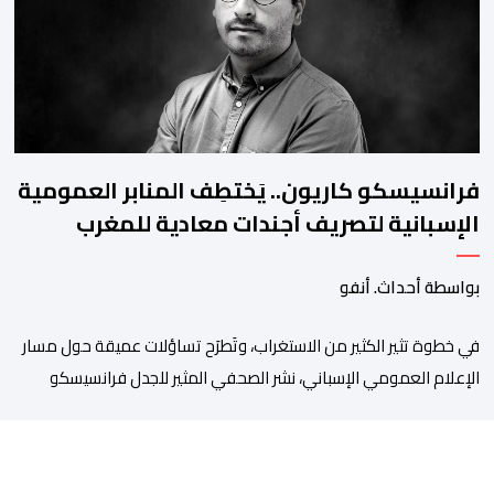
والاستعانة بكفاءات أمنية شابة ومتمرسة، […]
فرانسيسكو كاريون.. يَختطِف المنابر العمومية
الإسبانية لتصريف أجندات معادية للمغرب
بواسطة أحداث. أنفو
في خطوة تثير الكثير من الاستغراب، وتَطرَح تساؤلات عميقة حول مسار
الإعلام العمومي الإسباني، نشر الصحفي المثير للجدل فرانسيسكو
كاريون مقالاً مطولاً ومتحيزاً على بوابة مؤسسة الإذاعة والتلفزيون
الإسبانية العمومية (RTVE). المقال الذي حَمَل عنواناً مليئاً بالإيحاءات
السلبية: “المغرب، بين غياب محمد السادس، شائعات الانتقال