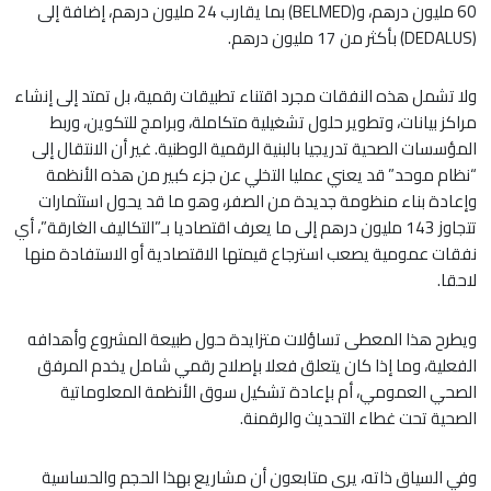
60 مليون درهم، و(BELMED) بما يقارب 24 مليون درهم، إضافة إلى
(DEDALUS) بأكثر من 17 مليون درهم.
ولا تشمل هذه النفقات مجرد اقتناء تطبيقات رقمية، بل تمتد إلى إنشاء
مراكز بيانات، وتطوير حلول تشغيلية متكاملة، وبرامج للتكوين، وربط
المؤسسات الصحية تدريجيا بالبنية الرقمية الوطنية. غير أن الانتقال إلى
“نظام موحد” قد يعني عمليا التخلي عن جزء كبير من هذه الأنظمة
وإعادة بناء منظومة جديدة من الصفر، وهو ما قد يحول استثمارات
تتجاوز 143 مليون درهم إلى ما يعرف اقتصاديا بـ”التكاليف الغارقة”، أي
نفقات عمومية يصعب استرجاع قيمتها الاقتصادية أو الاستفادة منها
لاحقا.
ويطرح هذا المعطى تساؤلات متزايدة حول طبيعة المشروع وأهدافه
الفعلية، وما إذا كان يتعلق فعلا بإصلاح رقمي شامل يخدم المرفق
الصحي العمومي، أم بإعادة تشكيل سوق الأنظمة المعلوماتية
الصحية تحت غطاء التحديث والرقمنة.
وفي السياق ذاته، يرى متابعون أن مشاريع بهذا الحجم والحساسية