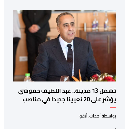
ذاتها، وذلك لتنوير الرأي العام بالحقائق والمعطيات
الدقيقة.واوضحت إدارة المؤسسة السجنية أن المعني بالأمر
يستفيد منذ إيداعه من تتبع طبي منتظم ومستمر وفقا […]
تشمل 13 مدينة.. عبد اللطيف حموشي
يؤشر على 20 تعيينا جديدا في مناصب
المسؤولية بمصالح الأمن الوطني
بواسطة أحداث. أنفو