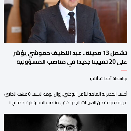
بالأمر يستفيد منذ إيداعه من تتبع طبي منتظم ومستمر وفقا […]
تشمل 13 مدينة.. عبد اللطيف حموشي يؤشر
على 20 تعيينا جديدا في مناصب المسؤولية
بمصالح الأمن الوطني
بواسطة أحداث. أنفو
أعلنت المديرية العامة للأمن الوطني، زوال يومه السبت 8 غشت الجاري،
عن مجموعة من التعيينات الجديدة في مناصب المسؤولية بمصالح لا
ممركزة للأمن الوطني بمدن الناظور ومراكش وأكادير وتيكيوين
والعروي وأسفي ووجدة والعيون والدار البيضاء وبني ملال وابن جرير
وطنجة وأصيلة، وذلك في إطار دينامية داخلية تهدف لضخ دماء جديدة