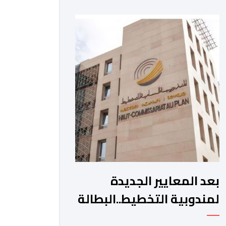
الفترة الممتدة من 16 إلى 31 يوليوز
2026. وأوضحت الوزارة، في بلاغ، أنه “في
إطار الإجراءات المواكبة المتخذة من لدن
الحكومة لفائدة مهنيي قطاع النقل
الطرقي ببلادنا، الرامية إلى الحد من آثار
استمرارية […]
بعد المعايير الجديدة
لمندوبية التخطيط..البطالة
تنخفض إلى 9.5 في المائة