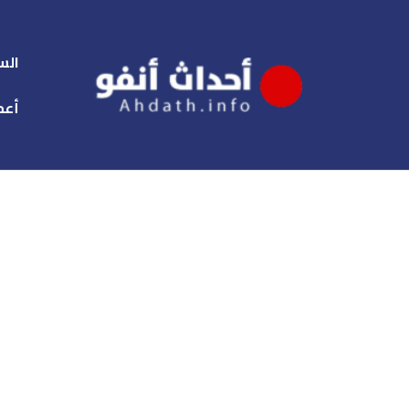
الس
أعم