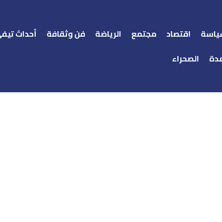
ياسة
اقتصاد
مجتمع
الرياضة
فن وثقافة
أحداث تيف
دة
الصحراء