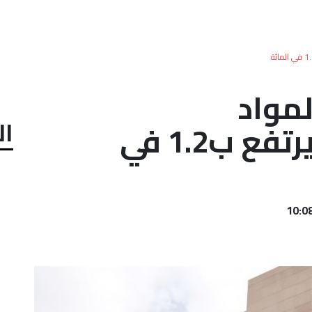
لمواد
ال
الغذائية..التضخم يرتفع ب1.2 في