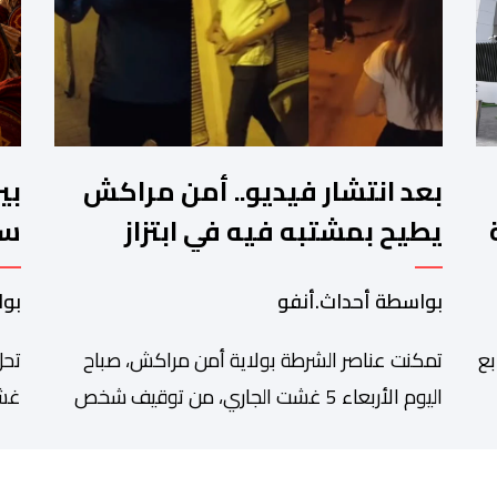
بعد انتشار فيديو.. أمن مراكش
بي
يطيح بمشتبه فيه في ابتزاز
سب
ت
سائحين
ال
بواسطة أحداث.أنفو
بوا
بع
تمكنت عناصر الشرطة بولاية أمن مراكش، صباح
تحل
اليوم الأربعاء 5 غشت الجاري، من توقيف شخص
غشت
دة
يشتبه في تورطه في قضية تتعلق بالابتزاز وممارسة
شاه
الإرشاد السياحي بدون رخصة. وكان المشتبه فيه قد
للم