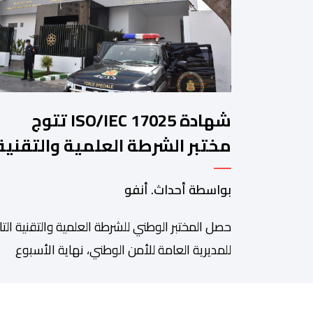
شهادة ISO/IEC 17025 تتوج
مختبر الشرطة العلمية والتقنية
للأمن الوطني في مختلف الخبرا
بواسطة أحداث. أنفو
الجنائية
حصل المختبر الوطني للشرطة العلمية والتقنية التا
للمديرية العامة للأمن الوطني، نهاية الأسبوع
المنصرم، على شهادة الاعتماد والمطابقة والجو
بالمعيار الدولي “ISO/CEI 17025″، وذلك في