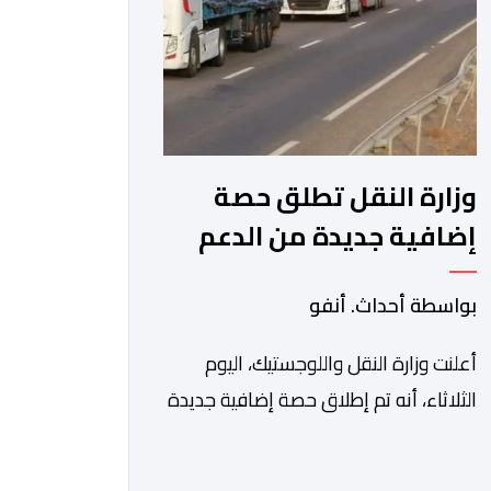
اقتصادية غير مسبوقة نتيجة الارتفاع
المستمر في كلفة العملية النقلية، حيث
[…]
وزارة النقل تطلق حصة
إضافية جديدة من الدعم
الاستثنائي المباشر
بواسطة أحداث. أنفو
لمهنيي النقل الطرقي
للأشخاص والبضائع
أعلنت وزارة النقل واللوجستيك، اليوم
الثلاثاء، أنه تم إطلاق حصة إضافية جديدة
من الدعم الاستثنائي المباشر لمهنيي
النقل الطرقي للأشخاص والبضائع، تغطي