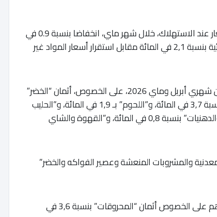
لكن بالمقارنة مع شهر أبريل 2026، سجلت الأسعار عند الاستهلاك، خلال شهر ماي، انخفاضا بنسبة 0.9 في
المائة،ظ وذلك بعدما تراجعت أسعار المواد الغذائية بنسبة 2,1 في المائة مقابل استقرار أسعار المواد غير
وهمت انخفاضات المواد الغذائية المسجلة ما بين شهري أبريل وماي 2026، على الخصوص، أثمان “الخضر”
بنسبة 8,6 في المائة، و”السمك وفواكه البحر” بنسبة 3,7 في المائة، و”اللحوم” بـ 1,9 في المائة، و”الحليب
والجبن والبيض” بنسبة 1,7 في المائة، و”الزيوت والدهنيات” بنسبة 0,8 في المائة، و”القهوة والشاي
معدنية والمشروبات المنعشة وعصير الفواكه والخضر”
وفيما يخص المواد غير الغذائية، فإن الانخفاض هم على الخصوص أثمان “المحروقات” بنسبة 3,6 في