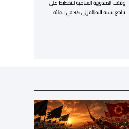
وقفت المندوبية السامية للتخطيط على
تراجع نسبة البطالة إلى 9.5 في المائة
خلال الفصل الثاني من سنة 2026، مقابل
13 في المائة مع متم سنة 2025. لكن
قبل الدخول في تفاصيل التقرير الأخير
للمندوبية السامية للتخطيط، حول سوق
الشغل، يتعين التذكير بأن هذه الأخيرة،
غيرت منهجيتها في احتساب البطالة،
معتمدة جيلا جديدا من البحوث فيما […]