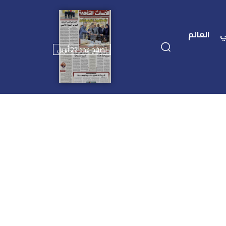
ي
العالم
تصفح عدد 22 أبريل