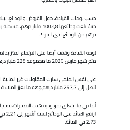
حسب لوحات القيادة، حول القروض والودائع، لبنك 
درهم من الودائع لدى البنوك.
لوحة القيادة وقفت أيضا على الارتفاع المتزايد لم
متم شهر مارس 2026 ما مجموعه 228 مليار درهم، مما يعزز احتياطيات المملكة من العملات الصعبة.
لتصل إلى 257,7 مليار درهم،وهو ما يعزز الملاءة المالية للبنوك الوطنية.
أما في ما يتعلق بمردودية هذه المدخرات،فسجلت
ارتفع 
2,73 في المائة.