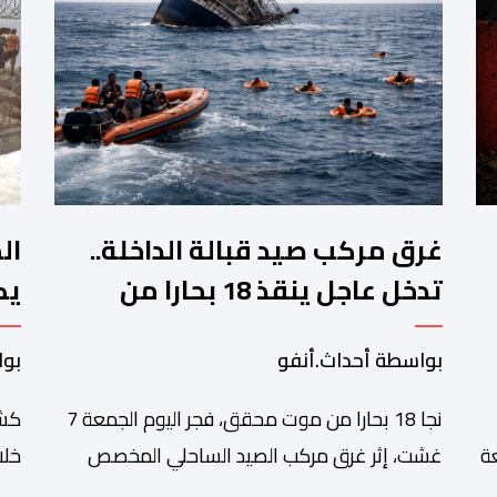
غرق مركب صيد قبالة الداخلة..
ال
تدخل عاجل ينقذ 18 بحارا من
يك
الموت
أح
بواسطة أحداث.أنفو
بوا
نجا 18 بحارا من موت محقق، فجر اليوم الجمعة 7
كشف
ة
غشت، إثر غرق مركب الصيد الساحلي المخصص
خلا
ع
لصيد السردين، قبالة سواحل مدينة الداخلة. ووفق
مدي