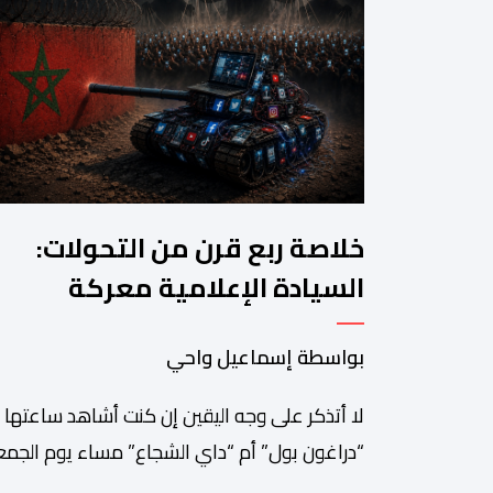
خلاصة ربع قرن من التحولات:
السيادة الإعلامية معركة
المغرب القادمة
بواسطة إسماعيل واحي
لا أتذكر على وجه اليقين إن كنت أشاهد ساعتها
“دراغون بول” أم “داي الشجاع” مساء يوم الجمع
23 يوليوز 1999. ما أتذكره جيدا هو أن البث انقط