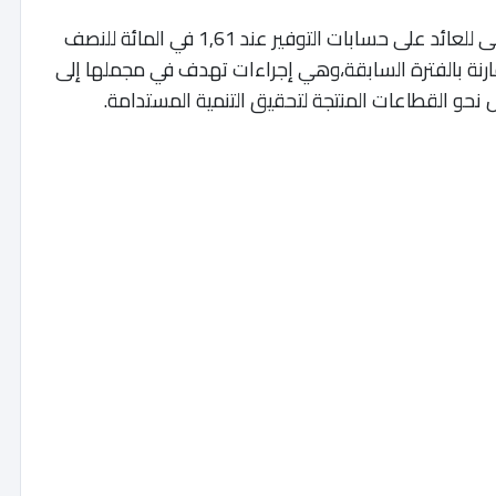
يأتي ذلك في الوقت حدد البنك المركزي الحد الأدنى للعائد على حسابات التوفير عند 1,61 في المائة للنصف
ضا طفيفا مقارنة بالفترة السابقة،وهي إجراءات تهدف في مجملها إلى
حو القطاعات المنتجة لتحقيق التنمية المستدامة.