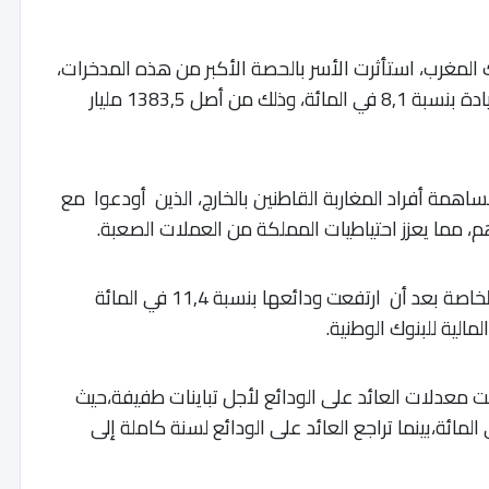
المغرب، استأثرت الأسر بالحصة الأكبر من هذه المدخرات،
حيث بلغت ودائعها 1003,8 مليار درهم، مسجلة زيادة بنسبة 8,1 في المائة، وذلك من أصل 1383,5 مليار
ساهمة أفراد المغاربة القاطنين بالخارج، الذين أودعوا مع
على نفس المنحى سارت المقاولات غير المالية الخاصة بعد أن ارتفعت ودائعها بنسبة 11,4 في المائة
 معدلات العائد على الودائع لأجل تباينات طفيفة،حيث
العائد على الودائع لستة أشهر إلى 2,21 في المائة،بينما تراجع العائد على الودائع لسنة كاملة إلى