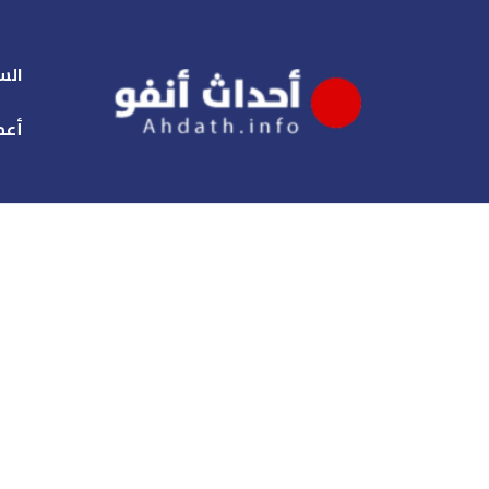
الس
أعم