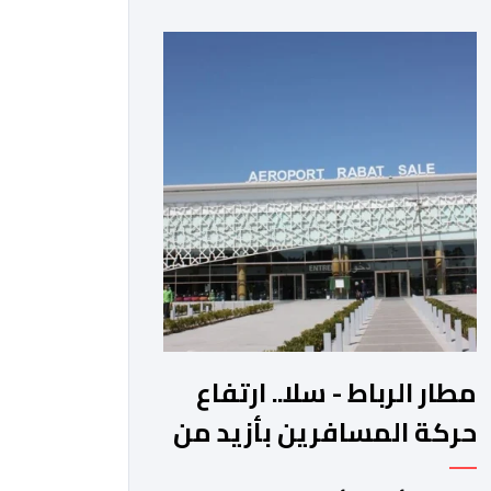
عوائد سندات الخزانة الأمريكية. وزاد سعر
الذهب في المعاملات الفورية بنسبة 1
في المائة إلى 4285,69 دولارا للأوقية،
مسجلا أعلى مستوى له منذ 18 يونيو
الماضي، فيما ارتفعت العقود الأمريكية
الآجلة […]
مطار الرباط - سلا.. ارتفاع
حركة المسافرين بأزيد من
14 بالمائة خلال الفصل