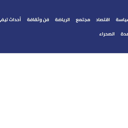
ياسة
اقتصاد
مجتمع
الرياضة
فن وثقافة
أحداث تيف
دة
الصحراء