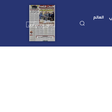
ي
العالم
تصفح عدد 22 أبريل